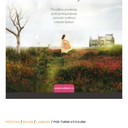
POČETNA
/
KNJIGE
/
LJUBAVNI
/ POD TUĐIM UTICAJEM