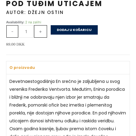
POD TUĐIM UTICAJEM
AUTOR: DŽEJN OSTIN
POD
Availability:
2 na zalihi
TUĐIM
DODAJ U KOŠARICU
-
+
UTICAJEM
količina
89,00
DKK
O proizvodu
Devetnaestogodišnja En srećno je zaljubljena u svog
verenika Frederika Ventvorta. Međutim, Enina porodica
i bližnji ne odobravaju njen izbor jer smatraju da
Frederik, pomorski oficir bez imetka i plemenitog
porekla, nije dostojan njihove porodice. En pod njihovim
uticajem donosi ishitrenu odluku i raskida veridbu.
Osam godina kasnije, ljubav prema istom čoveku i