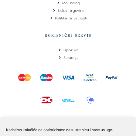
o
r
Moj nalog
k
a
Uslovi trgovine
m
Politika privatnosti
KORISNIČKI SERVIS
Isporuka
Saradnja
KONTAKT I POMOĆ
Koristimo kolačiće da optimiziramo nasu stranicu i nase usluge.