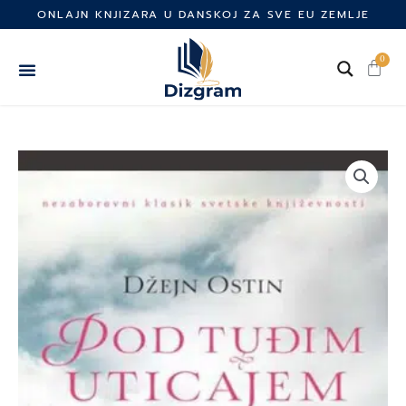
Skip
ONLAJN KNJIZARA U DANSKOJ ZA SVE EU ZEMLJE
to
content
0
Cart