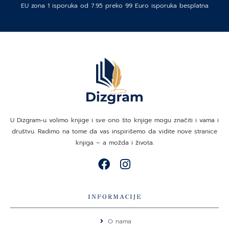
EU zona 1 isporuka od 7.95 preko 99 Euro isporuka besplatna
U Dizgram-u volimo knjige i sve ono što knjige mogu značiti i vama i
društvu. Radimo na tome da vas inspirišemo da vidite nove stranice
knjiga – a možda i života.
F
I
a
n
c
s
e
t
INFORMACIJE
b
a
o
g
O nama