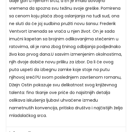
dalje gori u njenom srcu, a En je imala dovoljno
vremena da spozna svu težinu svoje greške. Pomirena
sa cenom koju plaća zbog oslanjanja na tuđi sud, ona
ne sluti da će joj sudbina pružiti novu šansu: Frederik
Ventvort iznenada se vraća u njen život. On je sada
imućni kapetan sa brojnim odlikovanjima stečenim u
ratovima, ali je rana zbog Eninog odbijanja podjednako
živa kao prvog dana.U sasvim izmenjenim okolnostima,
njih dvoje dobiće novu priliku za izbor. Da li će ovog
puta uspeti da izbegnu zamke koje stoje na putu
njihovoj sreći?U svom poslednjem završenom romanu,
Džejn Ostin pokazuje svu delikatnost svog književnog
talenta: fino tkanje ove priče do najsitnijih detalja
oslikava iskušenja ljubavi uhvaćene između
nametnutih konvencija, pritiska društva i najčistijih želja
mladalačkog srca.