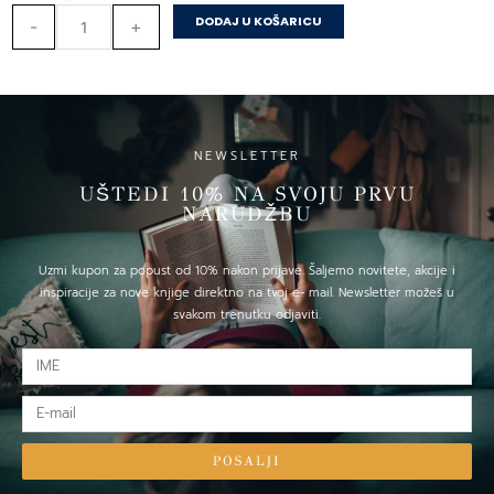
TUĐIM
DODAJ U KOŠARICU
-
+
UTICAJEM
količina
NEWSLETTER
UŠTEDI 10% NA SVOJU PRVU
NARUDŽBU
Uzmi kupon za popust od 10% nakon prijave. Šaljemo novitete, akcije i
inspiracije za nove knjige direktno na tvoj e- mail. Newsletter možeš u
svakom trenutku odjaviti.
IME
E-
mail
POSALJI