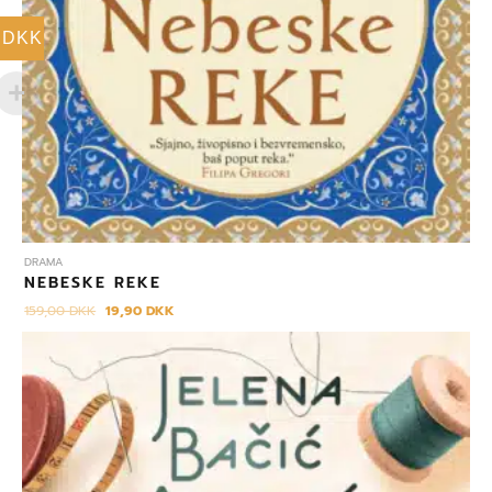
DKK
DRAMA
NEBESKE REKE
159,00
DKK
19,90
DKK