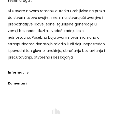
teških droga…
Ni u svom novom romanu autorka Grabljivice ne preza
da stvari nazove svojim imenima, stvarajući uverljive i
prepoznatljive likove jedne izgubljene generacije u
zemlji bez nade i iluzija, i vodeći radnju lako i
jednostavno. Posebnu boju ovom novom romanu o
stranputicama današnjih mladih ljudi daju neposredan
ispovedni ton glavne junakinje, obraćanje bez uvijanja i
prećutkivanja, otvoreno i bez kajanja.
Informacije
Komentari