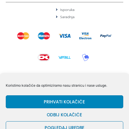
Isporuka
Saradnja
KONTAKT I POMOĆ
Koristimo kolačiće da optimiziramo nasu stranicu i nase usluge.
Volmersvej 11 6000 Kolding Danska
PRIHVATI KOLAČIĆE
+45 60609846
info@dizgram.com
ODBIJ KOLAČIĆE
CVR Nr. 42779997
POGLEDAJ UREDBE