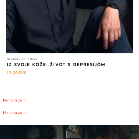
NAGRADJENE KNJIGE
IZ SVOJE KOŽE: ŽIVOT S DEPRESIJOM
119,00
DKK
Nema na zalihi
Nema na zalihi