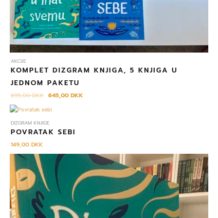
AKCIJE
KOMPLET DIZGRAM KNJIGA, 5 KNJIGA U
JEDNOM PAKETU
695,00
DKK
645,00
DKK
DIZGRAM KNJIGE
POVRATAK SEBI
149,00
DKK