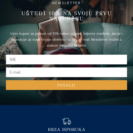
NEWSLETTER
UŠTEDI 10% NA SVOJU PRVU
NARUDŽBU
Uzmi kupon za popust od 10% nakon prijave. Šaljemo novitete, akcije i
inspiracije za nove knjige direktno na tvoj e- mail. Newsletter možeš u
svakom trenutku odjaviti.
IME
E-
mail
POSALJI
BRZA ISPORUKA