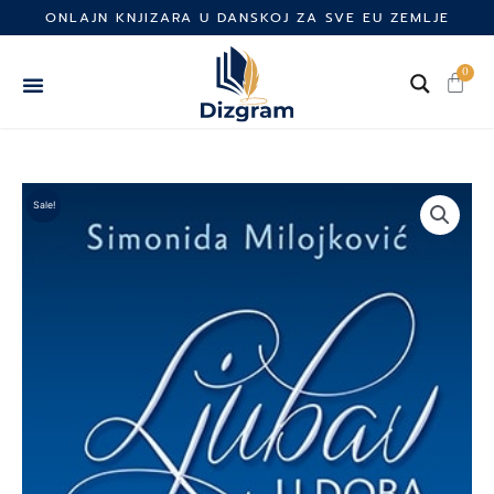
Skip
ONLAJN KNJIZARA U DANSKOJ ZA SVE EU ZEMLJE
to
content
0
Cart
Sale!