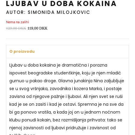
LJUBAV U DOBA KOKAINA
AUTOR: SIMONIDA MILOJKOVIC
Nema na zalihi
Izvorna
Trenutna
129,00
DKK
119,00
DKK
cijena
cijena
bila
je:
je:
119,00 DKK.
O proizvodu
129,00 DKK.
Ljubav u doba kokaina je dramatična i porazna
ispovest beogradske studentkinje, koju je njen mladić
gurnuo u pakao droge. Glavna junakinja Nina zaljubljuje
se u svog vršnjaka, zavodnika i kozera Marka, i postaje
zavisna od njegove pažnje i ljubavi. Ali njen svet se ruši
kad je se on zasiti i kad je ostavi. Spremna je na sve da
bi ga ponovo vratila, a kada joj on u jednom noćnom
klubu ponudi kokain, bez razmišljanja prihvata: tako se
njenoj zavisnosti od ljubavi pridružuje i zavisnost od