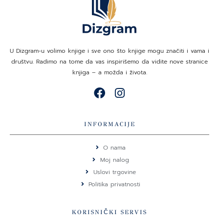
U Dizgram-u volimo knjige i sve ono što knjige mogu značiti i vama i
društvu. Radimo na tome da vas inspirišemo da vidite nove stranice
knjiga – a možda i života.
F
I
a
n
c
s
e
t
INFORMACIJE
b
a
o
g
O nama
o
r
Moj nalog
k
a
Uslovi trgovine
m
Politika privatnosti
KORISNIČKI SERVIS