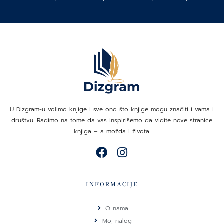
U Dizgram-u volimo knjige i sve ono što knjige mogu značiti i vama i
društvu. Radimo na tome da vas inspirišemo da vidite nove stranice
knjiga – a možda i života.
F
I
a
n
c
s
e
t
INFORMACIJE
b
a
o
g
O nama
o
r
Moj nalog