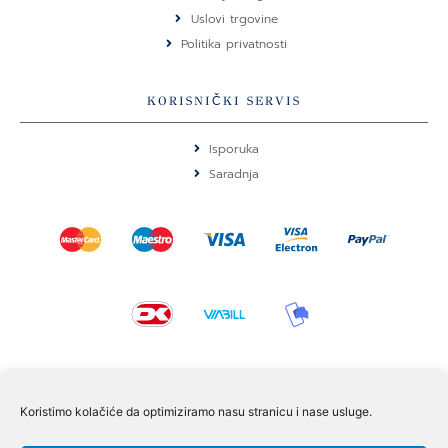
k
a
Uslovi trgovine
m
Politika privatnosti
KORISNIČKI SERVIS
Isporuka
Saradnja
KONTAKT I POMOĆ
Koristimo kolačiće da optimiziramo nasu stranicu i nase usluge.