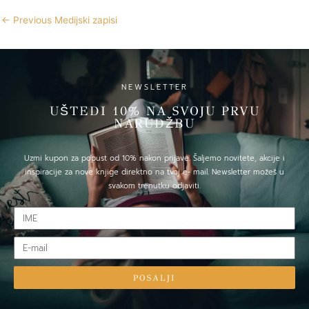
←
Previous Medijski zapisi
NEWSLETTER
UŠTEDI 10% NA SVOJU PRVU
NARUDŽBU
Uzmi kupon za popust od 10% nakon prijave. Šaljemo novitete, akcije i
inspiracije za nove knjige direktno na tvoj e- mail. Newsletter možeš u
svakom trenutku odjaviti.
IME
E-
mail
POSALJI