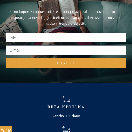
Uzmi kupon za popust od 10% nakon prijave. Šaljemo novitete, akcije i
inspiracije za nove knjige direktno na tvoj e- mail. Newsletter možeš u
svakom trenutku odjaviti.
IME
E-
mail
POSALJI
BRZA ISPORUKA
Danska 1-3 dana
DKK