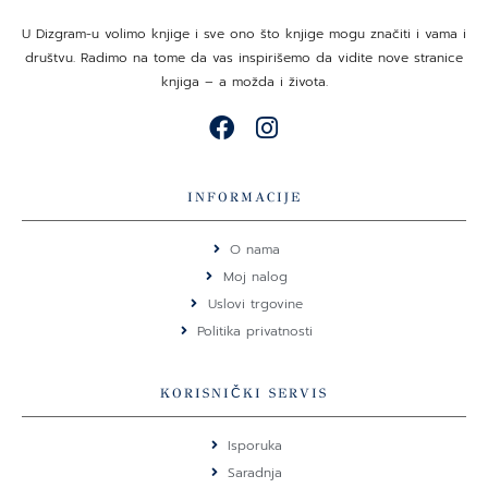
U Dizgram-u volimo knjige i sve ono što knjige mogu značiti i vama i
društvu. Radimo na tome da vas inspirišemo da vidite nove stranice
knjiga – a možda i života.
F
I
a
n
c
s
e
t
INFORMACIJE
b
a
o
g
O nama
o
r
Moj nalog
k
a
Uslovi trgovine
m
Politika privatnosti
KORISNIČKI SERVIS
Isporuka
Saradnja