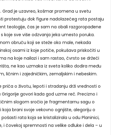
u. Grad je uzavreo, košmar promena u svetu
nti protestuju dok figure nadolazećeg rata postaju
dent teologije, čas je sam na obali razgoropađene
s koje sve više odzvanja jeka umesto poruka.
nom obruču koji se steže oko male, nekada
nskoj osami iz koje potiče, pokušava priskočiti u
a na koje nailazi i sam rastao, čvrsto se držeći
išta, ne kao uzmaka iz sveta koliko dodira među
m, ličnim i zajedničkim, zemaljskim i nebeskim.
priča o životu, lepoti i stradanju drži vrednosti o
 Grigorije govori kada god uzme reč. Precizno i
tičnim slogom sročio je fragmentarnu sagu o
i koja brani svoje vekovno ognjište, alegoriju o
asti rata koja se kristalizirala u odu Planinici,
, i čovekoj spremnosti na velike odluke i dela – u
.