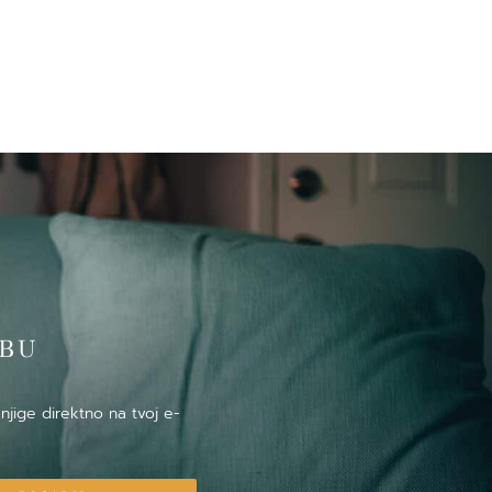
̌BU
njige direktno na tvoj e-