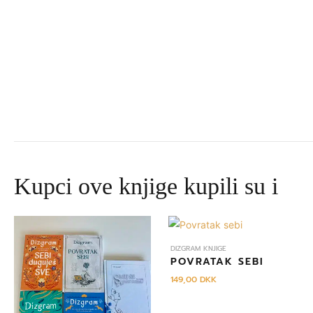
Kupci ove knjige kupili su i
Izvorna
Trenutna
cijena
cijena
bila
je:
DIZGRAM KNJIGE
je:
645,00 DKK.
POVRATAK SEBI
695,00 DKK.
149,00
DKK