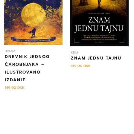
DRAMA
KRIMI
DNEVNIK JEDNOG
ZNAM JEDNU TAJNU
ČAROBNJAKA –
139,00
DKK
ILUSTROVANO
IZDANJE
149,00
DKK