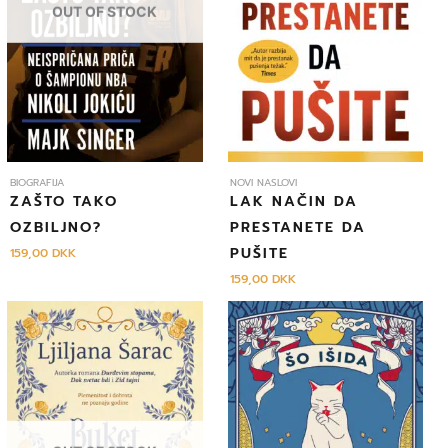
OUT OF STOCK
BIOGRAFIJA
NOVI NASLOVI
ZAŠTO TAKO
LAK NAČIN DA
OZBILJNO?
PRESTANETE DA
PUŠITE
159,00
DKK
159,00
DKK