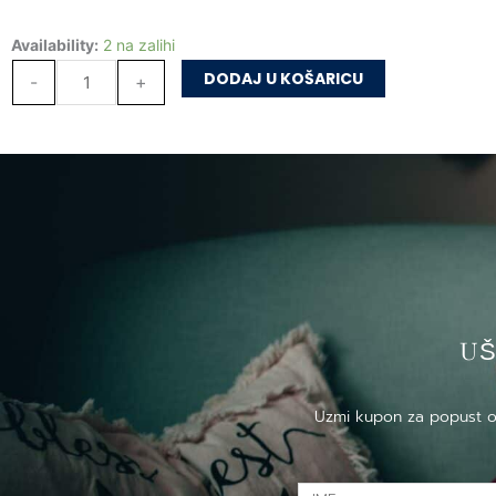
slike
Nebeska
Availability:
2 na zalihi
–
dvorišta:
latinica
DODAJ U KOŠARICU
-
+
Žive
količina
slike
–
latinica
količina
US
Uzmi kupon za popust od 
IME