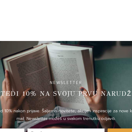
NEWSLETTER
̌TEDI 10% NA SVOJU PRVU NARUDZ
10% nakon prijave. Šaljemo novitete, akcije i inspiracije za nove k
mail. Newsletter možeš u svakom trenutku odjaviti.
E-