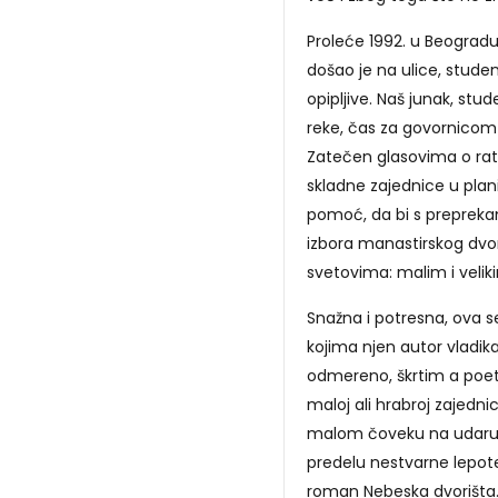
Proleće 1992. u Beograd
došao je na ulice, stude
opipljive. Naš junak, stu
reke, čas za govornicom 
Zatečen glasovima o rat
skladne zajednice u plani
pomoć, da bi s preprekam
izbora manastirskog dvor
svetovima: malim i veliki
Snažna i potresna, ova se 
kojima njen autor vladika
odmereno, škrtim a poe
maloj ali hrabroj zajednic
malom čoveku na udaru poš
predelu nestvarne lepote
roman Nebeska dvorišta