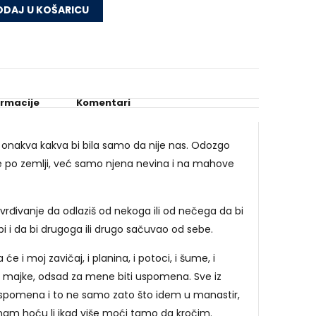
DAJ U KOŠARICU
.
ormacije
Komentari
 onakva kakva bi bila samo da nije nas. Odozgo
že po zemlji, već samo njena nevina i na mahove
vrđivanje da odlaziš od nekoga ili od nečega da bi
 i da bi drugoga ili drugo sačuvao od sebe.
e i moj zavičaj, i planina, i potoci, i šume, i
je majke, odsad za mene biti uspomena. Sve iz
spomena i to ne samo zato što idem u manastir,
znam hoću li ikad više moći tamo da kročim.