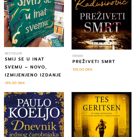
BESTSELERI
DRAMA
SMIJ SE U INAT
PREŽIVETI SMRT
SVEMU – NOVO,
139,00
DKK
IZMIJENJENO IZDANJE
139,00
DKK