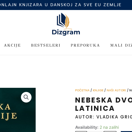
ONLAJN KNJIZARA U DANSKOJ ZA SVE EU ZEMLJE
AKCIJE
BESTSELERI
PREPORUKA
MALI D
POČETNA
/
KNJIGE
/
NAŠI AUTORI
/ N
NEBESKA DVOR
LATINICA
AUTOR: VLADIKA GRI
Nebeska
Availability:
2 na zalihi