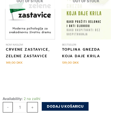
OUT OF STOCK
OUT OF STOCK
NOVI NASLOVI
BESTSELERI
CRVENE ZASTAVICE,
TOPLINA GNEZDA
ZELENE ZASTAVICE
KOJA DAJE KRILA
149,00
DKK
139,00
DKK
Nebeska
Availability:
2 na zalihi
dvorišta:
DODAJ U KOŠARICU
-
+
Žive