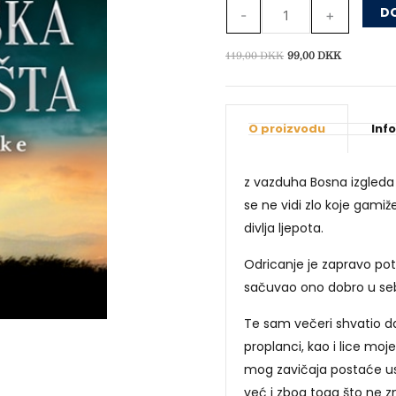
dvorišta:
DO
-
+
Žive
slike
Izvorna
Trenutna
119,00
DKK
99,00
DKK
cijena
cijena
–
bila
je:
latinica
je:
99,00 DKK
količina
O proizvodu
Inf
119,00 DKK.
z vazduha Bosna izgleda
se ne vidi zlo koje gami
divlja ljepota.
Odricanje je zapravo pot
sačuvao ono dobro u sebi
Te sam večeri shvatio da ć
proplanci, kao i lice mo
mog zavičaja postaće u
već i zbog toga što ne 