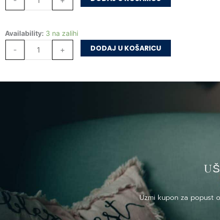
Nika
količina
Vesela
Availability:
3 na zalihi
veštica
DODAJ U KOŠARICU
-
+
Nika
količina
US
Uzmi kupon za popust od 