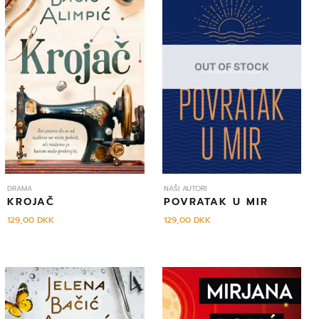
OUT OF STOCK
DRAMA
NAŠI AUTORI
KROJAČ
POVRATAK U MIR
129,00
DKK
129,00
DKK