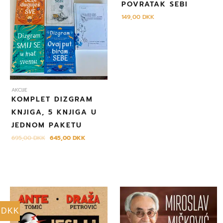
POVRATAK SEBI
695,00 DKK.
149,00
DKK
AKCIJE
KOMPLET DIZGRAM
KNJIGA, 5 KNJIGA U
JEDNOM PAKETU
695,00
DKK
645,00
DKK
DKK