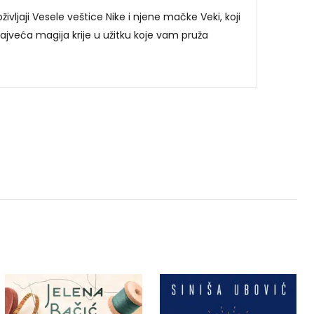
ivljaji Vesele veštice Nike i njene mačke Veki, koji
jveća magija krije u užitku koje vam pruža