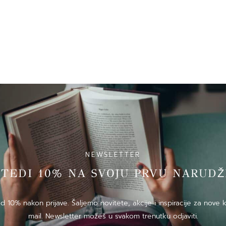
NEWSLETTER
̌TEDI 10% NA SVOJU PRVU NARUDZ
10% nakon prijave. Šaljemo novitete, akcije i inspiracije za nove k
mail. Newsletter možeš u svakom trenutku odjaviti.