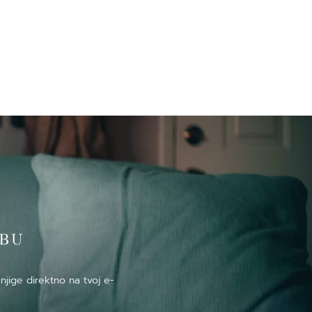
̌BU
njige direktno na tvoj e-