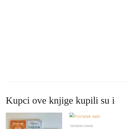
Kupci ove knjige kupili su i
Izvorna
Trenutna
cijena
cijena
bila
je:
DIZGRAM KNJIGE
je:
645,00 DKK.