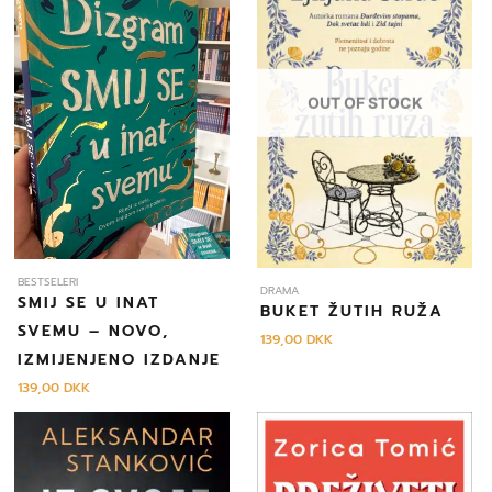
OUT OF STOCK
BESTSELERI
DRAMA
SMIJ SE U INAT
BUKET ŽUTIH RUŽA
SVEMU – NOVO,
139,00
DKK
IZMIJENJENO IZDANJE
139,00
DKK