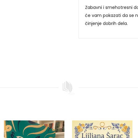
Zabavni i smehotresni dož
će vam pokazati da se na
činjenje dobrih dela.