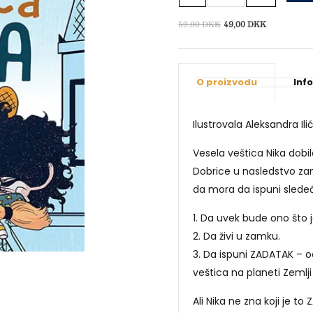
Nika
količina
Izvorna
Trenutna
59,00
DKK
49,00
DKK
cijena
cijena
bila
je:
je:
49,00 DKK.
O proizvodu
Inf
59,00 DKK.
Ilustrovala Aleksandra Ilić
Vesela veštica Nika dobi
Dobrice u nasledstvo za
da mora da ispuni slede
1. Da uvek bude ono što j
2. Da živi u zamku.
3. Da ispuni ZADATAK – o
veštica na planeti Zemlji 
Ali Nika ne zna koji je to