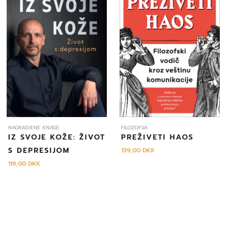
NAGRADJENE KNJIGE
FILOZOFIJA
IZ SVOJE KOŽE: ŽIVOT
PREŽIVETI HAOS
S DEPRESIJOM
139,00
DKK
119,00
DKK