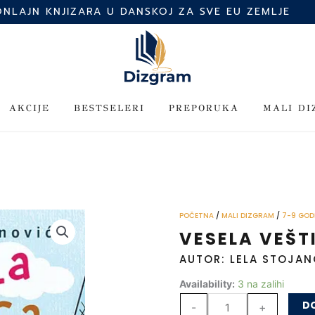
ONLAJN KNJIZARA U DANSKOJ ZA SVE EU ZEMLJE
AKCIJE
BESTSELERI
PREPORUKA
MALI D
POČETNA
/
MALI DIZGRAM
/
7-9 GOD
VESELA VEŠT
AUTOR: LELA STOJA
Vesela
Availability:
3 na zalihi
veštica
DO
-
+