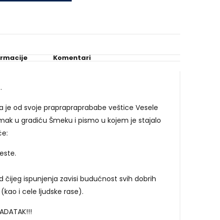
ormacije
Komentari
.
la je od svoje praprapraprababe veštice Vesele
mak u gradiću Šmeku i pismo u kojem je stajalo
će:
este.
d čijeg ispunjenja zavisi budućnost svih dobrih
(kao i cele ljudske rase).
 ZADATAK!!!