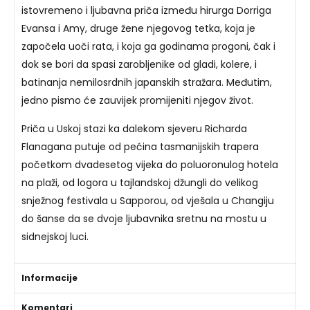
istovremeno i ljubavna priča između hirurga Dorriga
Evansa i Amy, druge žene njegovog tetka, koja je
započela uoči rata, i koja ga godinama progoni, čak i
dok se bori da spasi zarobljenike od gladi, kolere, i
batinanja nemilosrdnih japanskih stražara. Međutim,
jedno pismo će zauvijek promijeniti njegov život.
Priča u Uskoj stazi ka dalekom sjeveru Richarda
Flanagana putuje od pećina tasmanijskih trapera
početkom dvadesetog vijeka do poluoronulog hotela
na plaži, od logora u tajlandskoj džungli do velikog
snježnog festivala u Sapporou, od vješala u Changiju
do šanse da se dvoje ljubavnika sretnu na mostu u
sidnejskoj luci.
Informacije
Komentari