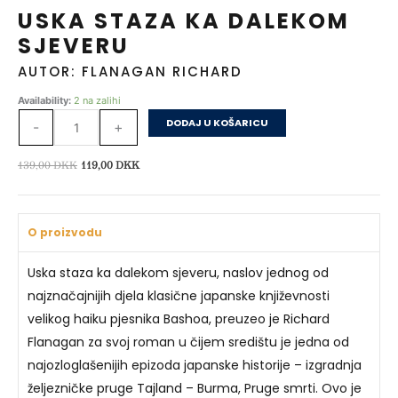
USKA STAZA KA DALEKOM
SJEVERU
AUTOR: FLANAGAN RICHARD
Uska
Availability:
2 na zalihi
staza
DODAJ U KOŠARICU
-
+
ka
dalekom
Izvorna
Trenutna
139,00
DKK
119,00
DKK
sjeveru
cijena
cijena
količina
bila
je:
je:
119,00 DKK.
O proizvodu
139,00 DKK.
Uska staza ka dalekom sjeveru, naslov jednog od
najznačajnijih djela klasične japanske književnosti
velikog haiku pjesnika Bashoa, preuzeo je Richard
Flanagan za svoj roman u čijem središtu je jedna od
najozloglašenijih epizoda japanske historije – izgradnja
željezničke pruge Tajland – Burma, Pruge smrti. Ovo je