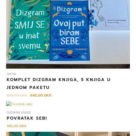
AKCIJE
KOMPLET DIZGRAM KNJIGA, 5 KNJIGA U
JEDNOM PAKETU
695,00
DKK
645,00
DKK
DIZGRAM KNJIGE
POVRATAK SEBI
149,00
DKK