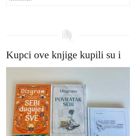
Kupci ove knjige kupili su i
Izvorna
Trenutna
cijena
cijena
bila
je:
je:
645,00 DKK.
695,00 DKK.