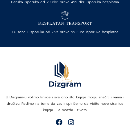
Danska isporuka od 29 dkr. preko 499 dkr. isporuka besplatna
BESPLATAN TRANSPORT
EU zona 1 isporuka od 7.95 preko 99 Euro isporuka besplatna
U Dizgram-u volimo knjige i sve ono što knjige mogu značiti i vama i
društvu. Radimo na tome da vas inspirišemo da vidite nove stranice
knjiga – a možda i života.
F
I
a
n