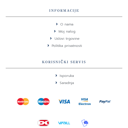
c
s
e
t
INFORMACIJE
b
a
o
g
O nama
o
r
Moj nalog
k
a
Uslovi trgovine
m
Politika privatnosti
KORISNIČKI SERVIS
Isporuka
Saradnja