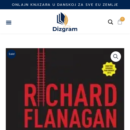
Skip
ONLAJN KNJIZARA U DANSKOJ ZA SVE EU ZEMLJE
to
content
0
Cart
Sale!