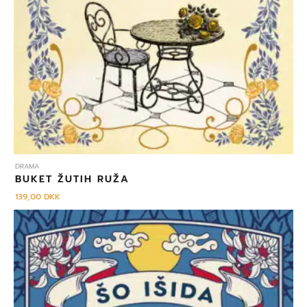
DRAMA
BUKET ŽUTIH RUŽA
139,00
DKK