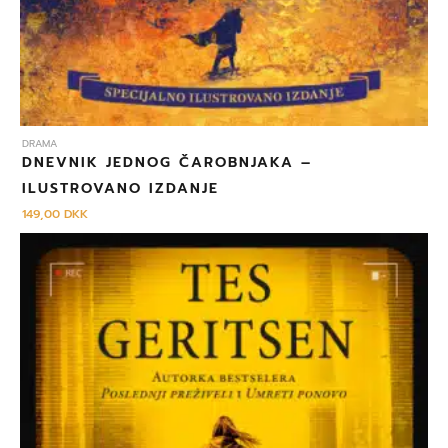
DRAMA
DNEVNIK JEDNOG ČAROBNJAKA –
ILUSTROVANO IZDANJE
149,00
DKK