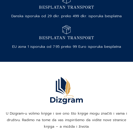
BESPLATAN TRANSPORT
Danska isporuka od 29 dkr. preko 499 dkr. isporuka besplatna
BESPLATAN TRANSPORT
EU zona 1 isporuka od 7.95 preko 99 Euro isporuka besplatna
U Dizgram-u volimo knjige i sve ono što knjige mogu značiti i vama i
društvu. Radimo na tome da vas inspirišemo da vidite nove stranice
knjiga – a možda i života.