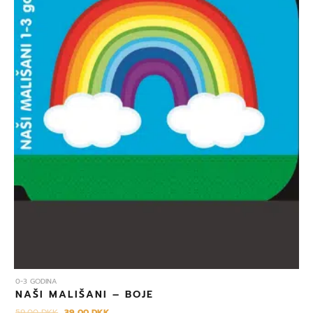
0-3 GODINA
NAŠI MALIŠANI – BOJE
59,00
DKK
39,00
DKK