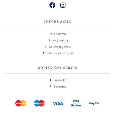
F
I
a
n
c
s
e
t
INFORMACIJE
b
a
o
g
O nama
o
r
Moj nalog
k
a
Uslovi trgovine
m
Politika privatnosti
KORISNIČKI SERVIS
Isporuka
Saradnja