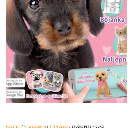
POČETNA
/
MALI DIZGRAM
/
0-3 GODINA
/ STUDIO PETS – CUKO