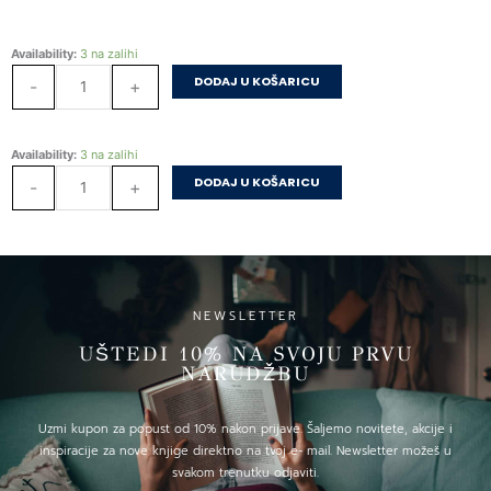
Studio
Availability:
3 na zalihi
Pets
DODAJ U KOŠARICU
-
+
–
Cuko
količina
Studio
Availability:
3 na zalihi
Pets
DODAJ U KOŠARICU
-
+
–
Cuko
količina
NEWSLETTER
UŠTEDI 10% NA SVOJU PRVU
NARUDŽBU
Uzmi kupon za popust od 10% nakon prijave. Šaljemo novitete, akcije i
inspiracije za nove knjige direktno na tvoj e- mail. Newsletter možeš u
svakom trenutku odjaviti.