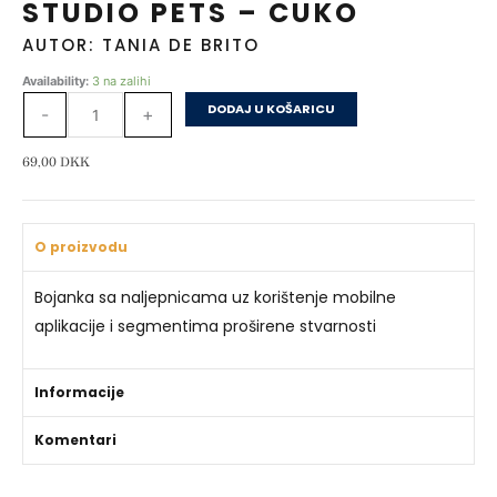
STUDIO PETS – CUKO
AUTOR: TANIA DE BRITO
Studio
Availability:
3 na zalihi
Pets
DODAJ U KOŠARICU
-
+
–
Cuko
69,00
DKK
količina
O proizvodu
Bojanka sa naljepnicama uz korištenje mobilne
aplikacije i segmentima proširene stvarnosti
Informacije
Komentari