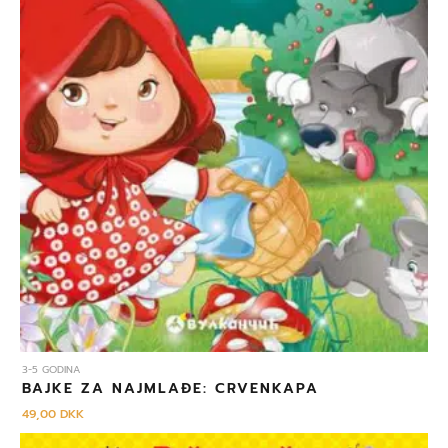
3-5 GODINA
BAJKE ZA NAJMLAĐE: CRVENKAPA
49,00
DKK
Izvorna
Trenutna