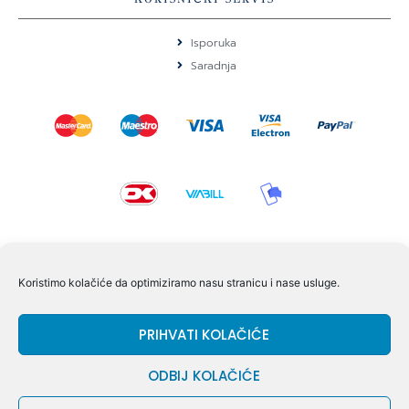
Isporuka
Saradnja
KONTAKT I POMOĆ
Koristimo kolačiće da optimiziramo nasu stranicu i nase usluge.
Volmersvej 11 6000 Kolding Danska
PRIHVATI KOLAČIĆE
+45 60609846
info@dizgram.com
ODBIJ KOLAČIĆE
CVR Nr. 42779997