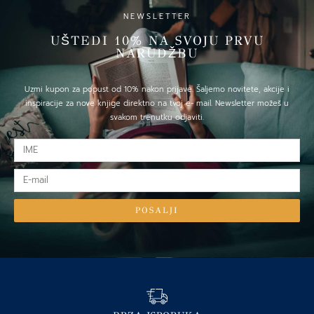
NEWSLETTER
UŠTEDI 10% NA SVOJU PRVU
NARUDŽBU
Uzmi kupon za popust od 10% nakon prijave. Šaljemo novitete, akcije i
inspiracije za nove knjige direktno na tvoj e- mail. Newsletter možeš u
svakom trenutku odjaviti.
IME
E-
mail
POSALJI