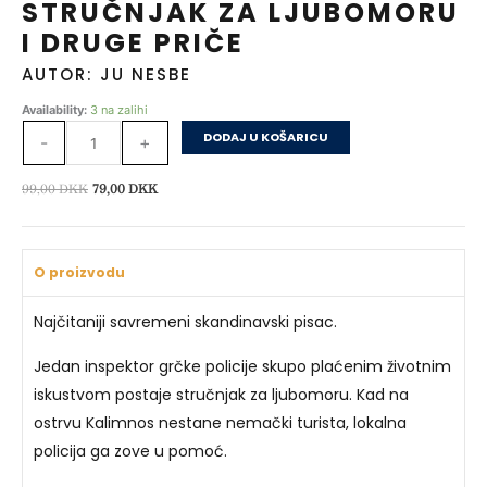
STRUČNJAK ZA LJUBOMORU
I DRUGE PRIČE
AUTOR: JU NESBE
Stručnjak
Availability:
3 na zalihi
za
DODAJ U KOŠARICU
-
+
ljubomoru
i
Izvorna
Trenutna
99,00
DKK
79,00
DKK
druge
cijena
cijena
priče
bila
je:
količina
je:
79,00 DKK.
O proizvodu
99,00 DKK.
Najčitaniji savremeni skandinavski pisac.
Jedan inspektor grčke policije skupo plaćenim životnim
iskustvom postaje stručnjak za ljubomoru. Kad na
ostrvu Kalimnos nestane nemački turista, lokalna
policija ga zove u pomoć.