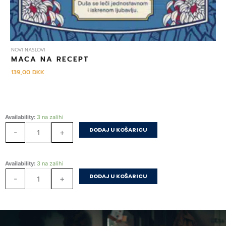
NOVI NASLOVI
MACA NA RECEPT
139,00
DKK
Stručnjak
Availability:
3 na zalihi
za
DODAJ U KOŠARICU
-
+
ljubomoru
i
druge
Stručnjak
Availability:
3 na zalihi
priče
za
DODAJ U KOŠARICU
količina
-
+
ljubomoru
i
druge
priče
količina