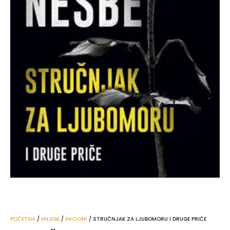
POČETNA
/
KNJIGE
/
AKCIONI
/ STRUČNJAK ZA LJUBOMORU I DRUGE PRIČE