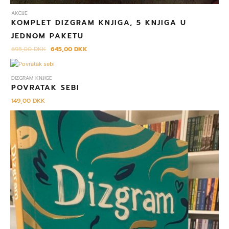
AKCIJE
KOMPLET DIZGRAM KNJIGA, 5 KNJIGA U
JEDNOM PAKETU
695,00
DKK
645,00
DKK
DIZGRAM KNJIGE
POVRATAK SEBI
149,00
DKK