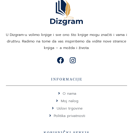
U Dizgram-u volimo knjige i sve ono što knjige mogu značiti i vama i
društvu. Radimo na tome da vas inspirišemo da vidite nove stranice
knjiga – a možda i života.
F
I
a
n
c
s
e
t
INFORMACIJE
b
a
o
g
O nama
o
r
Moj nalog
k
a
Uslovi trgovine
m
Politika privatnosti
KORISNIČKI SERVIS