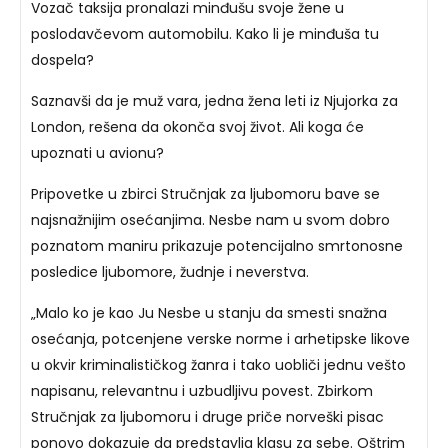
Vozač taksija pronalazi minđušu svoje žene u
poslodavčevom automobilu. Kako li je minđuša tu
dospela?
Saznavši da je muž vara, jedna žena leti iz Njujorka za
London, rešena da okonča svoj život. Ali koga će
upoznati u avionu?
Pripovetke u zbirci Stručnjak za ljubomoru bave se
najsnažnijim osećanjima. Nesbe nam u svom dobro
poznatom maniru prikazuje potencijalno smrtonosne
posledice ljubomore, žudnje i neverstva.
„Malo ko je kao Ju Nesbe u stanju da smesti snažna
osećanja, potcenjene verske norme i arhetipske likove
u okvir kriminalističkog žanra i tako uobliči jednu vešto
napisanu, relevantnu i uzbudljivu povest. Zbirkom
Stručnjak za ljubomoru i druge priče norveški pisac
ponovo dokazuje da predstavlja klasu za sebe. Oštrim