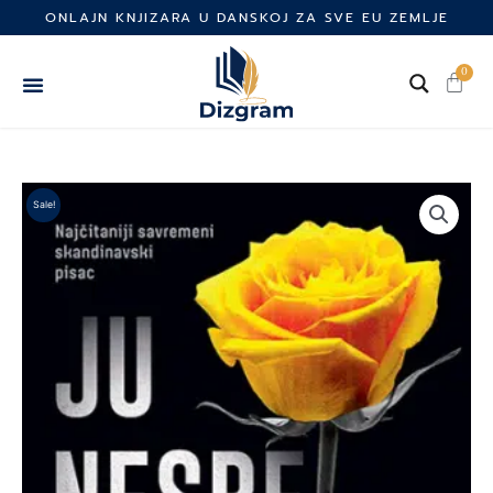
Skip
ONLAJN KNJIZARA U DANSKOJ ZA SVE EU ZEMLJE
to
content
0
Cart
Sale!