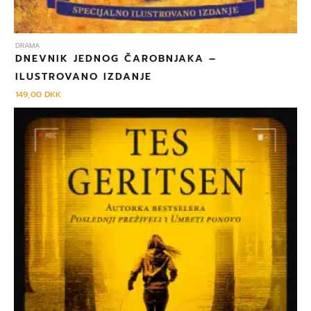
DRAMA
DNEVNIK JEDNOG ČAROBNJAKA –
ILUSTROVANO IZDANJE
149,00
DKK