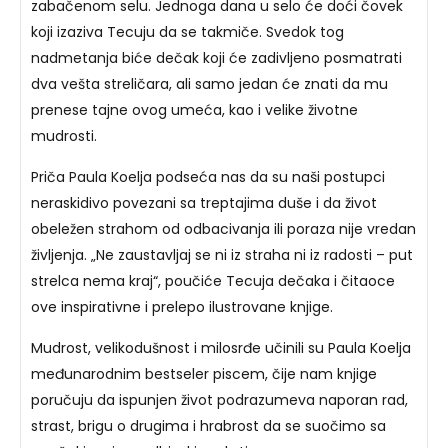
zabačenom selu. Jednoga dana u selo će doći čovek
koji izaziva Tecuju da se takmiče. Svedok tog
nadmetanja biće dečak koji će zadivljeno posmatrati
dva vešta streličara, ali samo jedan će znati da mu
prenese tajne ovog umeća, kao i velike životne
mudrosti.
Priča Paula Koelja podseća nas da su naši postupci
neraskidivo povezani sa treptajima duše i da život
obeležen strahom od odbacivanja ili poraza nije vredan
življenja. „Ne zaustavljaj se ni iz straha ni iz radosti – put
strelca nema kraj“, poučiće Tecuja dečaka i čitaoce
ove inspirativne i prelepo ilustrovane knjige.
Mudrost, velikodušnost i milosrđe učinili su Paula Koelja
međunarodnim bestseler piscem, čije nam knjige
poručuju da ispunjen život podrazumeva naporan rad,
strast, brigu o drugima i hrabrost da se suočimo sa