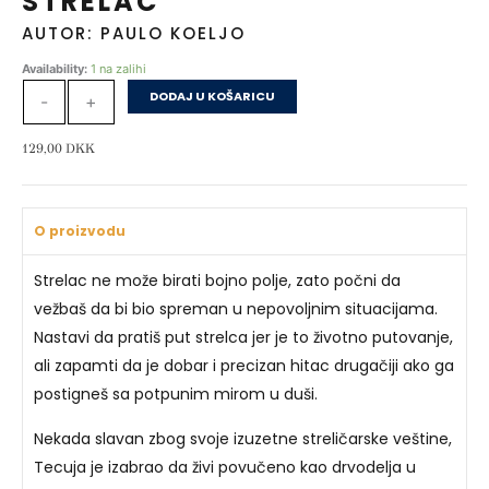
STRELAC
AUTOR: PAULO KOELJO
Strelac
Availability:
1 na zalihi
količina
DODAJ U KOŠARICU
-
+
129,00
DKK
O proizvodu
Strelac ne može birati bojno polje, zato počni da
vežbaš da bi bio spreman u nepovoljnim situacijama.
Nastavi da pratiš put strelca jer je to životno putovanje,
ali zapamti da je dobar i precizan hitac drugačiji ako ga
postigneš sa potpunim mirom u duši.
Nekada slavan zbog svoje izuzetne streličarske veštine,
Tecuja je izabrao da živi povučeno kao drvodelja u