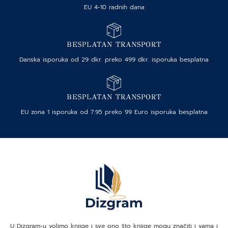
EU 4-10 radnih dana
BESPLATAN TRANSPORT
Danska isporuka od 29 dkr. preko 499 dkr. isporuka besplatna
BESPLATAN TRANSPORT
EU zona 1 isporuka od 7.95 preko 99 Euro isporuka besplatna
U Dizgram-u volimo knjige i sve ono što knjige mogu značiti i vama i