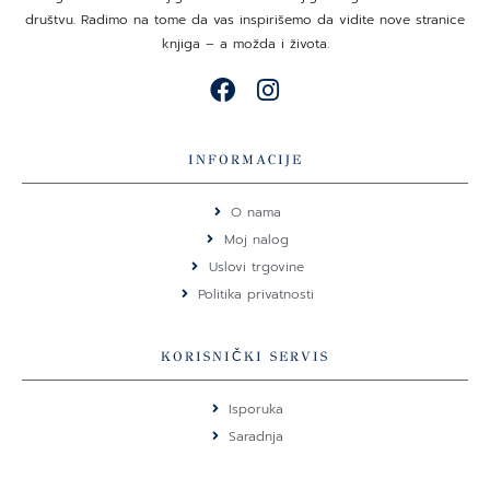
društvu. Radimo na tome da vas inspirišemo da vidite nove stranice
knjiga – a možda i života.
F
I
a
n
c
s
e
t
INFORMACIJE
b
a
o
g
O nama
o
r
Moj nalog
k
a
Uslovi trgovine
m
Politika privatnosti
KORISNIČKI SERVIS
Isporuka
Saradnja