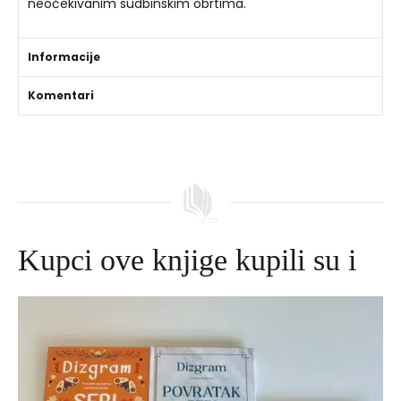
neočekivanim sudbinskim obrtima.
Informacije
Komentari
Kupci ove knjige kupili su i
Izvorna
Trenutna
cijena
cijena
bila
je:
je:
645,00 DKK.
695,00 DKK.