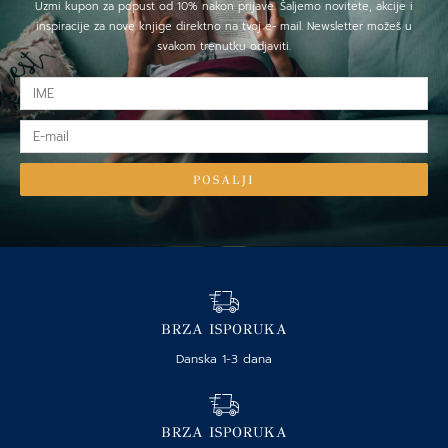
Uzmi kupon za popust od 10% nakon prijave. Šaljemo novitete, akcije i
inspiracije za nove knjige direktno na tvoj e- mail. Newsletter možeš u
svakom trenutku odjaviti.
IME
E-
mail
POSALJI
BRZA ISPORUKA
Danska 1-3 dana
BRZA ISPORUKA