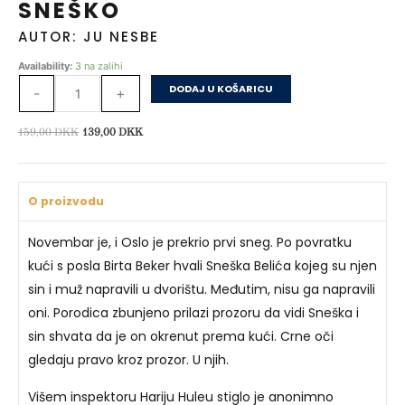
SNEŠKO
AUTOR: JU NESBE
Sneško
Availability:
3 na zalihi
količina
DODAJ U KOŠARICU
-
+
Izvorna
Trenutna
159,00
DKK
139,00
DKK
cijena
cijena
bila
je:
je:
139,00 DKK.
O proizvodu
159,00 DKK.
Novembar je, i Oslo je prekrio prvi sneg. Po povratku
kući s posla Birta Beker hvali Sneška Belića kojeg su njen
sin i muž napravili u dvorištu. Međutim, nisu ga napravili
oni. Porodica zbunjeno prilazi prozoru da vidi Sneška i
sin shvata da je on okrenut prema kući. Crne oči
gledaju pravo kroz prozor. U njih.
Višem inspektoru Hariju Huleu stiglo je anonimno