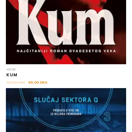
AKCIJE
KUM
129,00
DKK
99,00
DKK