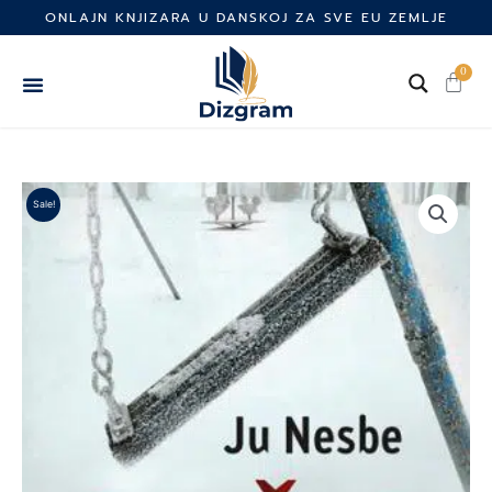
Skip
ONLAJN KNJIZARA U DANSKOJ ZA SVE EU ZEMLJE
to
content
0
Cart
Sale!