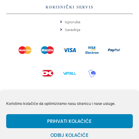
KORISNIČKI SERVIS
Isporuka
Saradnja
KONTAKT I POMOĆ
Koristimo kolačiće da optimiziramo nasu stranicu i nase usluge.
Volmersvej 11 6000 Kolding Danska
PRIHVATI KOLAČIĆE
+45 60609846
info@dizgram.com
ODBIJ KOLAČIĆE
CVR Nr. 42779997