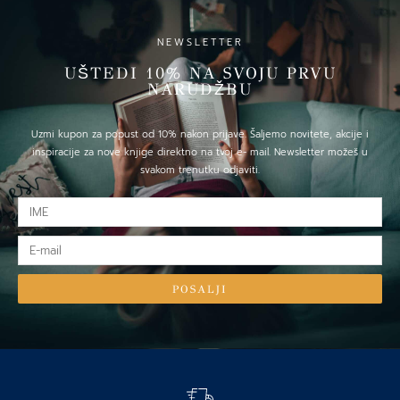
NEWSLETTER
UŠTEDI 10% NA SVOJU PRVU
NARUDŽBU
Uzmi kupon za popust od 10% nakon prijave. Šaljemo novitete, akcije i
inspiracije za nove knjige direktno na tvoj e- mail. Newsletter možeš u
svakom trenutku odjaviti.
IME
E-
mail
POSALJI