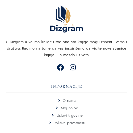
U Dizgram-u volimo knjige i sve ono što knjige mogu značiti i vama i
društvu. Radimo na tome da vas inspirišemo da vidite nove stranice
knjiga – a možda i života.
F
I
a
n
c
s
e
t
INFORMACIJE
b
a
o
g
O nama
o
r
Moj nalog
k
a
Uslovi trgovine
m
Politika privatnosti