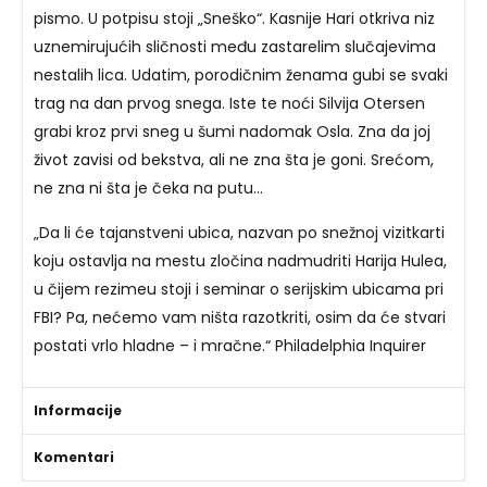
pismo. U potpisu stoji „Sneško“. Kasnije Hari otkriva niz
uznemirujućih sličnosti među zastarelim slučajevima
nestalih lica. Udatim, porodičnim ženama gubi se svaki
trag na dan prvog snega. Iste te noći Silvija Otersen
grabi kroz prvi sneg u šumi nadomak Osla. Zna da joj
život zavisi od bekstva, ali ne zna šta je goni. Srećom,
ne zna ni šta je čeka na putu…
„Da li će tajanstveni ubica, nazvan po snežnoj vizitkarti
koju ostavlja na mestu zločina nadmudriti Harija Hulea,
u čijem rezimeu stoji i seminar o serijskim ubicama pri
FBI? Pa, nećemo vam ništa razotkriti, osim da će stvari
postati vrlo hladne – i mračne.“ Philadelphia Inquirer
Informacije
Komentari