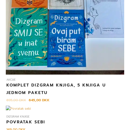
AKCIJE
KOMPLET DIZGRAM KNJIGA, 5 KNJIGA U
JEDNOM PAKETU
695,00
DKK
645,00
DKK
DIZGRAM KNJIGE
POVRATAK SEBI
149,00
DKK