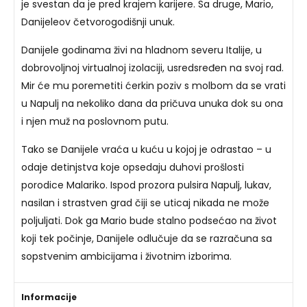
je svestan da je pred krajem karijere. Sa druge, Mario,
Danijeleov četvorogodišnji unuk.
Danijele godinama živi na hladnom severu Italije, u
dobrovoljnoj virtualnoj izolaciji, usredsređen na svoj rad.
Mir će mu poremetiti ćerkin poziv s molbom da se vrati
u Napulj na nekoliko dana da pričuva unuka dok su ona
i njen muž na poslovnom putu.
Tako se Danijele vraća u kuću u kojoj je odrastao – u
odaje detinjstva koje opsedaju duhovi prošlosti
porodice Malariko. Ispod prozora pulsira Napulj, lukav,
nasilan i strastven grad čiji se uticaj nikada ne može
poljuljati. Dok ga Mario bude stalno podsećao na život
koji tek počinje, Danijele odlučuje da se razračuna sa
sopstvenim ambicijama i životnim izborima.
Informacije