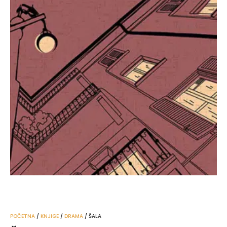
POČETNA
/
KNJIGE
/
DRAMA
/ ŠALA