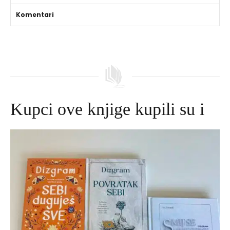
Komentari
Kupci ove knjige kupili su i
Izvorna
Trenutna
cijena
cijena
bila
je:
je:
645,00 DKK.
695,00 DKK.