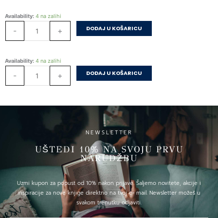
Šala
Availability:
4 na zalihi
količina
DODAJ U KOŠARICU
-
+
Šala
Availability:
4 na zalihi
količina
DODAJ U KOŠARICU
-
+
NEWSLETTER
UŠTEDI 10% NA SVOJU PRVU
NARUDŽBU
Uzmi kupon za popust od 10% nakon prijave. Šaljemo novitete, akcije i
inspiracije za nove knjige direktno na tvoj e- mail. Newsletter možeš u
svakom trenutku odjaviti.