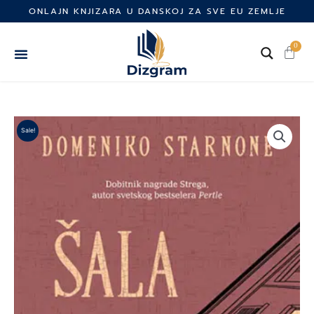
Skip
ONLAJN KNJIZARA U DANSKOJ ZA SVE EU ZEMLJE
to
content
0
Cart
Sale!