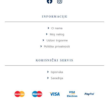
F
I
a
n
c
s
e
t
INFORMACIJE
b
a
o
g
O nama
o
r
Moj nalog
k
a
Uslovi trgovine
m
Politika privatnosti
KORISNIČKI SERVIS
Isporuka
Saradnja