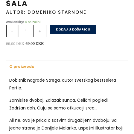
ŠALA
AUTOR: DOMENIKO STARNONE
Šala
Availability:
4 na zalihi
količina
DODAJ U KOŠARICU
-
+
Izvorna
Trenutna
99,00
DKK
69,00
DKK
cijena
cijena
bila
je:
je:
69,00 DKK.
O proizvodu
99,00 DKK.
Dobitnik nagrade Strega, autor svetskog bestselera
Pertle.
Zamislite dvoboj. Zalazak sunca. Čelični pogledi.
Zadržan dah. Čuju se samo otkucaiji srca…
Ali ne, ovo je priča o sasvim drugačijem dvoboju. Sa
jedne strane je Danijele Malariko, uspešni illustrator koji