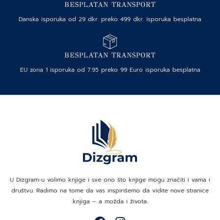
BESPLATAN TRANSPORT
Danska isporuka od 29 dkr. preko 499 dkr. isporuka besplatna
BESPLATAN TRANSPORT
EU zona 1 isporuka od 7.95 preko 99 Euro isporuka besplatna
U Dizgram-u volimo knjige i sve ono što knjige mogu značiti i vama i
društvu. Radimo na tome da vas inspirišemo da vidite nove stranice
knjiga – a možda i života.