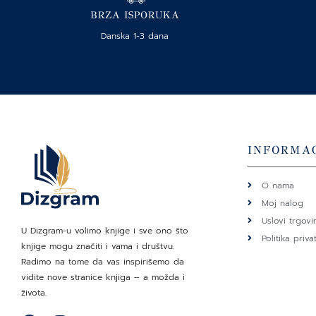
BRZA ISPORUKA
Danska 1-3 dana
INFORMAC
O nama
Moj nalog
Uslovi trgovi
U Dizgram-u volimo knjige i sve ono što
Politika priva
knjige mogu značiti i vama i društvu.
Radimo na tome da vas inspirišemo da
vidite nove stranice knjiga – a možda i
života.