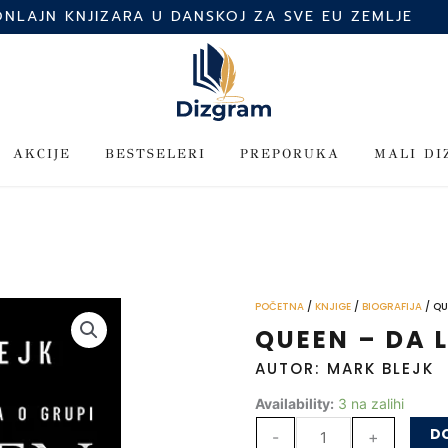
ONLAJN KNJIZARA U DANSKOJ ZA SVE EU ZEMLJE
AKCIJE
BESTSELERI
PREPORUKA
MALI D
POČETNA
/
KNJIGE
/
BIOGRAFIJA
/ QU
QUEEN – DA L
AUTOR: MARK BLEJK
Queen
Availability:
3 na zalihi
–
DO
-
+