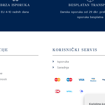
BRZA ISPORUKA
BESPLATAN TRANS
EU 4-10 radnih dana
Danska isporuka od 29 dkr. pre
isporuka besplatna
IJE
KORISNIČKI SERVIS
Isporuka
Saradnja
ne
tnosti
Koristimo ko