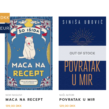
DKK
EUR
OUT OF STOCK
NOVI NASLOVI
NAŠI AUTORI
MACA NA RECEPT
POVRATAK U MIR
139,00
DKK
129,00
DKK