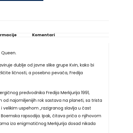
ormacije
Komentari
i Queen.
zaviruje dublje od javne slike grupe Kvin, kako bi
azličite ličnosti, a posebno pevača, Fredija
rgičnog predvodnika Fredija Merkjurija 1991,
n od najomiljenijih rok sastava na planeti, sa trista
i velikim uspehom „razigranog slavlja u čast
a Boemska rapsodija. Ipak, čitava priča o njihovom
nama iza enigmatičnog Merkjurija dosad nikada