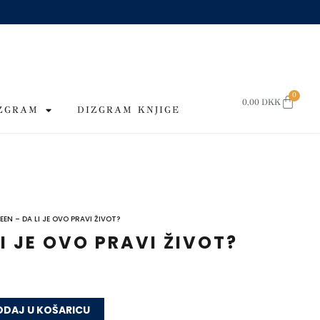
0
CART
0,00
DKK
IZGRAM
DIZGRAM KNJIGE
EEN – DA LI JE OVO PRAVI ŽIVOT?
I JE OVO PRAVI ŽIVOT?
DAJ U KOŠARICU