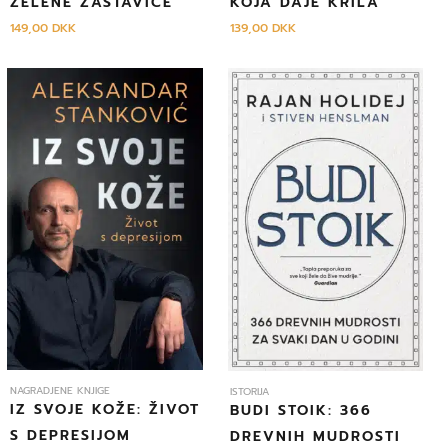
ZELENE ZASTAVICE
KOJA DAJE KRILA
149,00
DKK
139,00
DKK
NAGRADJENE KNJIGE
ISTORIJA
IZ SVOJE KOŽE: ŽIVOT
BUDI STOIK: 366
S DEPRESIJOM
DREVNIH MUDROSTI