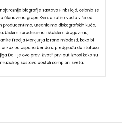
najtiražnije biografije sastava Pink Flojd, oslonio se
 sa članovima grupe Kvin, a zatim vodio više od
im producentima, urednicima diskografskih kuća,
, bliskim saradnicima i školskim drugovima,
nike Fredija Merkjurija iz rane mladosti, kako bi
ući prikaz od uspona benda iz predgrađa do statusa
ga Da li je ovo pravi život? prvi put iznosi kako su
 muzičkog sastava postali šampioni sveta.