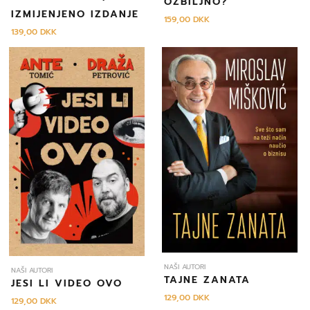
OZBILJNO?
IZMIJENJENO IZDANJE
159,00
DKK
139,00
DKK
NAŠI AUTORI
NAŠI AUTORI
TAJNE ZANATA
JESI LI VIDEO OVO
129,00
DKK
129,00
DKK