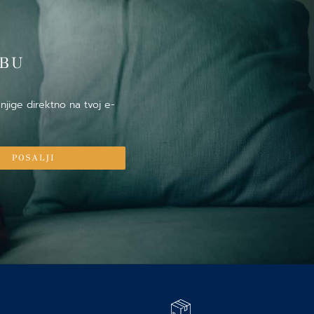
̌BU
njige direktno na tvoj e-
POSALJI