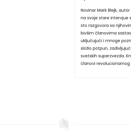
Novinar Mark Blejk, autor 
na svoje stare intervjue
sto razgovora sa njihov
bivšim članovima sastava
uključujući i mnoge pozna
složio potpun, zadivljuj
svetskih superzvezda. Knji
članovi revolucionarnog