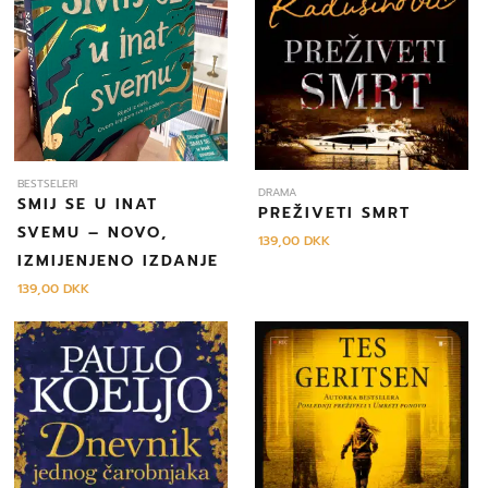
BESTSELERI
DRAMA
SMIJ SE U INAT
PREŽIVETI SMRT
SVEMU – NOVO,
139,00
DKK
IZMIJENJENO IZDANJE
139,00
DKK