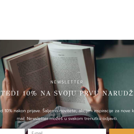
NEWSLETTER
̌TEDI 10% NA SVOJU PRVU NARUDZ
10% nakon prijave. Šaljemo novitete, akcije i inspiracije za nove k
mail. Newsletter možeš u svakom trenutku odjaviti.
E-