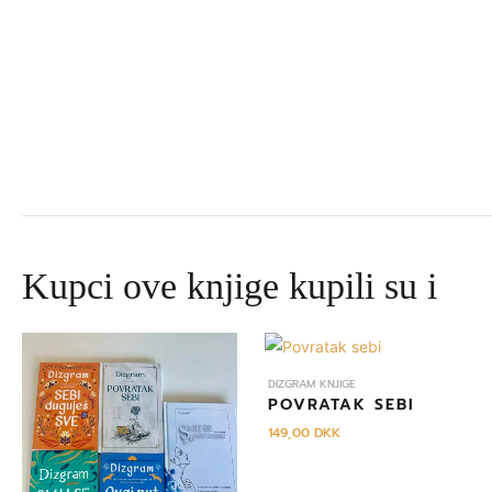
Kupci ove knjige kupili su i
Izvorna
Trenutna
cijena
cijena
bila
je:
DIZGRAM KNJIGE
je:
645,00 DKK.
POVRATAK SEBI
695,00 DKK.
149,00
DKK