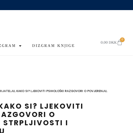
0
CART
0,00
DKK
IZGRAM
DIZGRAM KNJIGE
RIJATELJU, KAKO SI? LJEKOVITI PSIHOLOŠKI RAZGOVORI O POVJERENJU,
KAKO SI? LJEKOVITI
RAZGOVORI O
 STRPLJIVOSTI I
U