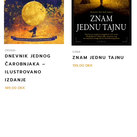
DRAMA
KRIMI
DNEVNIK JEDNOG
ZNAM JEDNU TAJNU
ČAROBNJAKA –
139,00
DKK
ILUSTROVANO
IZDANJE
149,00
DKK