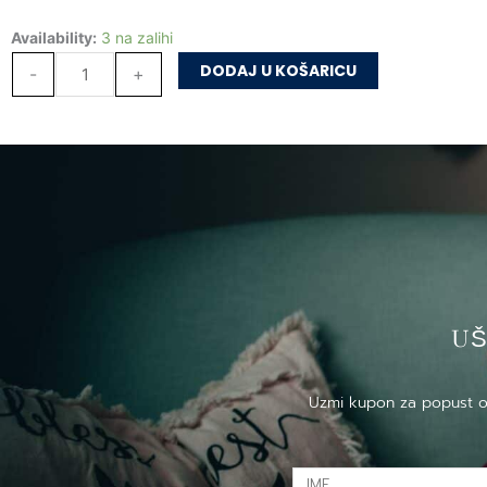
Ljekoviti
Prijatelju,
Availability:
3 na zalihi
psihološki
kako
razgovori
DODAJ U KOŠARICU
-
+
si?
o
Ljekoviti
povjerenju,
psihološki
strpljivosti
razgovori
i
o
suosjećanju
povjerenju,
količina
strpljivosti
i
suosjećanju
US
količina
Uzmi kupon za popust od 
IME