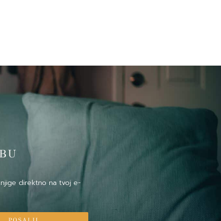
̌BU
njige direktno na tvoj e-
POSALJI