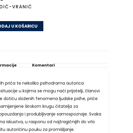
ODIĆ-VRANIĆ
DAJ U KOŠARICU
ormacije
Komentari
jivih priča te nekoliko psihodrama autorica
situacije u kojima se mogu naći prijatelji, članovi
ko se dotiču složenih fenomena ljudske psihe, priče
 namijenjene širokom krugu čitatelja za
opouzdanja i produbljivanje samospoznaje. Svaka
tna iskustva, u rasponu od najtragičnijih do vrlo
vitu autoričinu pouku za promišljanje.