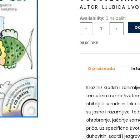
AUTOR: LJUBICA UV
Prijatelju,
Availability:
3 na zalihi
kako
DO
-
+
si?
Ljekoviti
99,00
DKK
psihološki
razgovori
o
O proizvodu
Inf
povjerenju,
strpljivosti
Kroz niz kratkih i zaniml
i
tematizira razne životne 
suosjećanju
obitelji ili suradnici. Ia
količina
su jasne i razumljive, te
ohrabrenje, jačanje sam
priča, uz specifična živo
duhovitih, sadrži i jezgro