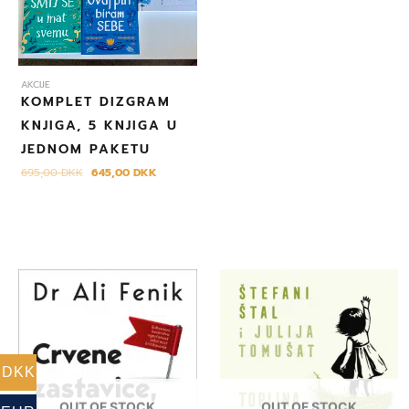
AKCIJE
KOMPLET DIZGRAM
KNJIGA, 5 KNJIGA U
JEDNOM PAKETU
695,00
DKK
645,00
DKK
DKK
OUT OF STOCK
OUT OF STOCK