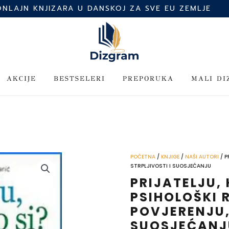
ONLAJN KNJIZARA U DANSKOJ ZA SVE EU ZEMLJE
AKCIJE
BESTSELERI
PREPORUKA
MALI D
POČETNA
/
KNJIGE
/
NAŠI AUTORI
/ P
STRPLJIVOSTI I SUOSJEĆANJU
PRIJATELJU, 
PSIHOLOŠKI 
POVJERENJU,
SUOSJEĆANJ