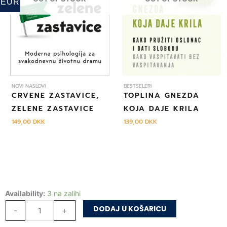
EUR
NOVI NASLOVI
BESTSELERI
CRVENE ZASTAVICE,
TOPLINA GNEZDA
ZELENE ZASTAVICE
KOJA DAJE KRILA
149,00
DKK
139,00
DKK
Prijatelju,
Availability:
3 na zalihi
kako
DODAJ U KOŠARICU
-
+
si?