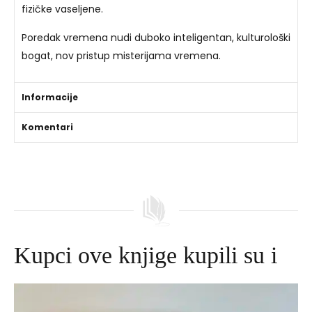
fizičke vaseljene.
Poredak vremena nudi duboko inteligentan, kulturološki
bogat, nov pristup misterijama vremena.
Informacije
Komentari
Kupci ove knjige kupili su i
Izvorna
Trenutna
cijena
cijena
bila
je: