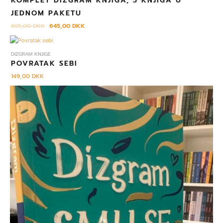
KOMPLET DIZGRAM KNJIGA, 5 KNJIGA U
JEDNOM PAKETU
695,00
DKK
645,00
DKK
DIZGRAM KNJIGE
POVRATAK SEBI
149,00
DKK