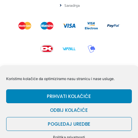
Saradnja
KONTAKT I POMOĆ
Koristimo kolačiće da optimiziramo nasu stranicu i nase usluge.
Volmersvej 11 6000 Kolding Danska
PRIHVATI KOLAČIĆE
+45 60609846
info@dizgram.com
ODBIJ KOLAČIĆE
CVR Nr. 42779997
POGLEDAJ UREDBE
© DIZGRAM – 2026
Politika privatnosti