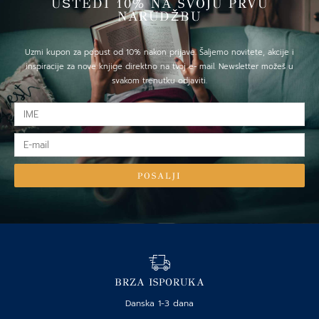
UŠTEDI 10% NA SVOJU PRVU
NARUDŽBU
Uzmi kupon za popust od 10% nakon prijave. Šaljemo novitete, akcije i
inspiracije za nove knjige direktno na tvoj e- mail. Newsletter možeš u
svakom trenutku odjaviti.
IME
E-
mail
POSALJI
BRZA ISPORUKA
Danska 1-3 dana