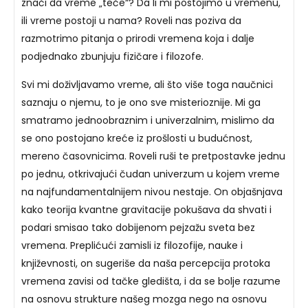
znači da vreme „teče“? Da li mi postojimo u vremenu,
ili vreme postoji u nama? Roveli nas poziva da
razmotrimo pitanja o prirodi vremena koja i dalje
podjednako zbunjuju fizičare i filozofe.
Svi mi doživljavamo vreme, ali što više toga naučnici
saznaju o njemu, to je ono sve misterioznije. Mi ga
smatramo jednoobraznim i univerzalnim, mislimo da
se ono postojano kreće iz prošlosti u budućnost,
mereno časovnicima. Roveli ruši te pretpostavke jednu
po jednu, otkrivajući čudan univerzum u kojem vreme
na najfundamentalnijem nivou nestaje. On objašnjava
kako teorija kvantne gravitacije pokušava da shvati i
podari smisao tako dobijenom pejzažu sveta bez
vremena. Preplićući zamisli iz filozofije, nauke i
književnosti, on sugeriše da naša percepcija protoka
vremena zavisi od tačke gledišta, i da se bolje razume
na osnovu strukture našeg mozga nego na osnovu