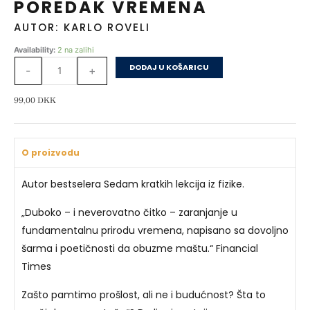
POREDAK VREMENA
AUTOR: KARLO ROVELI
Poredak
Availability:
2 na zalihi
vremena
DODAJ U KOŠARICU
-
+
količina
99,00
DKK
O proizvodu
Autor bestselera Sedam kratkih lekcija iz fizike.
„Duboko – i neverovatno čitko – zaranjanje u
fundamentalnu prirodu vremena, napisano sa dovoljno
šarma i poetičnosti da obuzme maštu.“ Financial
Times
Zašto pamtimo prošlost, ali ne i budućnost? Šta to