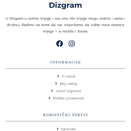
U Dizgram-u volimo knjige i sve ono što knjige mogu značiti i vama i
društvu. Radimo na tome da vas inspirišemo da vidite nove stranice
knjiga – a možda i života.
F
I
a
n
c
s
e
t
INFORMACIJE
b
a
o
g
O nama
o
r
Moj nalog
k
a
Uslovi trgovine
m
Politika privatnosti
KORISNIČKI SERVIS
Isporuka