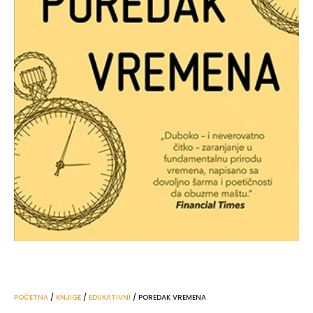
POČETNA
/
KNJIGE
/
EDUKATIVNI
/ POREDAK VREMENA