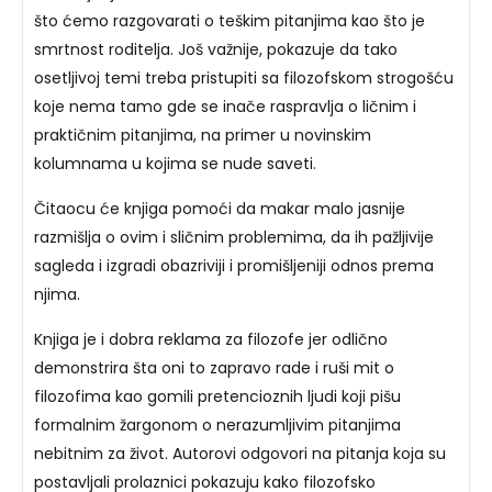
što ćemo razgovarati o teškim pitanjima kao što je
smrtnost roditelja. Još važnije, pokazuje da tako
osetljivoj temi treba pristupiti sa filozofskom strogošću
koje nema tamo gde se inače raspravlja o ličnim i
praktičnim pitanjima, na primer u novinskim
kolumnama u kojima se nude saveti.
Čitaocu će knjiga pomoći da makar malo jasnije
razmišlja o ovim i sličnim problemima, da ih pažljivije
sagleda i izgradi obazriviji i promišljeniji odnos prema
njima.
Knjiga je i dobra reklama za filozofe jer odlično
demonstrira šta oni to zapravo rade i ruši mit o
filozofima kao gomili pretencioznih ljudi koji pišu
formalnim žargonom o nerazumljivim pitanjima
nebitnim za život. Autorovi odgovori na pitanja koja su
postavljali prolaznici pokazuju kako filozofsko