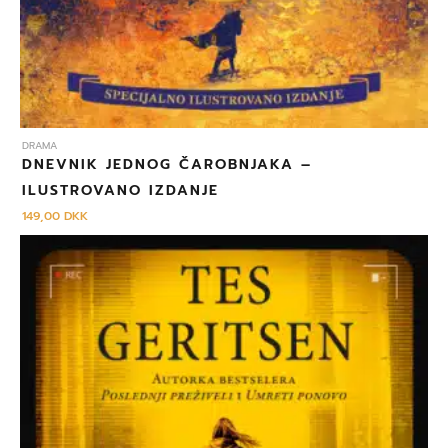
DRAMA
DNEVNIK JEDNOG ČAROBNJAKA –
ILUSTROVANO IZDANJE
149,00
DKK