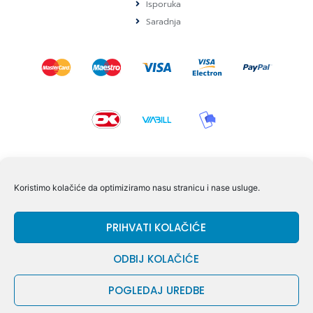
Isporuka
Saradnja
KONTAKT I POMOĆ
Koristimo kolačiće da optimiziramo nasu stranicu i nase usluge.
Volmersvej 11 6000 Kolding Danska
PRIHVATI KOLAČIĆE
+45 60609846
info@dizgram.com
ODBIJ KOLAČIĆE
CVR Nr. 42779997
POGLEDAJ UREDBE