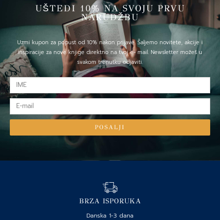
UŠTEDI 10% NA SVOJU PRVU
NARUDŽBU
Uzmi kupon za popust od 10% nakon prijave. Šaljemo novitete, akcije i
inspiracije za nove knjige direktno na tvoj e- mail. Newsletter možeš u
svakom trenutku odjaviti.
IME
E-
mail
POSALJI
BRZA ISPORUKA
Danska 1-3 dana