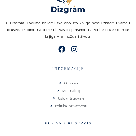
U Dizgram-u volimo knjige i sve ono što knjige mogu značiti i vama i
društvu. Radimo na tome da vas inspirišemo da vidite nove stranice
knjiga – a možda i života.
F
I
a
n
c
s
e
t
INFORMACIJE
b
a
o
g
O nama
o
r
Moj nalog
k
a
Uslovi trgovine
m
Politika privatnosti
KORISNIČKI SERVIS