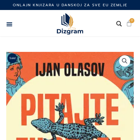
Skip
ONLAJN KNJIZARA U DANSKOJ ZA SVE EU ZEMLJE
to
content
0
Cart
Sale!