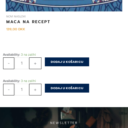
NOVI NASLOVI
MACA NA RECEPT
139,00
DKK
PITAJTE
Availability:
3 na zalihi
FILOZOFA
DODAJ U KOŠARICU
-
+
količina
PITAJTE
Availability:
3 na zalihi
FILOZOFA
DODAJ U KOŠARICU
-
+
količina
NEWSLETTER