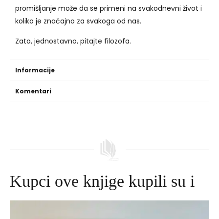
promišljanje može da se primeni na svakodnevni život i
koliko je značajno za svakoga od nas.
Zato, jednostavno, pitajte filozofa.
Informacije
Komentari
Kupci ove knjige kupili su i
Izvorna
Trenutna
cijena
cijena
bila
je: