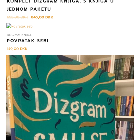
KOMPLET DIZGRAM KNJIGA, 5 KNJIGA U
JEDNOM PAKETU
695,00
DKK
645,00
DKK
DIZGRAM KNJIGE
POVRATAK SEBI
149,00
DKK