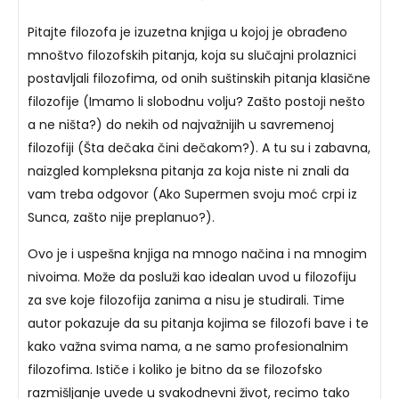
Pitajte filozofa je izuzetna knjiga u kojoj je obrađeno
mnoštvo filozofskih pitanja, koja su slučajni prolaznici
postavljali filozofima, od onih suštinskih pitanja klasične
filozofije (Imamo li slobodnu volju? Zašto postoji nešto
a ne ništa?) do nekih od najvažnijih u savremenoj
filozofiji (Šta dečaka čini dečakom?). A tu su i zabavna,
naizgled kompleksna pitanja za koja niste ni znali da
vam treba odgovor (Ako Supermen svoju moć crpi iz
Sunca, zašto nije preplanuo?).
Ovo je i uspešna knjiga na mnogo načina i na mnogim
nivoima. Može da posluži kao idealan uvod u filozofiju
za sve koje filozofija zanima a nisu je studirali. Time
autor pokazuje da su pitanja kojima se filozofi bave i te
kako važna svima nama, a ne samo profesionalnim
filozofima. Ističe i koliko je bitno da se filozofsko
razmišljanje uvede u svakodnevni život, recimo tako