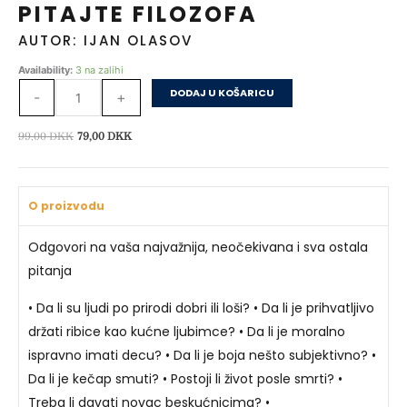
PITAJTE FILOZOFA
AUTOR: IJAN OLASOV
PITAJTE
Availability:
3 na zalihi
FILOZOFA
DODAJ U KOŠARICU
-
+
količina
Izvorna
Trenutna
99,00
DKK
79,00
DKK
cijena
cijena
bila
je:
je:
79,00 DKK.
O proizvodu
99,00 DKK.
Odgovori na vaša najvažnija, neočekivana i sva ostala
pitanja
• Da li su ljudi po prirodi dobri ili loši? • Da li je prihvatljivo
držati ribice kao kućne ljubimce? • Da li je moralno
ispravno imati decu? • Da li je boja nešto subjektivno? •
Da li je kečap smuti? • Postoji li život posle smrti? •
Treba li davati novac beskućnicima? •