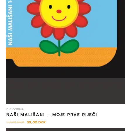
0-3 GODINA
NAŠI MALIŠANI – MOJE PRVE RIJEČI
59,00
DKK
39,00
DKK
Izvorna
Trenutna