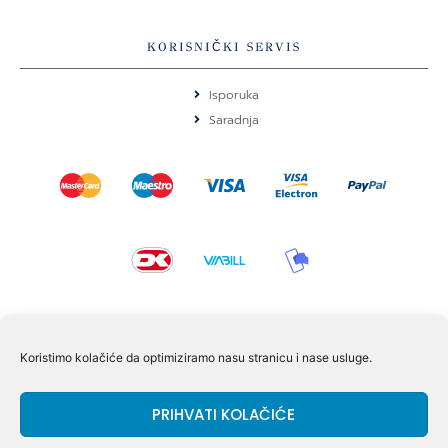
KORISNIČKI SERVIS
Isporuka
Saradnja
KONTAKT I POMOĆ
Koristimo kolačiće da optimiziramo nasu stranicu i nase usluge.
Volmersvej 11 6000 Kolding Danska
PRIHVATI KOLAČIĆE
+45 60609846
info@dizgram.com