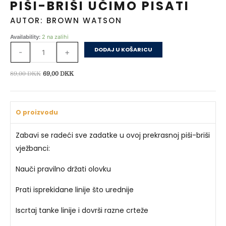
PIŠI-BRIŠI UČIMO PISATI
AUTOR: BROWN WATSON
Piši-
Availability:
2 na zalihi
briši
DODAJ U KOŠARICU
-
+
Učimo
pisati
Izvorna
Trenutna
89,00
DKK
69,00
DKK
količina
cijena
cijena
bila
je:
je:
69,00 DKK.
O proizvodu
89,00 DKK.
Zabavi se radeći sve zadatke u ovoj prekrasnoj piši-briši
vježbanci:
Nauči pravilno držati olovku
Prati isprekidane linije što urednije
Iscrtaj tanke linije i dovrši razne crteže