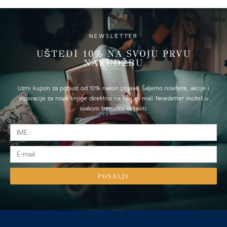
količina
NEWSLETTER
UŠTEDI 10% NA SVOJU PRVU
NARUDŽBU
Uzmi kupon za popust od 10% nakon prijave. Šaljemo novitete, akcije i
inspiracije za nove knjige direktno na tvoj e- mail. Newsletter možeš u
svakom trenutku odjaviti.
IME
E-
mail
POSALJI