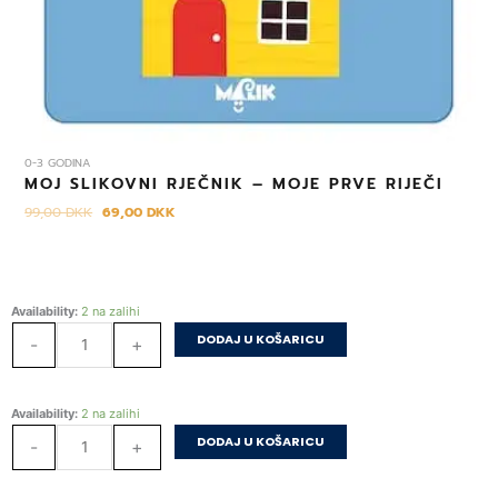
0-3 GODINA
MOJ SLIKOVNI RJEČNIK – MOJE PRVE RIJEČI
99,00
DKK
69,00
DKK
Piši-
Availability:
2 na zalihi
briši
DODAJ U KOŠARICU
-
+
Učimo
pisati
količina
Piši-
Availability:
2 na zalihi
briši
DODAJ U KOŠARICU
-
+
Učimo
pisati