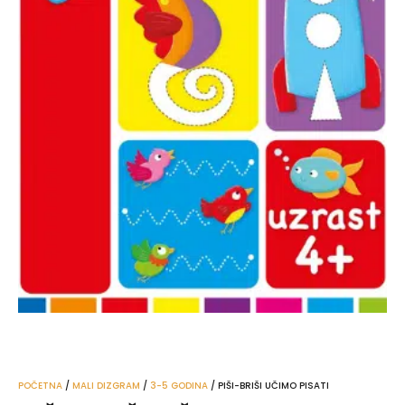
POČETNA
/
MALI DIZGRAM
/
3-5 GODINA
/ PIŠI-BRIŠI UČIMO PISATI