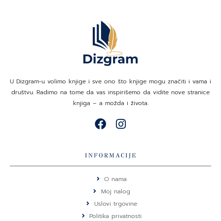
U Dizgram-u volimo knjige i sve ono što knjige mogu značiti i vama i
društvu. Radimo na tome da vas inspirišemo da vidite nove stranice
knjiga – a možda i života.
F
I
a
n
c
s
e
t
INFORMACIJE
b
a
o
g
O nama
o
r
Moj nalog
k
a
Uslovi trgovine
m
Politika privatnosti