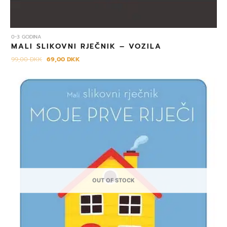
0-3 GODINA
MALI SLIKOVNI RJEČNIK – VOZILA
99,00
DKK
69,00
DKK
Izvorna
Trenutna
cijena
cijena
bila
je:
je:
69,00 DKK.
99,00 DKK.
OUT OF STOCK