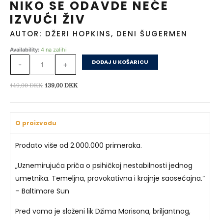
NIKO SE ODAVDE NEĆE
IZVUĆI ŽIV
AUTOR: DŽERI HOPKINS, DENI ŠUGERMEN
Niko
Availability:
4 na zalihi
se
DODAJ U KOŠARICU
-
+
odavde
neće
Izvorna
Trenutna
149,00
DKK
139,00
DKK
izvući
cijena
cijena
živ
bila
je:
količina
je:
139,00 DKK.
O proizvodu
149,00 DKK.
Prodato više od 2.000.000 primeraka.
„Uznemirujuća priča o psihičkoj nestabilnosti jednog
umetnika. Temeljna, provokativna i krajnje saosećajna.“
– Baltimore Sun
Pred vama je složeni lik Džima Morisona, briljantnog,