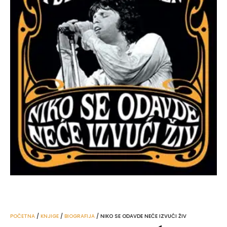
POČETNA
/
KNJIGE
/
BIOGRAFIJA
/ NIKO SE ODAVDE NEĆE IZVUĆI ŽIV