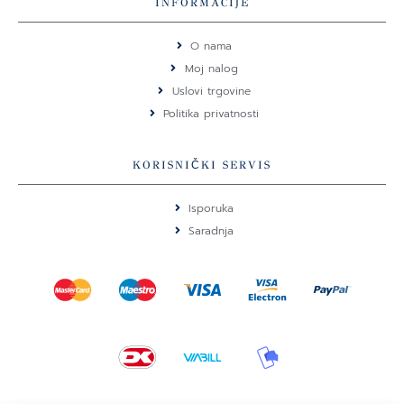
e
t
INFORMACIJE
b
a
o
g
O nama
o
r
Moj nalog
k
a
Uslovi trgovine
m
Politika privatnosti
KORISNIČKI SERVIS
Isporuka
Saradnja