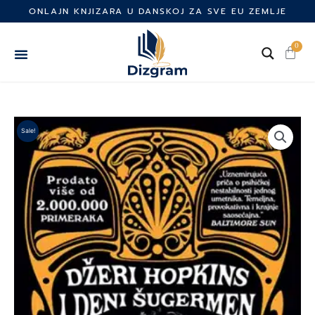
Skip
ONLAJN KNJIZARA U DANSKOJ ZA SVE EU ZEMLJE
to
content
0
Cart
Sale!