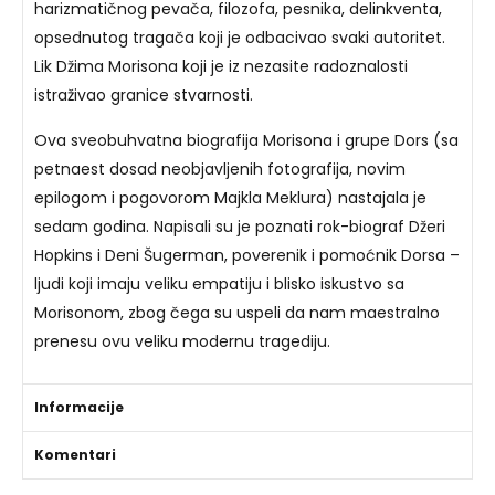
harizmatičnog pevača, filozofa, pesnika, delinkventa,
opsednutog tragača koji je odbacivao svaki autoritet.
Lik Džima Morisona koji je iz nezasite radoznalosti
istraživao granice stvarnosti.
Ova sveobuhvatna biografija Morisona i grupe Dors (sa
petnaest dosad neobjavljenih fotografija, novim
epilogom i pogovorom Majkla Meklura) nastajala je
sedam godina. Napisali su je poznati rok-biograf Džeri
Hopkins i Deni Šugerman, poverenik i pomoćnik Dorsa –
ljudi koji imaju veliku empatiju i blisko iskustvo sa
Morisonom, zbog čega su uspeli da nam maestralno
prenesu ovu veliku modernu tragediju.
Informacije
Komentari