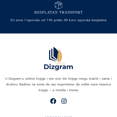
BESPLATAN TRANSPORT
EU zona 1 isporuka od 7.95 preko 99 Euro isporuka besplatna
U Dizgram-u volimo knjige i sve ono što knjige mogu značiti i vama i
društvu. Radimo na tome da vas inspirišemo da vidite nove stranice
knjiga – a možda i života.
F
I
a
n
c
s