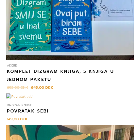
AKCIJE
KOMPLET DIZGRAM KNJIGA, 5 KNJIGA U
JEDNOM PAKETU
695,00
DKK
645,00
DKK
DIZGRAM KNJIGE
POVRATAK SEBI
149,00
DKK