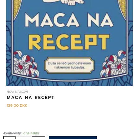
NOVI NASLOVI
MACA NA RECEPT
139,00
DKK
Najljepši
Availability:
2 na zalihi