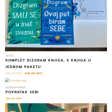
AKCIJE
KOMPLET DIZGRAM KNJIGA, 5 KNJIGA U
JEDNOM PAKETU
695,00
DKK
645,00
DKK
DIZGRAM KNJIGE
POVRATAK SEBI
149,00
DKK