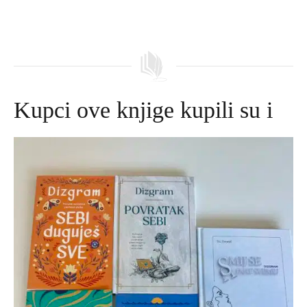
Kupci ove knjige kupili su i
Izvorna
Trenutna
cijena
cijena
bila
je:
je:
645,00 DKK.
695,00 DKK.