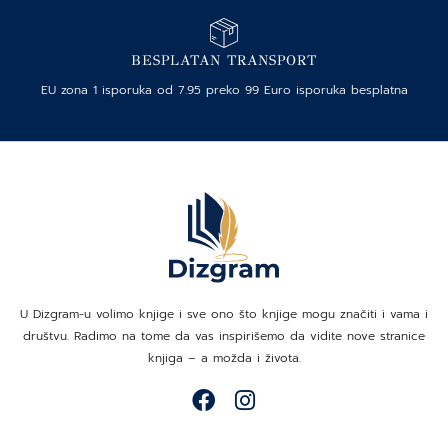
BESPLATAN TRANSPORT
EU zona 1 isporuka od 7.95 preko 99 Euro isporuka besplatna
U Dizgram-u volimo knjige i sve ono što knjige mogu značiti i vama i
društvu. Radimo na tome da vas inspirišemo da vidite nove stranice
knjiga – a možda i života.
F
I
a
n
c
s