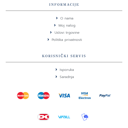
e
t
INFORMACIJE
b
a
o
g
O nama
o
r
Moj nalog
k
a
Uslovi trgovine
m
Politika privatnosti
KORISNIČKI SERVIS
Isporuka
Saradnja