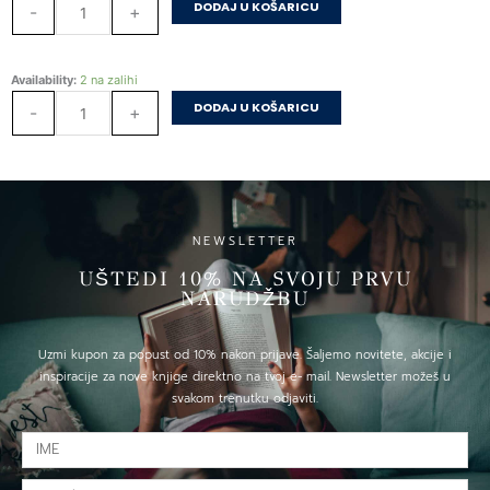
mitovi
DODAJ U KOŠARICU
-
+
i
legende
količina
Najljepši
Availability:
2 na zalihi
mitovi
DODAJ U KOŠARICU
-
+
i
legende
količina
NEWSLETTER
UŠTEDI 10% NA SVOJU PRVU
NARUDŽBU
Uzmi kupon za popust od 10% nakon prijave. Šaljemo novitete, akcije i
inspiracije za nove knjige direktno na tvoj e- mail. Newsletter možeš u
svakom trenutku odjaviti.
IME
E-