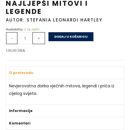
NAJLJEPŠI MITOVI I
LEGENDE
AUTOR: STEFANIA LEONARDI HARTLEY
Najljepši
Availability:
2 na zalihi
mitovi
DODAJ U KOŠARICU
-
+
i
legende
139,00
DKK
količina
O proizvodu
Nevjerovatna zbirka vječnih mitova, legendi i priča iz
cijelog svijeta.
Informacije
Komentari