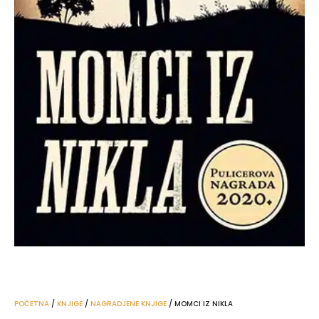
POČETNA
/
KNJIGE
/
NAGRADJENE KNJIGE
/ MOMCI IZ NIKLA