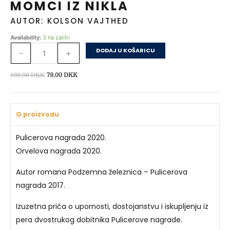
MOMCI IZ NIKLA
AUTOR: KOLSON VAJTHED
Momci
Availability:
3 na zalihi
iz
DODAJ U KOŠARICU
-
+
Nikla
količina
Izvorna
Trenutna
109,00
DKK
79,00
DKK
cijena
cijena
bila
je:
je:
79,00 DKK.
O proizvodu
109,00 DKK.
Pulicerova nagrada 2020.
Orvelova nagrada 2020.
Autor romana Podzemna železnica – Pulicerova
nagrada 2017.
Izuzetna priča o upornosti, dostojanstvu i iskupljenju iz
pera dvostrukog dobitnika Pulicerove nagrade.