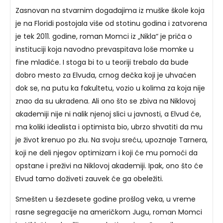
Zasnovan na stvarnim događajima iz muške škole koja
je na Floridi postojala više od stotinu godina i zatvorena
je tek 2011. godine, roman Momci iz „Nikla“ je priča o
instituciji koja navodno prevaspitava loše momke u
fine mladiće. I stoga bi to u teoriji trebalo da bude
dobro mesto za Elvuda, crnog dečka koji je uhvaćen
dok se, na putu ka fakultetu, vozio u kolima za koja nije
znao da su ukradena. Ali ono što se zbiva na Niklovoj
akademiji nije ni nalik njenoj slici u javnosti, a Elvud će,
ma koliki idealista i optimista bio, ubrzo shvatiti da mu
je život krenuo po zlu. Na svoju sreću, upoznaje Tarnera,
koji ne deli njegov optimizam i koji će mu pomoći da
opstane i preživi na Niklovoj akademiji. Ipak, ono što će
Elvud tamo doživeti zauvek će ga obeležiti.
Smešten u šezdesete godine prošlog veka, u vreme
rasne segregacije na američkom Jugu, roman Momci