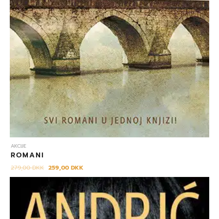
AKCIJE
ROMANI
279,00
DKK
259,00
DKK