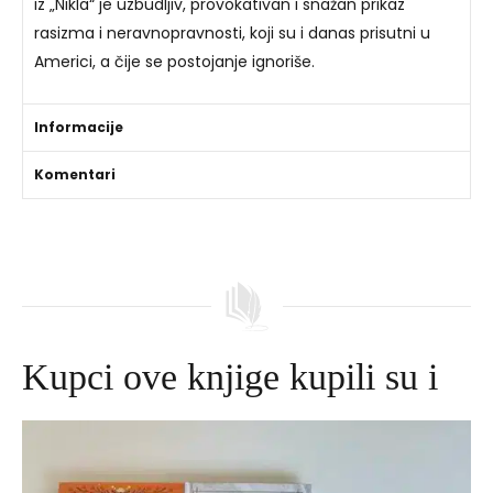
iz „Nikla“ je uzbudljiv, provokativan i snažan prikaz
rasizma i neravnopravnosti, koji su i danas prisutni u
Americi, a čije se postojanje ignoriše.
Informacije
Komentari
Kupci ove knjige kupili su i
Izvorna
Trenutna
cijena
cijena
bila
je:
je:
645,00 DKK.