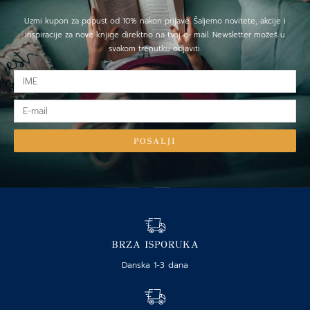
Uzmi kupon za popust od 10% nakon prijave. Šaljemo novitete, akcije i
inspiracije za nove knjige direktno na tvoj e- mail. Newsletter možeš u
svakom trenutku odjaviti.
IME
E-
mail
POSALJI
BRZA ISPORUKA
Danska 1-3 dana