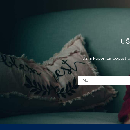
US
Uzmi kupon za popust od 
IME