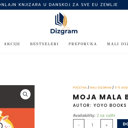
ONLAJN KNJIZARA U DANSKOJ ZA SVE EU ZEMLJE
AKCIJE
BESTSELERI
PREPORUKA
MALI D
POČETNA
/
MALI DIZGRAM
/
3-5 GOD
MOJA MALA 
AUTOR: YOYO BOOKS
Moja
Availability:
2 na zalihi
mala
DO
-
+