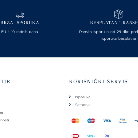
BRZA ISPORUKA
BESPLATAN TRANS
EU 4-10 radnih dana
Danska isporuka od 29 dkr. pre
isporuka besplatna
IJE
KORISNIČKI SERVIS
Isporuka
Saradnja
ne
tnosti