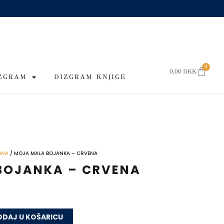
0
CART
0,00
DKK
IZGRAM
DIZGRAM KNJIGE
INA
/ MOJA MALA BOJANKA – CRVENA
BOJANKA – CRVENA
DAJ U KOŠARICU