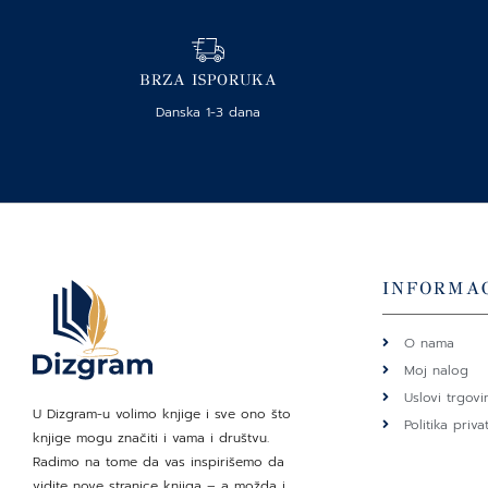
BRZA ISPORUKA
Danska 1-3 dana
INFORMAC
O nama
Moj nalog
Uslovi trgovi
U Dizgram-u volimo knjige i sve ono što
Politika priva
knjige mogu značiti i vama i društvu.
Radimo na tome da vas inspirišemo da
vidite nove stranice knjiga – a možda i