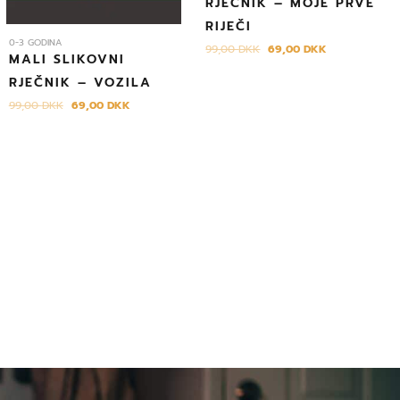
RJEČNIK – MOJE PRVE
RIJEČI
0-3 GODINA
99,00
DKK
69,00
DKK
MALI SLIKOVNI
RJEČNIK – VOZILA
99,00
DKK
69,00
DKK