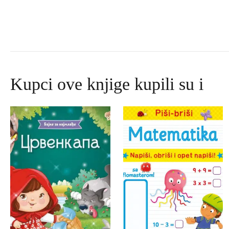
Kupci ove knjige kupili su i
Izvorna
Trenutna
cijena
cijena
bila
je:
je:
69,00 DKK.
79,00 DKK.