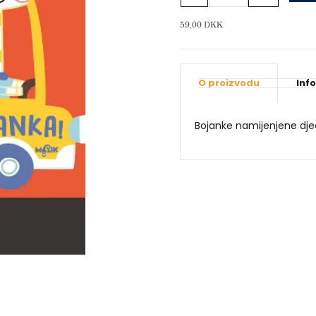
bojanka
–
59,00
DKK
Crvena
količina
O proizvodu
Inf
Bojanke namijenjene djec