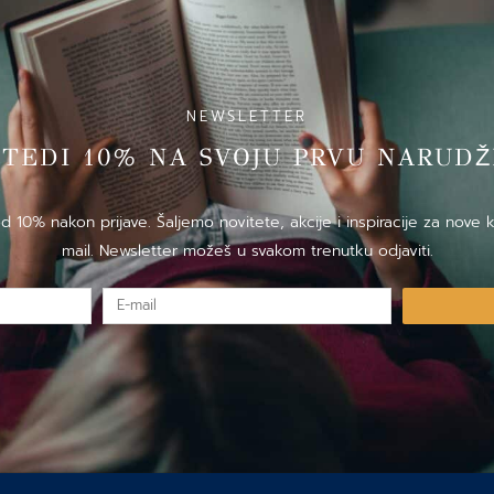
NEWSLETTER
̌TEDI 10% NA SVOJU PRVU NARUDZ
10% nakon prijave. Šaljemo novitete, akcije i inspiracije za nove k
mail. Newsletter možeš u svakom trenutku odjaviti.
E-
mail