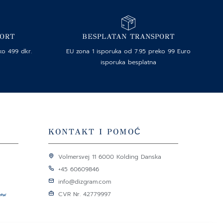
PORT
BESPLATAN TRANSPORT
ko 499 dkr.
EU zona 1 isporuka od 7.95 preko 99 Euro
isporuka besplatna
KONTAKT I POMOĆ
Volmersvej 11 6000 Kolding Danska
+45 60609846
info@dizgram.com
CVR Nr. 42779997