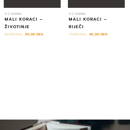
0-3 GODINA
0-3 GODINA
MALI KORACI –
MALI KORACI –
ŽIVOTINJE
RIJEČI
89,00
DKK
59,00
DKK
79,00
DKK
49,00
DKK