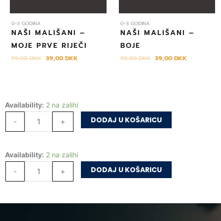
0-3 GODINA
0-3 GODINA
NAŠI MALIŠANI –
NAŠI MALIŠANI –
MOJE PRVE RIJEČI
BOJE
59,00
DKK
39,00
DKK
59,00
DKK
39,00
DKK
Moja
Availability:
2 na zalihi
mala
DODAJ U KOŠARICU
-
+
bojanka
–
Moja
Availability:
2 na zalihi
Crvena
mala
količina
DODAJ U KOŠARICU
-
+
bojanka
–
Crvena
količina