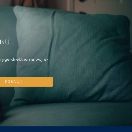
̌BU
njige direktno na tvoj e-
POSALJI