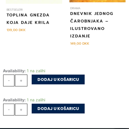
DRAMA
BESTSELERI
DNEVNIK JEDNOG
TOPLINA GNEZDA
ČAROBNJAKA –
KOJA DAJE KRILA
ILUSTROVANO
139,00
DKK
IZDANJE
149,00
DKK
Lovac
Availability:
1 na zalihi
na
DODAJ U KOŠARICU
-
+
zmajeve
količina
Lovac
Availability:
1 na zalihi
na
DODAJ U KOŠARICU
-
+
zmajeve
količina