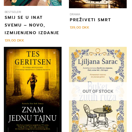
BESTSELERI
DRAMA
SMIJ SE U INAT
PREŽIVETI SMRT
SVEMU – NOVO,
139,00
DKK
IZMIJENJENO IZDANJE
139,00
DKK
OUT OF STOCK