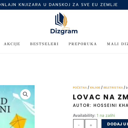
ONLAJN KNJIZARA U DANSKOJ ZA SVE EU ZEMLJE
AKCIJE
BESTSELERI
PREPORUKA
MALI D
POČETNA
/
KNJIGE
/
BELETRISTIKA
/ 
LOVAC NA Z
AUTOR: HOSSEINI KH
Lovac
Availability:
1 na zalihi
na
DODAJ U 
-
+