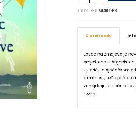
zmajeve
količina
Izvorna
Trenutna
119,00
DKK
89,00
DKK
cijena
cijena
bila
je:
je:
89,00 DKK
O proizvodu
Inf
119,00 DKK.
Lovac na zmajeve je nevj
smještena u Afganistan 
uz priču o dječačkom prij
okrutnost, teče priča o
zemlji koju je načela sov
režim.