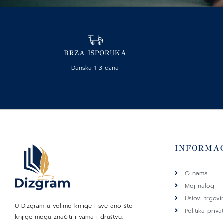
BRZA ISPORUKA
Danska 1-3 dana
INFORMAC
O nama
Moj nalog
Uslovi trgovi
U Dizgram-u volimo knjige i sve ono što
Politika priva
knjige mogu značiti i vama i društvu.