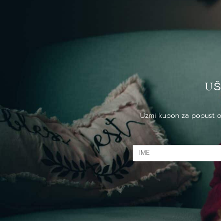
US
Uzmi kupon za popust od 
IME