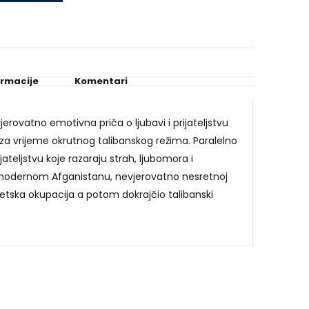
.
ormacije
Komentari
erovatno emotivna priča o ljubavi i prijateljstvu
za vrijeme okrutnog talibanskog režima. Paralelno
ateljstvu koje razaraju strah, ljubomora i
 modernom Afganistanu, nevjerovatno nesretnoj
jetska okupacija a potom dokrajčio talibanski