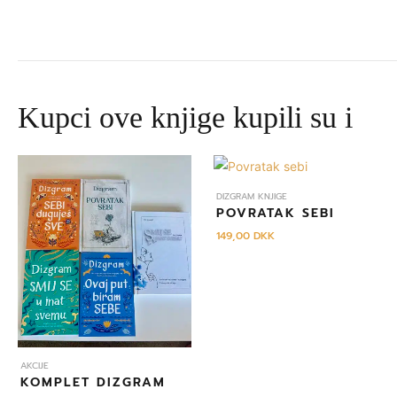
Kupci ove knjige kupili su i
Izvorna
Trenutna
cijena
cijena
bila
je:
DIZGRAM KNJIGE
je:
645,00 DKK.
POVRATAK SEBI
695,00 DKK.
149,00
DKK
AKCIJE
KOMPLET DIZGRAM