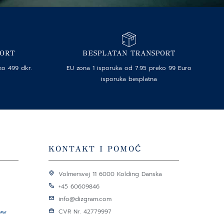
PORT
BESPLATAN TRANSPORT
ko 499 dkr.
EU zona 1 isporuka od 7.95 preko 99 Euro
isporuka besplatna
KONTAKT I POMOĆ
Volmersvej 11 6000 Kolding Danska
+45 60609846
info@dizgram.com
CVR Nr. 42779997