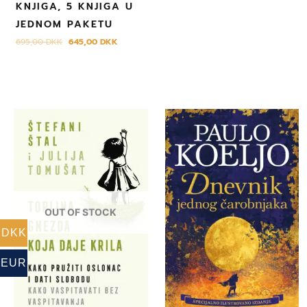
KNJIGA, 5 KNJIGA U
JEDNOM PAKETU
695,00
DKK
645,00
DKK
OUT OF STOCK
DKK
EUR