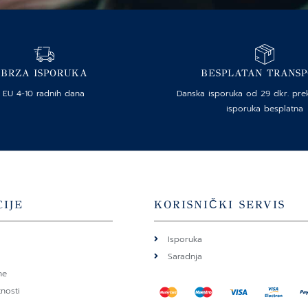
BRZA ISPORUKA
BESPLATAN TRANS
EU 4-10 radnih dana
Danska isporuka od 29 dkr. pre
isporuka besplatna
IJE
KORISNIČKI SERVIS
Isporuka
Saradnja
ne
tnosti