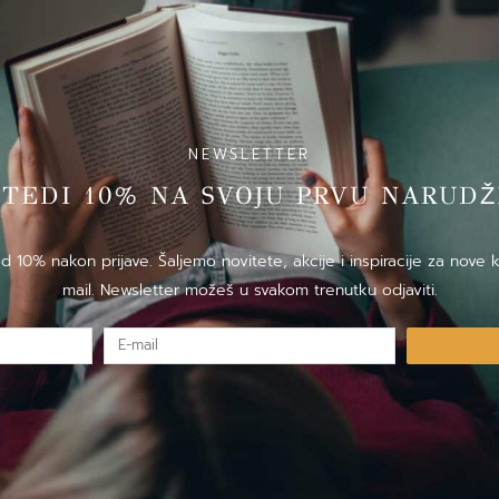
NEWSLETTER
̌TEDI 10% NA SVOJU PRVU NARUDZ
10% nakon prijave. Šaljemo novitete, akcije i inspiracije za nove k
mail. Newsletter možeš u svakom trenutku odjaviti.
E-
mail