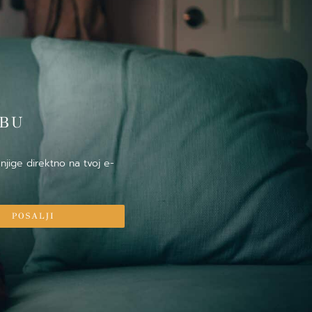
̌BU
njige direktno na tvoj e-
POSALJI