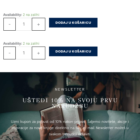
Lice
Availability:
2 na zalihi
i
DODAJ U KOŠARICU
-
+
naličje:
Memoari
količina
Lice
Availability:
2 na zalihi
i
DODAJ U KOŠARICU
-
+
naličje:
Memoari
količina
NEWSLETTER
UŠTEDI 10% NA SVOJU PRVU
NARUDŽBU
Uzmi kupon za popust od 10% nakon prijave. Šaljemo novitete, akcije i
inspiracije za nove knjige direktno na tvoj e- mail. Newsletter možeš u
svakom trenutku odjaviti.