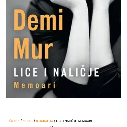
POČETNA
/
KNJIGE
/
BIOGRAFIJA
/ LICE I NALIČJE: MEMOARI