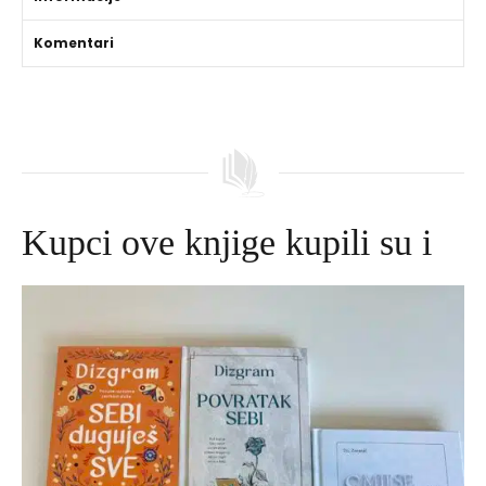
Komentari
Kupci ove knjige kupili su i
Izvorna
Trenutna
cijena
cijena
bila
je:
je:
645,00 DKK.
695,00 DKK.