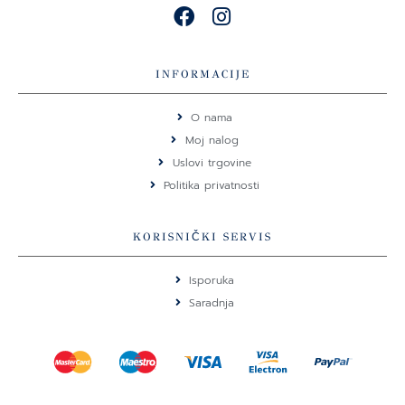
F
I
a
n
c
s
e
t
INFORMACIJE
b
a
o
g
O nama
o
r
Moj nalog
k
a
Uslovi trgovine
m
Politika privatnosti
KORISNIČKI SERVIS
Isporuka
Saradnja