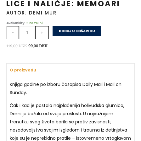
LICE I NALIČJE: MEMOARI
AUTOR: DEMI MUR
Lice
Availability:
2 na zalihi
i
DODAJ U KOŠARICU
-
+
naličje:
Memoari
Izvorna
Trenutna
119,00
DKK
99,00
DKK
količina
cijena
cijena
bila
je:
je:
99,00 DKK.
O proizvodu
119,00 DKK.
Knjiga godine po izboru časopisa Daily Mail i Mail on
Sunday.
Čak i kad je postala najplaćenija holivudska glumica,
Demi je bežala od svoje prošlosti. U najvažnijem
trenutku svog života borila se protiv zavisnosti,
nezadovoljstva svojim izgledom i trauma iz detinjstva
koje su je neprekidno pratile – istovremeno vrtoglavom