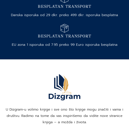
BESPLATAN TRANSPORT
Danska isporuka od 29 dkr. preko 499 dkr. isporuka besplatna
BESPLATAN TRANSPORT
EU zona 1 isporuka od 7.95 preko 99 Euro isporuka besplatna
U Dizgram-u volimo knjige i sve ono što knjige mogu značiti i vama i
društvu. Radimo na tome da vas inspirišemo da vidite nove stranice
knjiga – a možda i života.