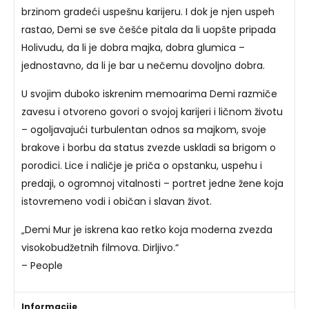
brzinom gradeći uspešnu karijeru. I dok je njen uspeh
rastao, Demi se sve češće pitala da li uopšte pripada
Holivudu, da li je dobra majka, dobra glumica –
jednostavno, da li je bar u nečemu dovoljno dobra.
U svojim duboko iskrenim memoarima Demi razmiče
zavesu i otvoreno govori o svojoj karijeri i ličnom životu
– ogoljavajući turbulentan odnos sa majkom, svoje
brakove i borbu da status zvezde uskladi sa brigom o
porodici. Lice i naličje je priča o opstanku, uspehu i
predaji, o ogromnoj vitalnosti – portret jedne žene koja
istovremeno vodi i običan i slavan život.
„Demi Mur je iskrena kao retko koja moderna zvezda
visokobudžetnih filmova. Dirljivo.“
– People
Informacije