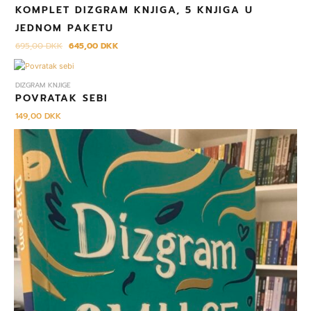
KOMPLET DIZGRAM KNJIGA, 5 KNJIGA U
JEDNOM PAKETU
695,00
DKK
645,00
DKK
DIZGRAM KNJIGE
POVRATAK SEBI
149,00
DKK