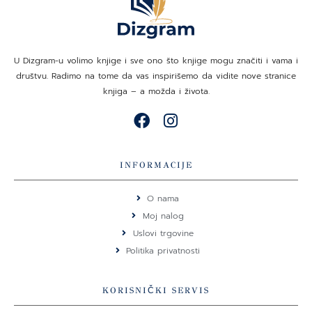
U Dizgram-u volimo knjige i sve ono što knjige mogu značiti i vama i
društvu. Radimo na tome da vas inspirišemo da vidite nove stranice
knjiga – a možda i života.
F
I
a
n
c
s
e
t
INFORMACIJE
b
a
o
g
O nama
o
r
Moj nalog
k
a
Uslovi trgovine
m
Politika privatnosti
KORISNIČKI SERVIS