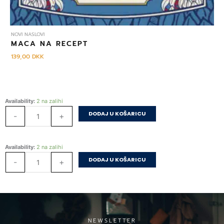
NOVI NASLOVI
MACA NA RECEPT
139,00
DKK
Laku
Availability:
2 na zalihi
noć,
DODAJ U KOŠARICU
-
+
Punpune
1
količina
Laku
Availability:
2 na zalihi
noć,
DODAJ U KOŠARICU
-
+
Punpune
1
količina
NEWSLETTER