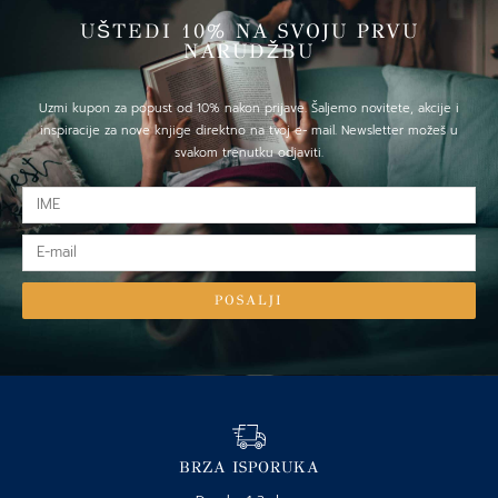
UŠTEDI 10% NA SVOJU PRVU
NARUDŽBU
Uzmi kupon za popust od 10% nakon prijave. Šaljemo novitete, akcije i
inspiracije za nove knjige direktno na tvoj e- mail. Newsletter možeš u
svakom trenutku odjaviti.
IME
E-
mail
POSALJI
BRZA ISPORUKA