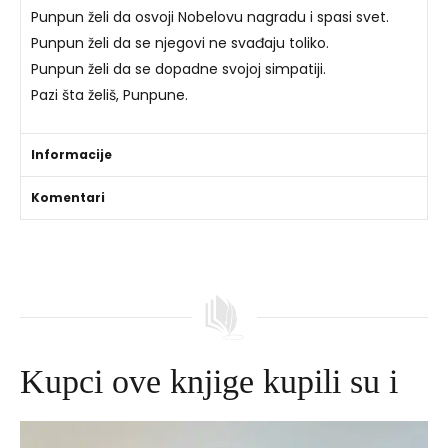
Punpun želi da osvoji Nobelovu nagradu i spasi svet.
Punpun želi da se njegovi ne svađaju toliko.
Punpun želi da se dopadne svojoj simpatiji.
Pazi šta želiš, Punpune.
Informacije
Komentari
Kupci ove knjige kupili su i
Izvorna
Trenutna
cijena
cijena