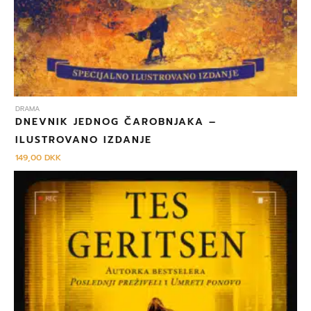
DRAMA
DNEVNIK JEDNOG ČAROBNJAKA –
ILUSTROVANO IZDANJE
149,00
DKK