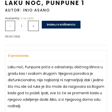
LAKU NOĆ, PUNPUNE 1
AUTOR: INIO ASANO
Laku
Availability:
2 na zalihi
noć,
DODAJ U KOŠARICU
-
+
Punpune
1
99,00
DKK
količina
O proizvodu
Laku noć, Punpune priča o odrastanju običnog klinca u
gradu kao i svakom drugom. Njegova porodica je
disfunkcionalna, nije najbistriji ni najmarljiviji đak i jedino
što mu ide od ruke je što može da razgovara sa Bogom
kada god to poželi. Ipak, sve to će se promeniti kada u
njegovo odeljenje dođe Aiko, a iz njegovog doma odu
roditelji.