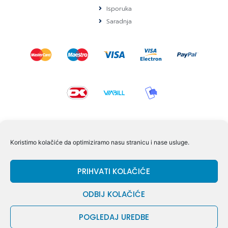
Isporuka
Saradnja
KONTAKT I POMOĆ
Koristimo kolačiće da optimiziramo nasu stranicu i nase usluge.
Volmersvej 11 6000 Kolding Danska
PRIHVATI KOLAČIĆE
+45 60609846
info@dizgram.com
ODBIJ KOLAČIĆE
CVR Nr. 42779997
POGLEDAJ UREDBE