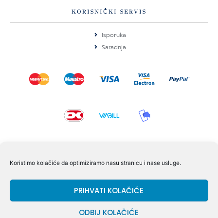
KORISNIČKI SERVIS
Isporuka
Saradnja
KONTAKT I POMOĆ
Koristimo kolačiće da optimiziramo nasu stranicu i nase usluge.
Volmersvej 11 6000 Kolding Danska
PRIHVATI KOLAČIĆE
+45 60609846
info@dizgram.com
ODBIJ KOLAČIĆE
CVR Nr. 42779997