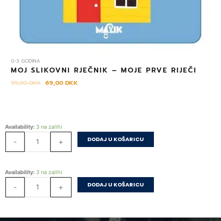
0-3 GODINA
MOJ SLIKOVNI RJEČNIK – MOJE PRVE RIJEČI
99,00
DKK
69,00
DKK
Kućicu
Availability:
3 na zalihi
treba
DODAJ U KOŠARICU
-
+
dijeliti
količina
Kućicu
Availability:
3 na zalihi
treba
DODAJ U KOŠARICU
-
+
dijeliti
količina