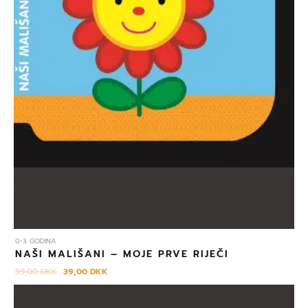
0-3 GODINA
NAŠI MALIŠANI – MOJE PRVE RIJEČI
59,00
DKK
39,00
DKK
Izvorna
Trenutna
cijena
cijena