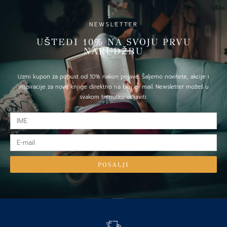
NEWSLETTER
UŠTEDI 10% NA SVOJU PRVU
NARUDŽBU
Uzmi kupon za popust od 10% nakon prijave. Šaljemo novitete, akcije i
inspiracije za nove knjige direktno na tvoj e- mail. Newsletter možeš u
svakom trenutku odjaviti.
IME
E-
mail
POSALJI