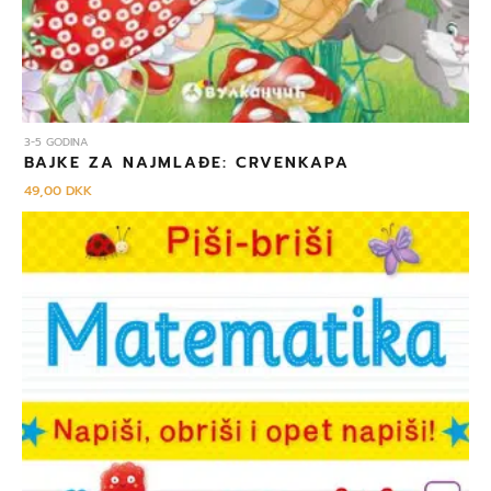
3-5 GODINA
BAJKE ZA NAJMLAĐE: CRVENKAPA
49,00
DKK
Izvorna
Trenutna
cijena
cijena
bila
je:
je:
69,00 DKK.
79,00 DKK.