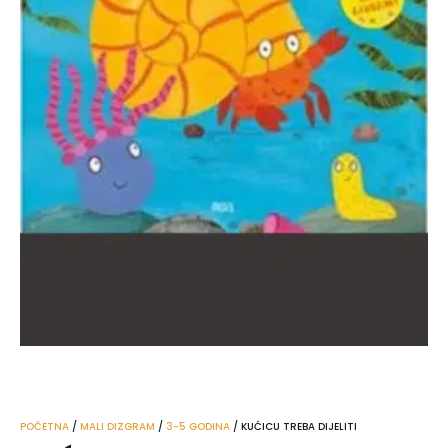
POČETNA
/
MALI DIZGRAM
/
3-5 GODINA
/ KUĆICU TREBA DIJELITI