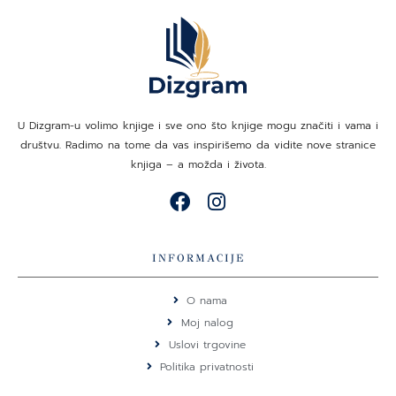
U Dizgram-u volimo knjige i sve ono što knjige mogu značiti i vama i
društvu. Radimo na tome da vas inspirišemo da vidite nove stranice
knjiga – a možda i života.
F
I
a
n
c
s
e
t
INFORMACIJE
b
a
o
g
O nama
o
r
Moj nalog
k
a
Uslovi trgovine
m
Politika privatnosti