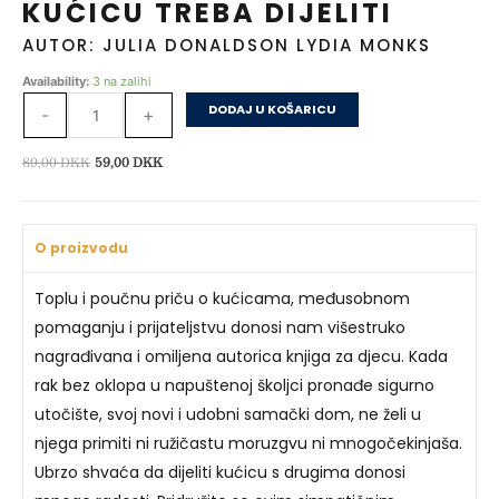
KUĆICU TREBA DIJELITI
AUTOR: JULIA DONALDSON LYDIA MONKS
Kućicu
Availability:
3 na zalihi
treba
DODAJ U KOŠARICU
-
+
dijeliti
količina
Izvorna
Trenutna
89,00
DKK
59,00
DKK
cijena
cijena
bila
je:
je:
59,00 DKK.
O proizvodu
89,00 DKK.
Toplu i poučnu priču o kućicama, međusobnom
pomaganju i prijateljstvu donosi nam višestruko
nagrađivana i omiljena autorica knjiga za djecu. Kada
rak bez oklopa u napuštenoj školjci pronađe sigurno
utočište, svoj novi i udobni samački dom, ne želi u
njega primiti ni ružičastu moruzgvu ni mnogočekinjaša.
Ubrzo shvaća da dijeliti kućicu s drugima donosi