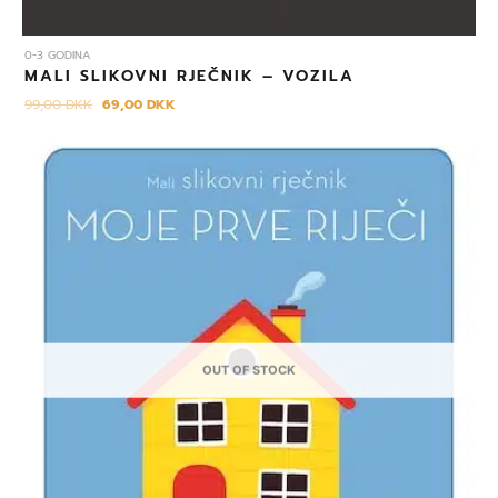
0-3 GODINA
MALI SLIKOVNI RJEČNIK – VOZILA
99,00
DKK
69,00
DKK
Izvorna
Trenutna
cijena
cijena
bila
je:
je:
69,00 DKK.
99,00 DKK.
OUT OF STOCK