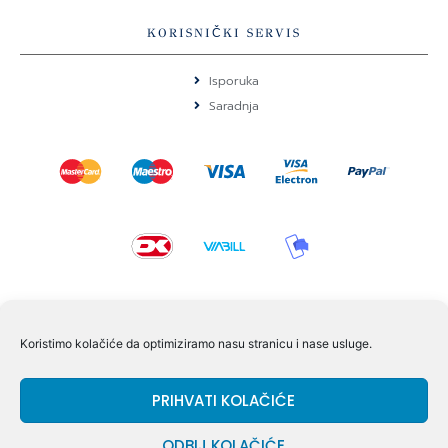
KORISNIČKI SERVIS
Isporuka
Saradnja
KONTAKT I POMOĆ
Koristimo kolačiće da optimiziramo nasu stranicu i nase usluge.
Volmersvej 11 6000 Kolding Danska
PRIHVATI KOLAČIĆE
+45 60609846
info@dizgram.com
ODBIJ KOLAČIĆE