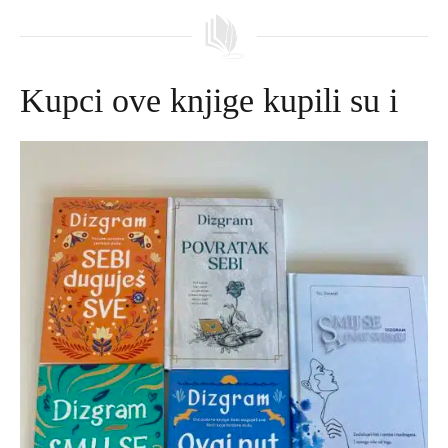
Kupci ove knjige kupili su i
Izvorna
Trenutna
cijena
cijena
bila
je:
je:
645,00 DKK.
695,00 DKK.