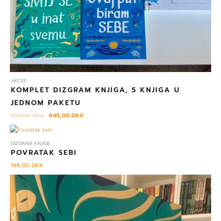
AKCIJE
KOMPLET DIZGRAM KNJIGA, 5 KNJIGA U
JEDNOM PAKETU
695,00
DKK
645,00
DKK
DIZGRAM KNJIGE
POVRATAK SEBI
149,00
DKK