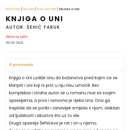
POČETNA
/
KNJIGE
/
NAŠI AUTORI
/ KNJIGA O UNI
KNJIGA O UNI
AUTOR: ŠEHIĆ FARUK
Nema na zalihi
99,00
DKK
O proizvodu
Knjiga o Uni uzdiže Unu do božanstva pred kojim će se
klanjati i oni koji ni prst u nju nisu umočili. Bez
kompleksa i straha autor se u romanu nosi sa svojim
opsesijama, a prva i osnovna je rijeka Una. Ona ga
inspiriše da se poribi i zanavijek smiješa s njom, olakšan
od ljudskosti i iskustva što uz to ide.
Druga opsesija Šehićeva je rat i on u njemu.