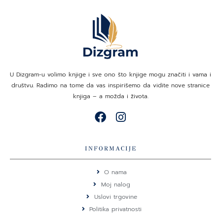
U Dizgram-u volimo knjige i sve ono što knjige mogu značiti i vama i
društvu. Radimo na tome da vas inspirišemo da vidite nove stranice
knjiga – a možda i života.
F
I
a
n
c
s
e
t
INFORMACIJE
b
a
o
g
O nama
o
r
Moj nalog
k
a
Uslovi trgovine
m
Politika privatnosti