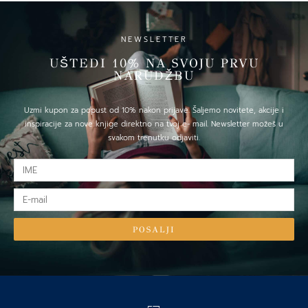
NEWSLETTER
UŠTEDI 10% NA SVOJU PRVU
NARUDŽBU
Uzmi kupon za popust od 10% nakon prijave. Šaljemo novitete, akcije i
inspiracije za nove knjige direktno na tvoj e- mail. Newsletter možeš u
svakom trenutku odjaviti.
IME
E-
mail
POSALJI