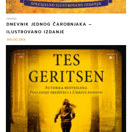
DRAMA
DNEVNIK JEDNOG ČAROBNJAKA –
ILUSTROVANO IZDANJE
149,00
DKK