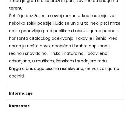
Treća je grad što se prazni i puni, zavisno od snaga na
terenu.
Šehić je bez žaljenja u svoj roman utkao materijal za
nekoliko zbirki poezije i ludo se unio u to. Neki pisci mrze
da se ponavljaju pred publikom i ubiru sigurne poene s
horizonta čitalačkog očekivanja. Takav je i Šehić. Pred
nama je nešto novo, neobično i hrabro napisano: i
realno i snoviđajno, i lirsko i naturalno, i doživljeno i
odsanjano, u muškom, ženskom i srednjem rodu…
Knjiga o Uni, dugo pisana i iščekivana, će vas zasigurno
opčiniti.
Informacije
Komentari