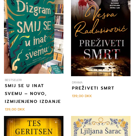
BESTSELERI
DRAMA
SMIJ SE U INAT
PREŽIVETI SMRT
SVEMU – NOVO,
139,00
DKK
IZMIJENJENO IZDANJE
139,00
DKK