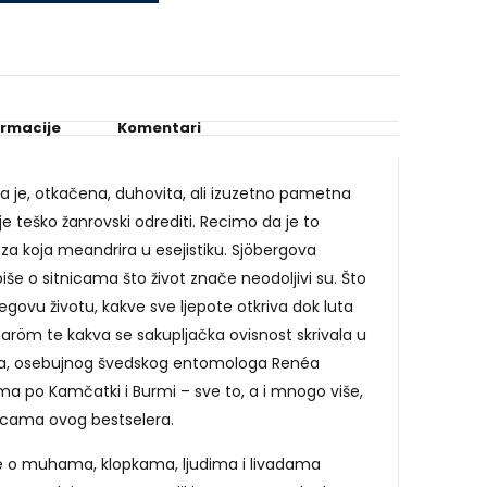
ormacije
Komentari
 je, otkačena, duhovita, ali izuzetno pametna
 je teško žanrovski odrediti. Recimo da je to
a koja meandrira u esejistiku. Sjöbergova
iše o sitnicama što život znače neodoljivi su. Što
egovu životu, kakve sve ljepote otkriva dok luta
öm te kakva se sakupljačka ovisnost skrivala u
ka, osebujnog švedskog entomologa Renéa
ma po Kamčatki i Burmi – sve to, a i mnogo više,
anicama ovog bestselera.
iše o muhama, klopkama, ljudima i livadama