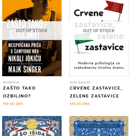
OUT OF STOCK
OUT OF STOCK
BIOGRAFIJA
NOVI NASLOVI
ZAŠTO TAKO
CRVENE ZASTAVICE,
OZBILJNO?
ZELENE ZASTAVICE
159,00
DKK
149,00
DKK
Izvorna
Trenutna
cijena
cijena
bila
je:
je:
19,90 DKK.