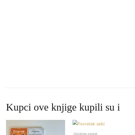
Kupci ove knjige kupili su i
Izvorna
Trenutna
cijena
cijena
bila
je:
DIZGRAM KNJIGE