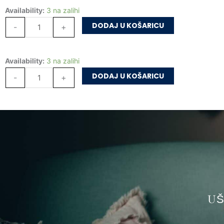
Klopka
Availability:
3 na zalihi
za
DODAJ U KOŠARICU
-
+
muhe
količina
Klopka
Availability:
3 na zalihi
za
DODAJ U KOŠARICU
-
+
muhe
količina
US