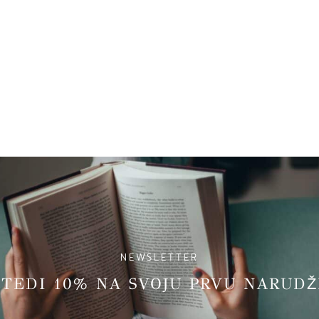
NEWSLETTER
̌TEDI 10% NA SVOJU PRVU NARUDZ