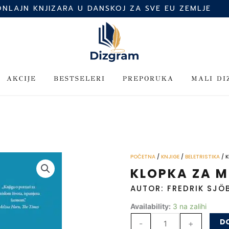
ONLAJN KNJIZARA U DANSKOJ ZA SVE EU ZEMLJE
AKCIJE
BESTSELERI
PREPORUKA
MALI D
POČETNA
/
KNJIGE
/
BELETRISTIKA
/ 
KLOPKA ZA 
AUTOR: FREDRIK SJÖ
Klopka
Availability:
3 na zalihi
za
DO
-
+