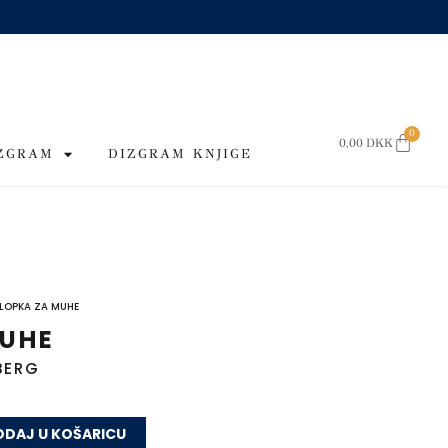
0
CART
0,00
DKK
IZGRAM
DIZGRAM KNJIGE
KLOPKA ZA MUHE
MUHE
BERG
DAJ U KOŠARICU