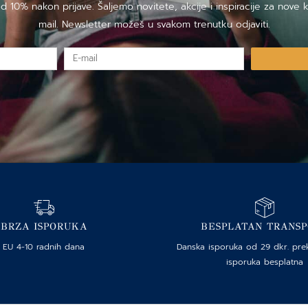
10% nakon prijave. Šaljemo novitete, akcije i inspiracije za nove k
mail. Newsletter možeš u svakom trenutku odjaviti.
E-
mail
BRZA ISPORUKA
BESPLATAN TRANS
EU 4-10 radnih dana
Danska isporuka od 29 dkr. pre
isporuka besplatna