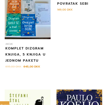
je:
645,00 DKK.
POVRATAK SEBI
695,00 DKK.
149,00
DKK
AKCIJE
KOMPLET DIZGRAM
KNJIGA, 5 KNJIGA U
JEDNOM PAKETU
695,00
DKK
645,00
DKK