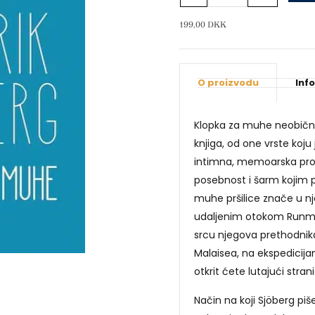
muhe
količina
199,00
DKK
O proizvodu
Inf
Klopka za muhe neobična
knjiga, od one vrste koju
intimna, memoarska proz
posebnost i šarm kojim p
muhe pršilice znače u nj
udaljenim otokom Runmar
srcu njegova prethodni
Malaisea, na ekspedicija
otkrit ćete lutajući str
Način na koji Sjöberg p