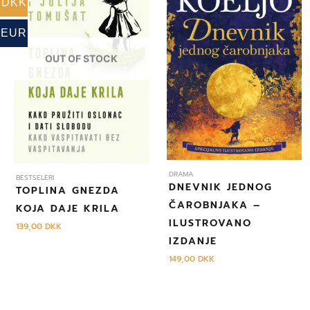
DKK
EUR
OUT OF STOCK
DRAMA
BESTSELERI
DNEVNIK JEDNOG
TOPLINA GNEZDA
ČAROBNJAKA –
KOJA DAJE KRILA
ILUSTROVANO
139,00
DKK
IZDANJE
149,00
DKK