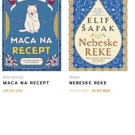
159,00 DKK.
NOVI NASLOVI
DRAMA
MACA NA RECEPT
NEBESKE REKE
139,00
DKK
159,00
DKK
19,90
DKK