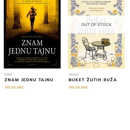
OUT OF STOCK
KRIMI
DRAMA
ZNAM JEDNU TAJNU
BUKET ŽUTIH RUŽA
139,00
DKK
139,00
DKK