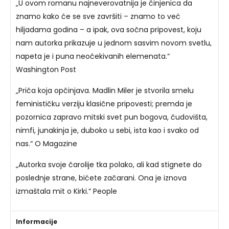
„U ovom romanu najneverovatnija je činjenica da
znamo kako će se sve završiti – znamo to već
hiljadama godina – a ipak, ova sočna pripovest, koju
nam autorka prikazuje u jednom sasvim novom svetlu,
napeta je i puna neočekivanih elemenata.“
Washington Post
„Priča koja opčinjava. Madlin Miler je stvorila smelu
feminističku verziju klasične pripovesti; premda je
pozornica zapravo mitski svet pun bogova, čudovišta,
nimfi, junakinja je, duboko u sebi, ista kao i svako od
nas.“ O Magazine
„Autorka svoje čarolije tka polako, ali kad stignete do
poslednje strane, bićete začarani. Ona je iznova
izmaštala mit o Kirki.“ People
Informacije