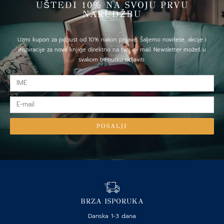
UŠTEDI 10% NA SVOJU PRVU
NARUDŽBU
Uzmi kupon za popust od 10% nakon prijave. Šaljemo novitete, akcije i
inspiracije za nove knjige direktno na tvoj e- mail. Newsletter možeš u
svakom trenutku odjaviti.
IME
E-
mail
POSALJI
BRZA ISPORUKA
Danska 1-3 dana