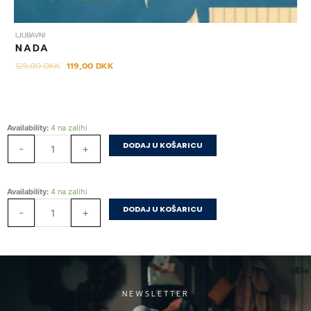
LJUBAVNI
NADA
129,00
DKK
119,00
DKK
Kirka
Availability:
4 na zalihi
količina
DODAJ U KOŠARICU
-
+
Kirka
Availability:
4 na zalihi
količina
DODAJ U KOŠARICU
-
+
NEWSLETTER