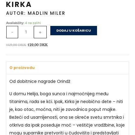
KIRKA
AUTOR: MADLIN MILER
Kirka
Availability:
4 na zalihi
količina
DODAJ U KOŠARICU
-
+
Izvorna
Trenutna
149,00
DKK
129,00
DKK
cijena
cijena
bila
je:
je:
129,00 DKK.
O proizvodu
149,00 DKK.
Od dobitnice nagrade Orindž
U domu Helija, boga sunca i najmoćnijeg među
titanima, rađa se kći. Ipak, Kirka je neobično dete – niti
je, kao otac, moćna, niti je zavodnica poput majke.
Bežeći od usamljenosti, ona se okreće svetu smrtnika i
otkriva da ipak poseduje moć – veštičje vradžbine, koje
mogu suparnike pretvoriti u čudovišta i predstavljati