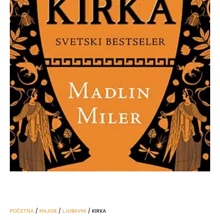
POČETNA
/
KNJIGE
/
LJUBAVNI
/ KIRKA