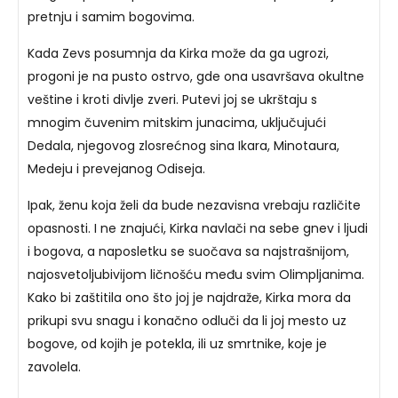
pretnju i samim bogovima.
Kada Zevs posumnja da Kirka može da ga ugrozi,
progoni je na pusto ostrvo, gde ona usavršava okultne
veštine i kroti divlje zveri. Putevi joj se ukrštaju s
mnogim čuvenim mitskim junacima, uključujući
Dedala, njegovog zlosrećnog sina Ikara, Minotaura,
Medeju i prevejanog Odiseja.
Ipak, ženu koja želi da bude nezavisna vrebaju različite
opasnosti. I ne znajući, Kirka navlači na sebe gnev i ljudi
i bogova, a naposletku se suočava sa najstrašnijom,
najosvetoljubivijom ličnošću među svim Olimpljanima.
Kako bi zaštitila ono što joj je najdraže, Kirka mora da
prikupi svu snagu i konačno odluči da li joj mesto uz
bogove, od kojih je potekla, ili uz smrtnike, koje je
zavolela.