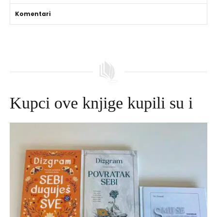
Komentari
Kupci ove knjige kupili su i
Izvorna
Trenutna
cijena
cijena
bila
je:
je:
645,00 DKK.
695,00 DKK.