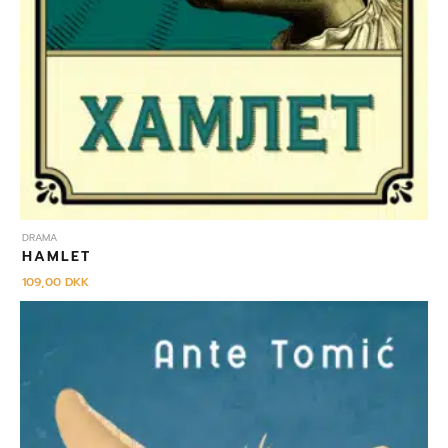
DRAMA
HAMLET
109,00
DKK
Izvorna
Trenutna
cijena
cijena
bila
je:
je:
119,00 DKK.
129,00 DKK.