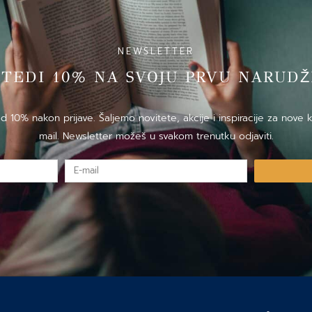
NEWSLETTER
̌TEDI 10% NA SVOJU PRVU NARUDZ
10% nakon prijave. Šaljemo novitete, akcije i inspiracije za nove k
mail. Newsletter možeš u svakom trenutku odjaviti.
E-
mail