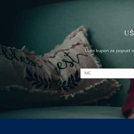
US
Uzmi kupon za popust od 
IME