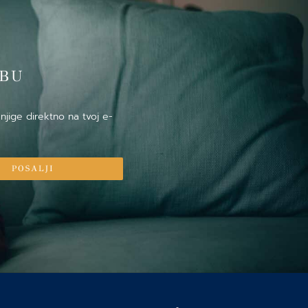
̌BU
njige direktno na tvoj e-
POSALJI