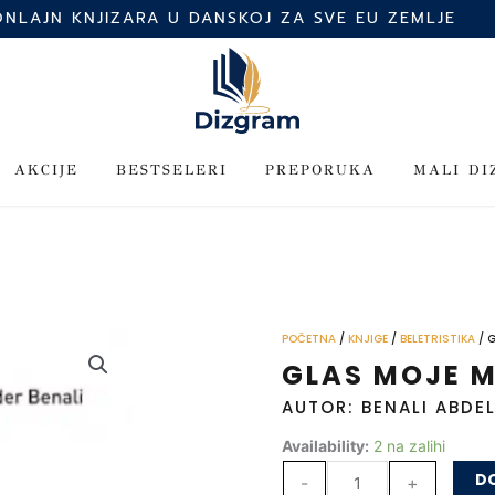
ONLAJN KNJIZARA U DANSKOJ ZA SVE EU ZEMLJE
AKCIJE
BESTSELERI
PREPORUKA
MALI D
POČETNA
/
KNJIGE
/
BELETRISTIKA
/ 
GLAS MOJE 
AUTOR: BENALI ABDE
Glas
Availability:
2 na zalihi
moje
DO
-
+