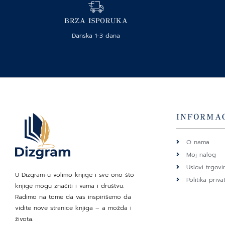
BRZA ISPORUKA
Danska 1-3 dana
INFORMAC
O nama
Moj nalog
Uslovi trgovi
U Dizgram-u volimo knjige i sve ono što
Politika priva
knjige mogu značiti i vama i društvu.
Radimo na tome da vas inspirišemo da
vidite nove stranice knjiga – a možda i
života.