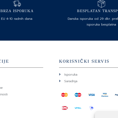
BRZA ISPORUKA
BESPLATAN TRANS
EU 4-10 radnih dana
Danska isporuka od 29 dkr. pre
isporuka besplatna
IJE
KORISNIČKI SERVIS
Isporuka
Saradnja
ne
tnosti