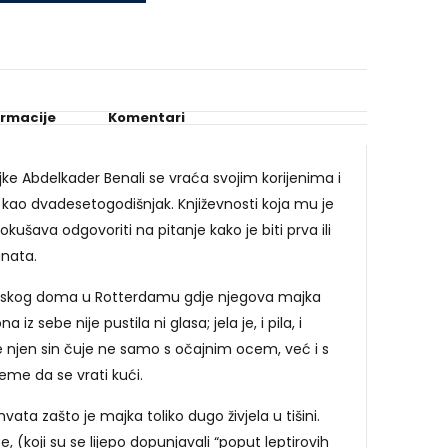
ormacije
Komentari
e Abdelkader Benali se vraća svojim korijenima i
io kao dvadesetogodišnjak. Književnosti koja mu je
okušava odgovoriti na pitanje kako je biti prva ili
nata.
eljskog doma u Rotterdamu gdje njegova majka
iz sebe nije pustila ni glasa; jela je, i pila, i
 se njen sin čuje ne samo s očajnim ocem, već i s
jeme da se vrati kući.
vata zašto je majka toliko dugo živjela u tišini.
e, (koji su se lijepo dopunjavali “poput leptirovih