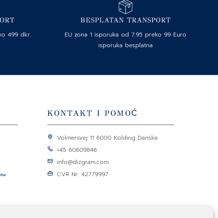
PORT
BESPLATAN TRANSPORT
ko 499 dkr.
EU zona 1 isporuka od 7.95 preko 99 Euro
isporuka besplatna
KONTAKT I POMOĆ
Volmersvej 11 6000 Kolding Danska
+45 60609846
info@dizgram.com
CVR Nr. 42779997