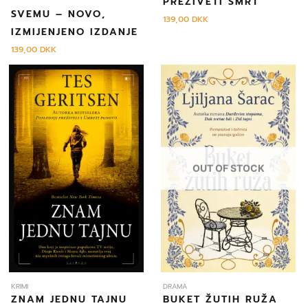
PREŽIVETI SMRT
SVEMU – NOVO,
139,00
DKK
IZMIJENJENO IZDANJE
139,00
DKK
OUT OF STOCK
KRIMI
DRAMA
ZNAM JEDNU TAJNU
BUKET ŽUTIH RUŽA