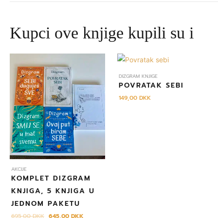
Kupci ove knjige kupili su i
Izvorna
Trenutna
cijena
cijena
bila
je:
DIZGRAM KNJIGE
je:
645,00 DKK.
POVRATAK SEBI
695,00 DKK.
149,00
DKK
AKCIJE
KOMPLET DIZGRAM
KNJIGA, 5 KNJIGA U
JEDNOM PAKETU
695,00
DKK
645,00
DKK