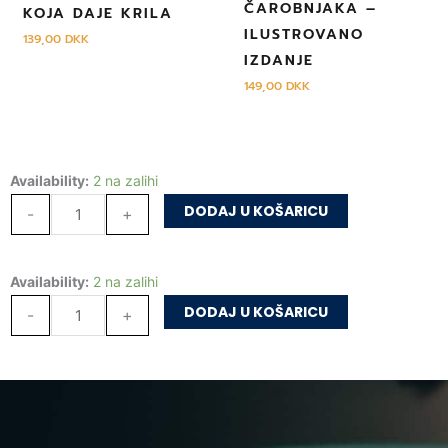
ČAROBNJAKA –
KOJA DAJE KRILA
ILUSTROVANO
139,00
DKK
IZDANJE
149,00
DKK
Glas
Availability:
2 na zalihi
moje
DODAJ U KOŠARICU
-
+
majke
količina
Glas
Availability:
2 na zalihi
moje
DODAJ U KOŠARICU
-
+
majke
količina