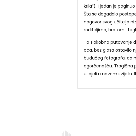
krila”), i jedan je poginu
Šta se događalo postepen
nagovor svog učitelja 
roditeljima, bratom i teg
To zlokobno putovanje d
oca, bez glasa ostavilo 
budućeg fotografa, da na
ogorčenošću. Tragična pr
uspjeli u novom svijetu. Ili