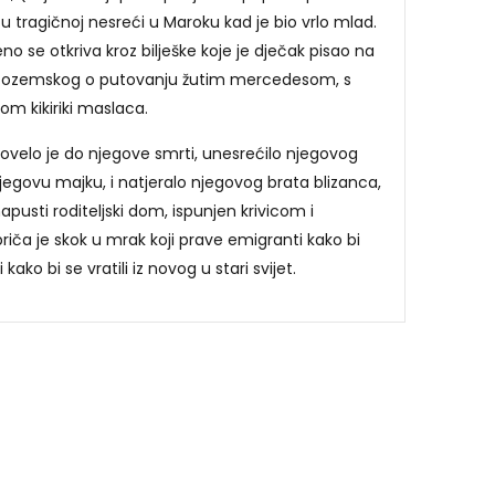
o u tragičnoj nesreći u Maroku kad je bio vrlo mlad.
o se otkriva kroz bilješke koje je dječak pisao na
nizozemskog o putovanju žutim mercedesom, s
lom kikiriki maslaca.
ovelo je do njegove smrti, unesrećilo njegovog
njegovu majku, i natjeralo njegovog brata blizanca,
pusti roditeljski dom, ispunjen krivicom i
iča je skok u mrak koji prave emigranti kako bi
 kako bi se vratili iz novog u stari svijet.