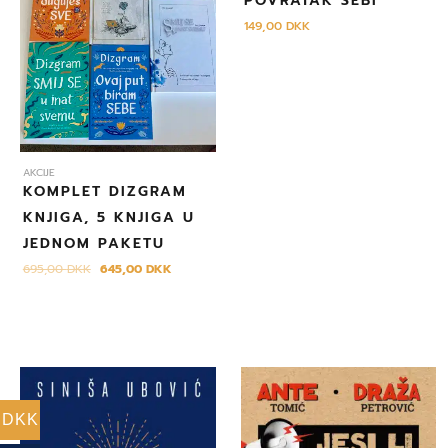
POVRATAK SEBI
695,00 DKK.
149,00
DKK
AKCIJE
KOMPLET DIZGRAM
KNJIGA, 5 KNJIGA U
JEDNOM PAKETU
695,00
DKK
645,00
DKK
DKK