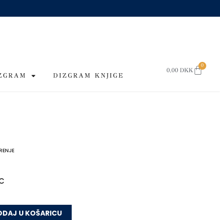
0
CART
0,00
DKK
IZGRAM
DIZGRAM KNJIGE
RENJE
AC
DAJ U KOŠARICU