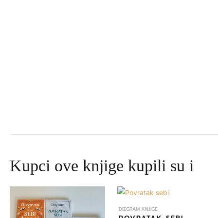
Kupci ove knjige kupili su i
Izvorna
Trenutna
cijena
cijena
bila
je:
DIZGRAM KNJIGE
je:
645,00 DKK.