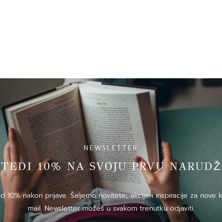
NEWSLETTER
̌TEDI 10% NA SVOJU PRVU NARUDZ
10% nakon prijave. Šaljemo novitete, akcije i inspiracije za nove k
mail. Newsletter možeš u svakom trenutku odjaviti.