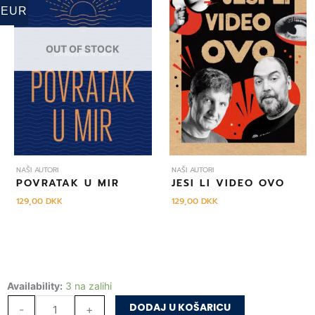
EUR
OUT OF STOCK
NAŠI AUTORI
NAŠI AUTORI
POVRATAK U MIR
JESI LI VIDEO OVO
129,00
DKK
129,00
DKK
Drenje
Availability:
3 na zalihi
količina
DODAJ U KOŠARICU
-
+