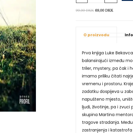
Izvorna
Trenutna
99,00
DKK
69,00
DKK
cijena
cijena
bila
je:
je:
69,00 DKK.
O proizvodu
Inf
99,00 DKK.
Prva knjiga Luke Bekavca 
balansirajući između mo
triler, mystery, pa čak i 
imamo priliku čitati naj
vremenu i prostoru. Kra
zadatku dospijeva u zab
napušteno mjesto, unište
ljudi, životinje, pa i zvu
skupina Martina mentora
tragove stradanja. Među
zastranjenja i katastrofa 