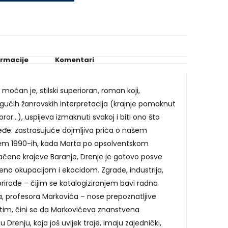
ormacije
Komentari
moćan je, stilski superioran, roman koji,
gućih žanrovskih interpretacija (krajnje pomaknut
horor…), uspijeva izmaknuti svakoj i biti ono što
rjeđe: zastrašujuće dojmljiva priča o našem
jem 1990-ih, kada Marta po apsolventskom
ačene krajeve Baranje, Drenje je gotovo posve
no okupacijom i ekocidom. Zgrade, industrija,
ci prirode – čijim se katalogiziranjem bavi radna
, profesora Markovića – nose prepoznatljive
tim, čini se da Markovićeva znanstvena
u Drenju, koja još uvijek traje, imaju zajednički,