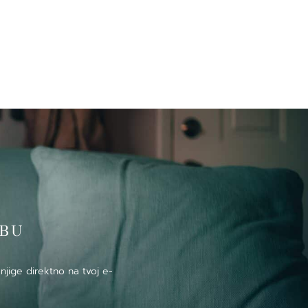
̌BU
njige direktno na tvoj e-