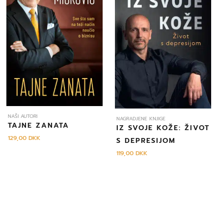
NAŠI AUTORI
NAGRADJENE KNJIGE
TAJNE ZANATA
IZ SVOJE KOŽE: ŽIVOT
129,00
DKK
S DEPRESIJOM
119,00
DKK