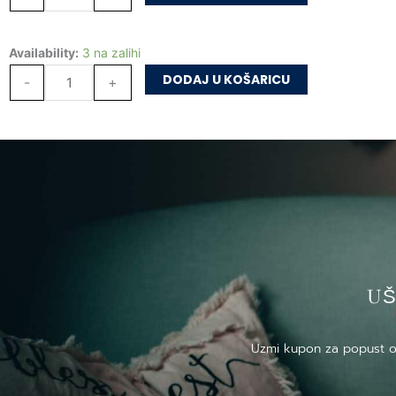
Drenje
Availability:
3 na zalihi
količina
DODAJ U KOŠARICU
-
+
US
Uzmi kupon za popust od 