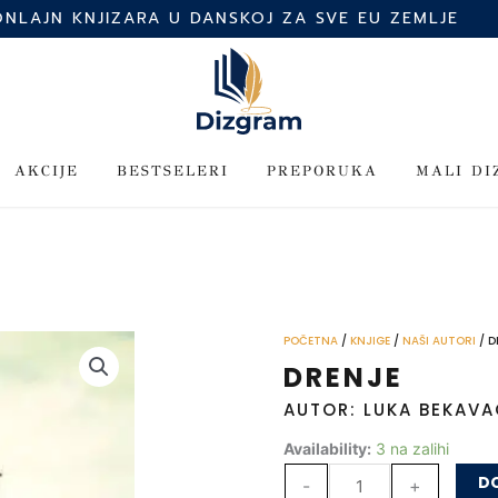
ONLAJN KNJIZARA U DANSKOJ ZA SVE EU ZEMLJE
AKCIJE
BESTSELERI
PREPORUKA
MALI D
POČETNA
/
KNJIGE
/
NAŠI AUTORI
/ D
DRENJE
AUTOR: LUKA BEKAV
Drenje
Availability:
3 na zalihi
količina
DO
-
+