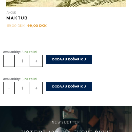
AKCIJE
MAKTUB
119,00
DKK
99,00
DKK
Dobro
Availability:
3 na zalihi
jutro,
DODAJ U KOŠARICU
-
+
Hrvatska
količina
Dobro
Availability:
3 na zalihi
jutro,
DODAJ U KOŠARICU
-
+
Hrvatska
količina
NEWSLETTER