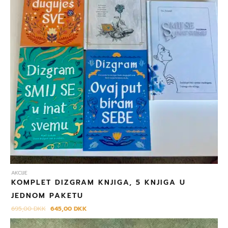
AKCIJE
KOMPLET DIZGRAM KNJIGA, 5 KNJIGA U
JEDNOM PAKETU
695,00
DKK
645,00
DKK
Izvorna
Trenutna