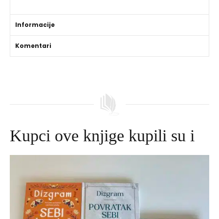
Informacije
Komentari
Kupci ove knjige kupili su i
Izvorna
Trenutna
cijena
cijena
bila
je:
je:
645,00 DKK.
695,00 DKK.