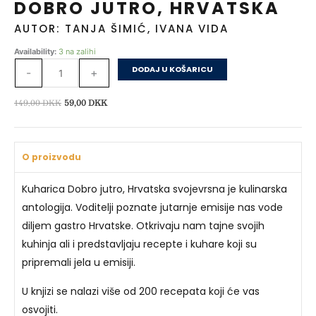
DOBRO JUTRO, HRVATSKA
AUTOR: TANJA ŠIMIĆ, IVANA VIDA
Dobro
Availability:
3 na zalihi
jutro,
DODAJ U KOŠARICU
-
+
Hrvatska
količina
Izvorna
Trenutna
149,00
DKK
59,00
DKK
cijena
cijena
bila
je:
je:
59,00 DKK.
O proizvodu
149,00 DKK.
Kuharica Dobro jutro, Hrvatska svojevrsna je kulinarska
antologija. Voditelji poznate jutarnje emisije nas vode
diljem gastro Hrvatske. Otkrivaju nam tajne svojih
kuhinja ali i predstavljaju recepte i kuhare koji su
pripremali jela u emisiji.
U knjizi se nalazi više od 200 recepata koji će vas
osvojiti.