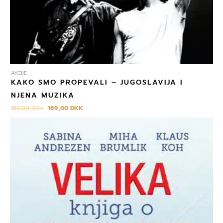
AKCIJE
KAKO SMO PROPEVALI – JUGOSLAVIJA I
NJENA MUZIKA
189,00
DKK
169,00
DKK
Izvorna
Trenutna
cijena
cijena
bila
je:
je:
179,00 DKK.
199,00 DKK.