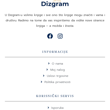
U Dizgram-u volimo knjige i sve ono što knjige mogu značiti i vama i
društvu. Radimo na tome da vas inspirišemo da vidite nove stranice
knjiga – a možda i života.
F
I
a
n
c
s
e
t
INFORMACIJE
b
a
o
g
O nama
o
r
Moj nalog
k
a
Uslovi trgovine
m
Politika privatnosti
KORISNIČKI SERVIS
Isporuka