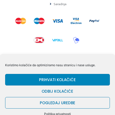
Saradnja
KONTAKT I POMOĆ
Koristimo kolačiće da optimiziramo nasu stranicu i nase usluge.
Volmersvej 11 6000 Kolding Danska
PRIHVATI KOLAČIĆE
+45 60609846
info@dizgram.com
ODBIJ KOLAČIĆE
CVR Nr. 42779997
POGLEDAJ UREDBE
© DIZGRAM – 2026
Politika privatnosti