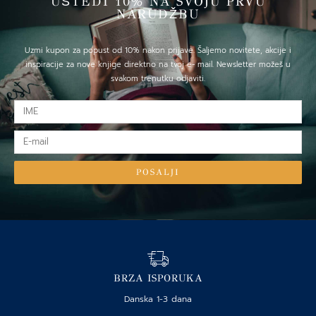
UŠTEDI 10% NA SVOJU PRVU
NARUDŽBU
Uzmi kupon za popust od 10% nakon prijave. Šaljemo novitete, akcije i
inspiracije za nove knjige direktno na tvoj e- mail. Newsletter možeš u
svakom trenutku odjaviti.
IME
E-
mail
POSALJI
BRZA ISPORUKA
Danska 1-3 dana