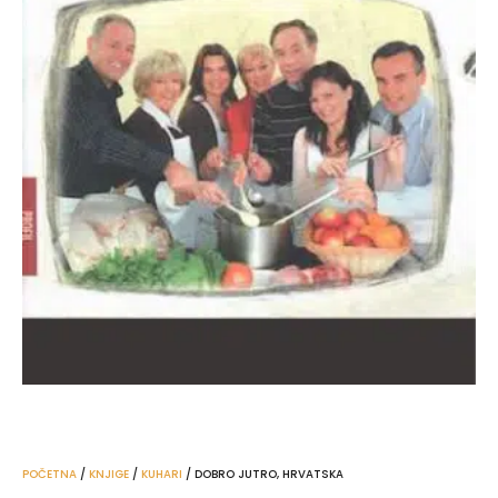
POČETNA
/
KNJIGE
/
KUHARI
/ DOBRO JUTRO, HRVATSKA