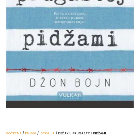
POČETNA
/
KNJIGE
/
ISTORIJA
/ DEČAK U PRUGASTOJ PIDŽAMI