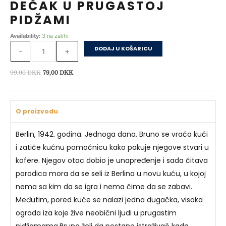
DEČAK U PRUGASTOJ
PIDŽAMI
DEČAK
Availability:
3 na zalihi
U
DODAJ U KOŠARICU
-
+
PRUGASTOJ
PIDŽAMI
Izvorna
Trenutna
99,00
DKK
79,00
DKK
količina
cijena
cijena
bila
je:
je:
79,00 DKK.
O proizvodu
99,00 DKK.
Berlin, 1942. godina. Jednoga dana, Bruno se vraća kući
i zatiče kućnu pomoćnicu kako pakuje njegove stvari u
kofere. Njegov otac dobio je unapređenje i sada čitava
porodica mora da se seli iz Berlina u novu kuću, u kojoj
nema sa kim da se igra i nema čime da se zabavi.
Međutim, pored kuće se nalazi jedna dugačka, visoka
ograda iza koje žive neobični ljudi u prugastim
pidžamama.Bruno želi da postane istraživač kada