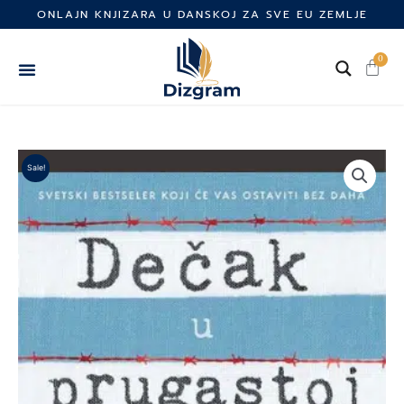
Skip
ONLAJN KNJIZARA U DANSKOJ ZA SVE EU ZEMLJE
to
content
0
Cart
Sale!