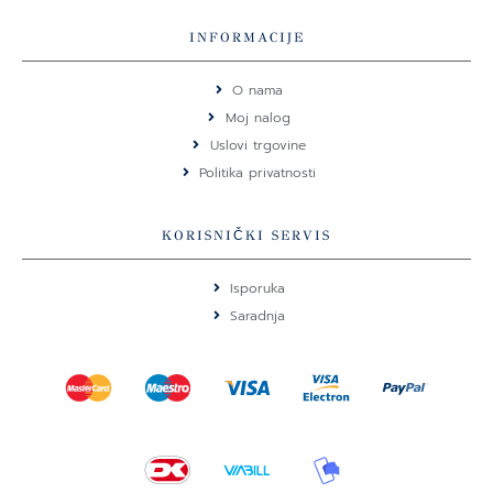
c
s
e
t
INFORMACIJE
b
a
o
g
O nama
o
r
Moj nalog
k
a
Uslovi trgovine
m
Politika privatnosti
KORISNIČKI SERVIS
Isporuka
Saradnja