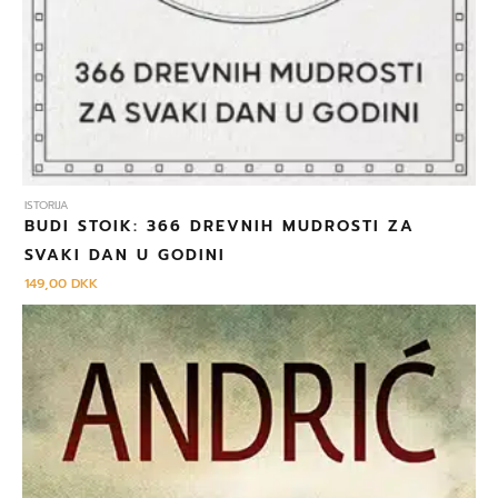
ISTORIJA
BUDI STOIK: 366 DREVNIH MUDROSTI ZA
SVAKI DAN U GODINI
149,00
DKK
Izvorna
Trenutna
cijena
cijena
bila
je:
je:
259,00 DKK.
279,00 DKK.