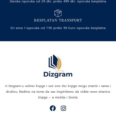
Danska isporuka od 29 dkr. preko 499 dkr. isporuka besplatna
BESPLATAN TRANSPORT
EU zona 1 isporuka od 7.95 preko 99 Euro isporuka besplatna
U Dizgram-u volimo knjige i sve ono što knjige mogu značiti i vama i
društvu. Radimo na tome da vas inspirišemo da vidite nove stranice
knjiga – a možda i života.
F
I
a
n