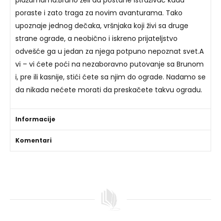
poraste i zato traga za novim avanturama. Tako
upoznaje jednog dečaka, vršnjaka koji živi sa druge
strane ograde, a neobično i iskreno prijateljstvo
odvešće ga u jedan za njega potpuno nepoznat svet.A
vi – vi ćete poći na nezaboravno putovanje sa Brunom
i, pre ili kasnije, stići ćete sa njim do ograde. Nadamo se
da nikada nećete morati da preskačete takvu ogradu.
Informacije
Komentari