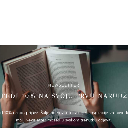
NEWSLETTER
̌TEDI 10% NA SVOJU PRVU NARUDZ
10% nakon prijave. Šaljemo novitete, akcije i inspiracije za nove k
mail. Newsletter možeš u svakom trenutku odjaviti.