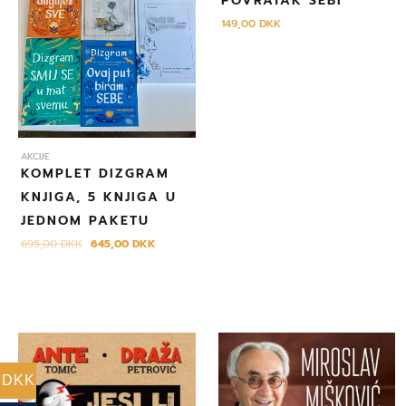
POVRATAK SEBI
695,00 DKK.
149,00
DKK
AKCIJE
KOMPLET DIZGRAM
KNJIGA, 5 KNJIGA U
JEDNOM PAKETU
695,00
DKK
645,00
DKK
DKK