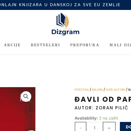
ONLAJN KNJIZARA U DANSKOJ ZA SVE EU ZEMLJE
AKCIJE
BESTSELERI
PREPORUKA
MALI D
POČETNA
/
KNJIGE
/
NAŠI AUTORI
/ Đ
ĐAVLI OD PA
AUTOR: ZORAN PILIĆ
Đavli
Availability:
3 na zalihi
od
DO
-
+