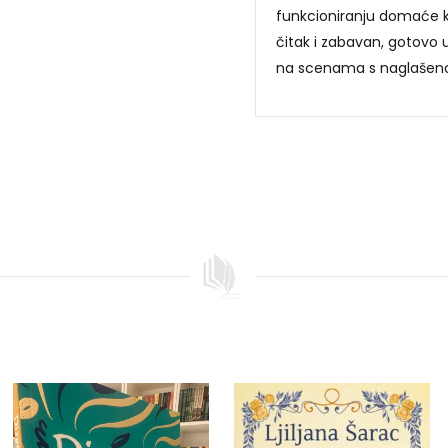
funkcioniranju domaće k
čitak i zabavan, gotovo 
na scenama s naglaše