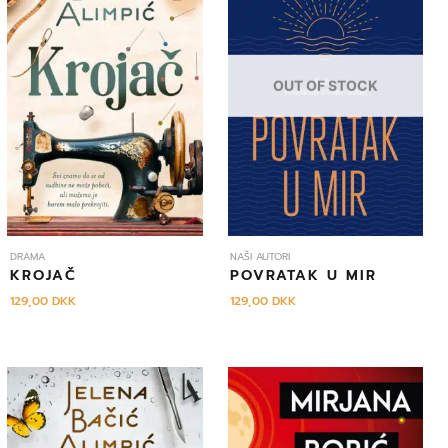
OUT OF STOCK
DRAMA
NAŠI AUTORI
KROJAČ
POVRATAK U MIR
129,00
DKK
129,00
DKK