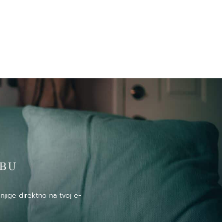
̌BU
njige direktno na tvoj e-