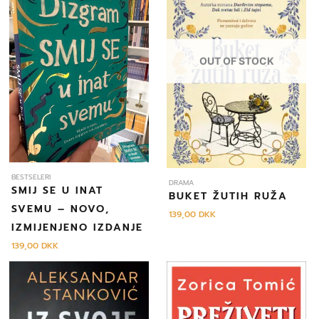
OUT OF STOCK
BESTSELERI
DRAMA
SMIJ SE U INAT
BUKET ŽUTIH RUŽA
SVEMU – NOVO,
139,00
DKK
IZMIJENJENO IZDANJE
139,00
DKK