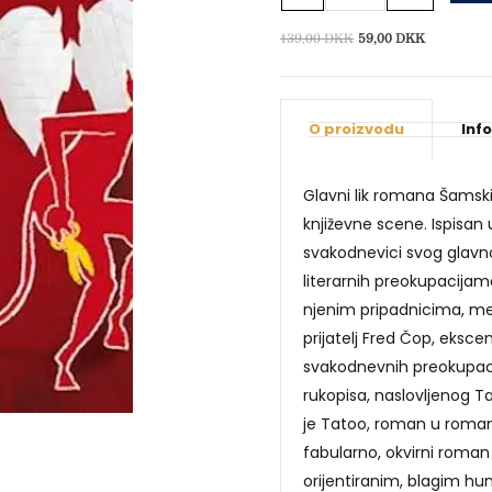
papira
količina
Izvorna
Trenutna
139,00
DKK
59,00
DKK
cijena
cijena
bila
je:
je:
59,00 DKK
O proizvodu
Inf
139,00 DKK.
Glavni lik romana Šamski
književne scene. Ispisan
svakodnevici svog glavn
literarnih preokupacijama
njenim pripadnicima, m
prijatelj Fred Čop, ekscen
svakodnevnih preokupac
rukopisa, naslovljenog T
je Tatoo, roman u roman
fabularno, okvirni roman o
orijentiranim, blagim h