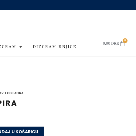
0
CART
0,00
DKK
IZGRAM
DIZGRAM KNJIGE
AVLI OD PAPIRA
PIRA
DAJ U KOŠARICU