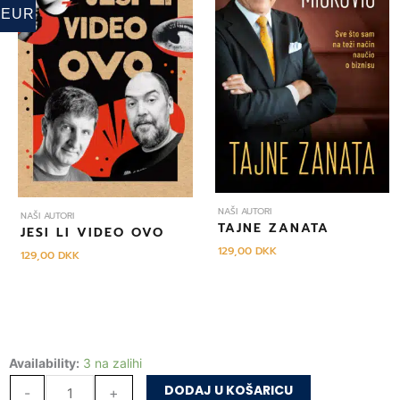
EUR
NAŠI AUTORI
NAŠI AUTORI
TAJNE ZANATA
JESI LI VIDEO OVO
129,00
DKK
129,00
DKK
Đavli
Availability:
3 na zalihi
od
DODAJ U KOŠARICU
-
+