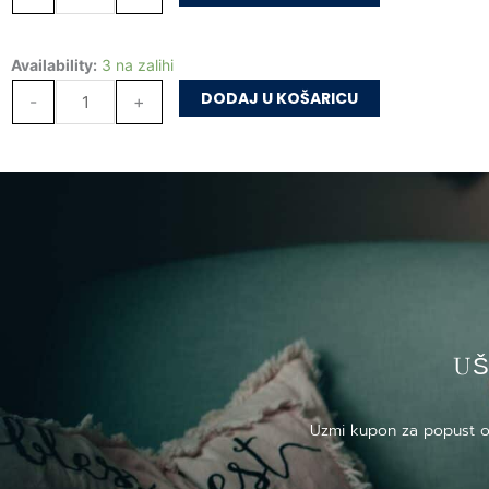
papira
količina
Đavli
Availability:
3 na zalihi
od
DODAJ U KOŠARICU
-
+
papira
količina
US
Uzmi kupon za popust od 