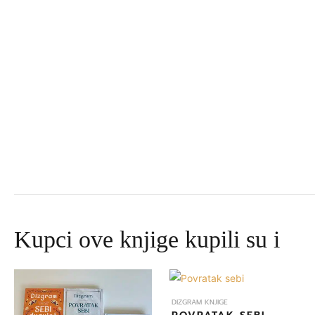
Kupci ove knjige kupili su i
Izvorna
Trenutna
cijena
cijena
bila
je:
DIZGRAM KNJIGE
je:
645,00 DKK.