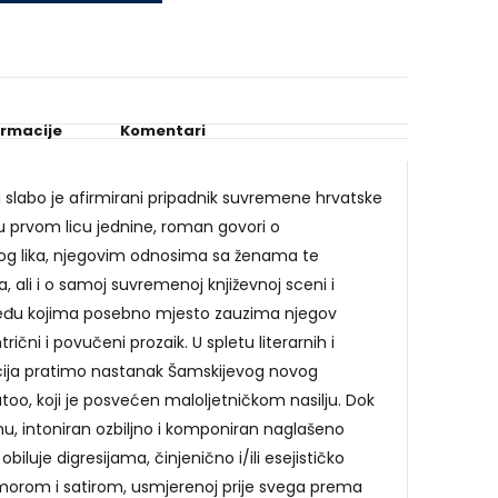
.
ormacije
Komentari
 slabo je afirmirani pripadnik suvremene hrvatske
 u prvom licu jednine, roman govori o
og lika, njegovim odnosima sa ženama te
, ali i o samoj suvremenoj književnoj sceni i
eđu kojima posebno mjesto zauzima njegov
trični i povučeni prozaik. U spletu literarnih i
ija pratimo nastanak Šamskijevog novog
atoo, koji je posvećen maloljetničkom nasilju. Dok
u, intoniran ozbiljno i komponiran naglašeno
biluje digresijama, činjenično i/ili esejističko
umorom i satirom, usmjerenoj prije svega prema