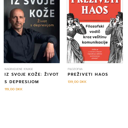
NAGRADJENE KNJIGE
FILOZOFIJA
IZ SVOJE KOŽE: ŽIVOT
PREŽIVETI HAOS
S DEPRESIJOM
139,00
DKK
119,00
DKK