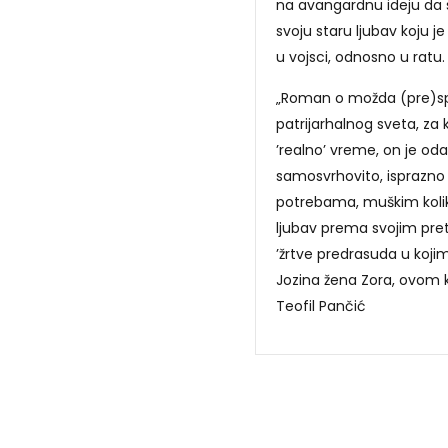
na avangardnu ideju da si
svoju staru ljubav koju je
u vojsci, odnosno u ratu.
„Roman o možda (pre)sp
patrijarhalnog sveta, za 
’realno’ vreme, on je 
samosvrhovito, isprazno 
potrebama, muškim kolik
ljubav prema svojim pret
’žrtve predrasuda u koj
Jozina žena Zora, ovom 
Teofil Pančić