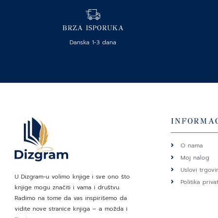
BRZA ISPORUKA
Danska 1-3 dana
INFORMAC
O nama
Moj nalog
Uslovi trgovi
U Dizgram-u volimo knjige i sve ono što
Politika priva
knjige mogu značiti i vama i društvu.
Radimo na tome da vas inspirišemo da
vidite nove stranice knjiga – a možda i