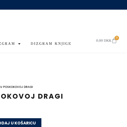
0
CART
0,00
DKK
IZGRAM
DIZGRAM KNJIGE
 U POSKOKOVOJ DRAGI
KOKOVOJ DRAGI
DAJ U KOŠARICU