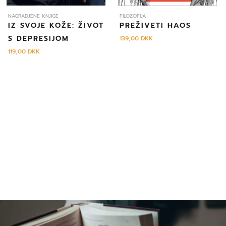
NAGRADJENE KNJIGE
FILOZOFIJA
IZ SVOJE KOŽE: ŽIVOT
PREŽIVETI HAOS
S DEPRESIJOM
139,00
DKK
119,00
DKK