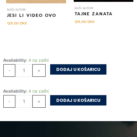
NAŠI AUTORI
NAŠI AUTORI
TAJNE ZANATA
JESI LI VIDEO OVO
129,00
DKK
129,00
DKK
Čudo
Availability:
4 na zalihi
u
DODAJ U KOŠARICU
-
+
Poskokovoj
Dragi
Čudo
Availability:
4 na zalihi
količina
u
DODAJ U KOŠARICU
-
+
Poskokovoj
Dragi
količina