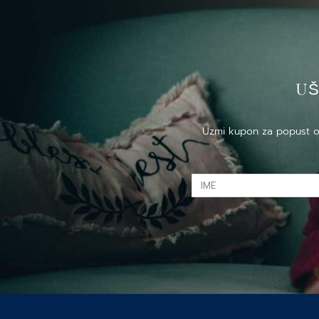
US
Uzmi kupon za popust od 
IME