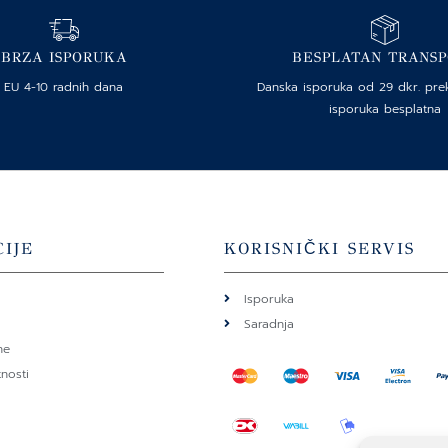
BRZA ISPORUKA
BESPLATAN TRANS
EU 4-10 radnih dana
Danska isporuka od 29 dkr. pre
isporuka besplatna
IJE
KORISNIČKI SERVIS
Isporuka
Saradnja
ne
tnosti