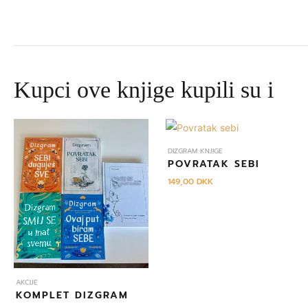
Kupci ove knjige kupili su i
Izvorna
Trenutna
cijena
cijena
bila
je:
DIZGRAM KNJIGE
je:
645,00 DKK.
POVRATAK SEBI
695,00 DKK.
149,00
DKK
AKCIJE
KOMPLET DIZGRAM