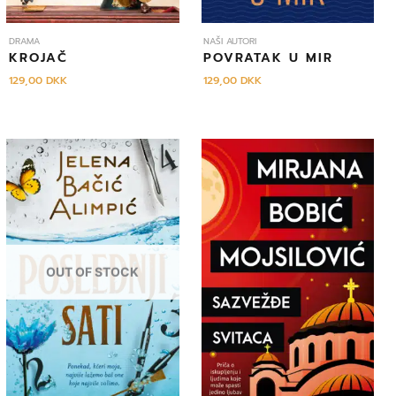
DRAMA
NAŠI AUTORI
KROJAČ
POVRATAK U MIR
129,00
DKK
129,00
DKK
OUT OF STOCK