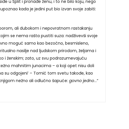
đe u Split i pronađe ženu, i to ne bilo koju, nego
 upoznao kada je jedini put bio izvan svoje zabiti:
orom, ali dubokom i nepovratnom rastakanju
kojim se nema rašta pustiti suza: nadživevši svoje
odavno moguć samo kao bezočno, besmisleno,
ritualno nasilje nad ljudskom prirodom, željama i
o i ženskim; zato, uz svu podrazumevajuću
ežno mahnitim junacima – a koji opet nisu doli
ima su odgojeni’ – Tomić tom svetu takođe, kao
knjigom nežno ali odlučno šapuće:
govno jedno
…“