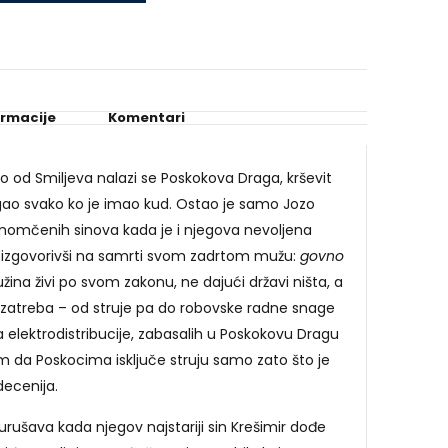
ormacije
Komentari
 od Smiljeva nalazi se Poskokova Draga, krševit
egao svako ko je imao kud. Ostao je samo Jozo
omčenih sinova kada je i njegova nevoljena
, izgovorivši na samrti svom zadrtom mužu:
govno
ina živi po svom zakonu, ne dajući državi ništa, a
 zatreba – od struje pa do robovske radne snage
a elektrodistribucije, zabasalih u Poskokovu Dragu
a Poskocima isključe struju samo zato što je
decenija.
urušava kada njegov najstariji sin Krešimir dođe