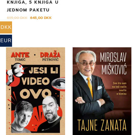
KNJIGA, 5 KNJIGA U
JEDNOM PAKETU
695,00
DKK
645,00
DKK
DKK
EUR