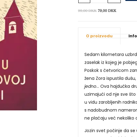
Poskokovoj
Dragi
Izvorna
Trenutna
99,00
DKK
79,00
DKK
cijena
cijena
količina
bila
je:
je:
79,00 DKK.
O proizvodu
Inf
99,00 DKK.
Sedam kilometara uzbrdo
zaselak iz kojeg je pobj
Poskok s četvoricom zam
žena Zora ispustila dušu
jedno
… Ova hajdučka druž
uzimajući od nje sve što
u vidu zarobljenih radnik
s nadobudnom namerom d
ne plaćaju već nekoliko 
Jozin svet počinje da se 