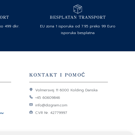
PORT
BESPLATAN TRANSPORT
ko 499 dkr.
EU zona 1 isporuka od 7.95 preko 99 Euro
isporuka besplatna
KONTAKT I POMOĆ
Volmersvej 11 6000 Kolding Danska
+45 60609846
info@dizgram.com
CVR Nr. 42779997