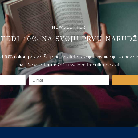
NEWSLETTER
̌TEDI 10% NA SVOJU PRVU NARUDZ
10% nakon prijave. Šaljemo novitete, akcije i inspiracije za nove k
mail. Newsletter možeš u svakom trenutku odjaviti.
E-
mail