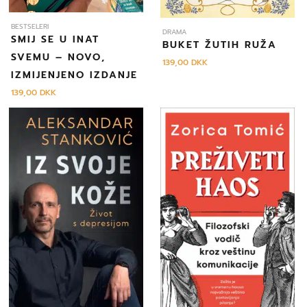
BESTSELERI
DRAMA
SMIJ SE U INAT
BUKET ŽUTIH RUŽA
SVEMU – NOVO,
139,00
DKK
IZMIJENJENO IZDANJE
139,00
DKK