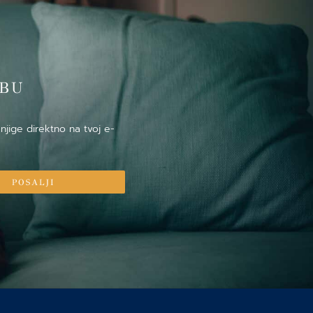
̌BU
njige direktno na tvoj e-
POSALJI