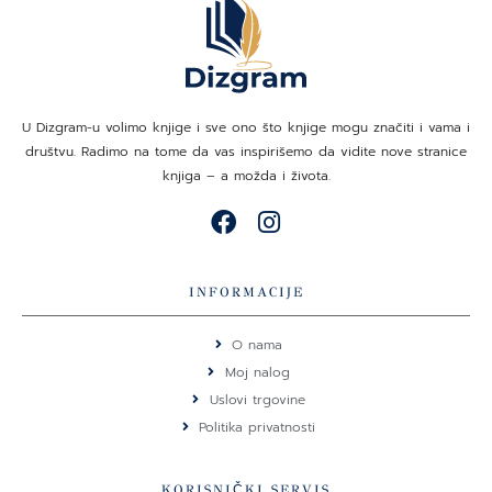
U Dizgram-u volimo knjige i sve ono što knjige mogu značiti i vama i
društvu. Radimo na tome da vas inspirišemo da vidite nove stranice
knjiga – a možda i života.
F
I
a
n
c
s
e
t
INFORMACIJE
b
a
o
g
O nama
o
r
Moj nalog
k
a
Uslovi trgovine
m
Politika privatnosti
KORISNIČKI SERVIS