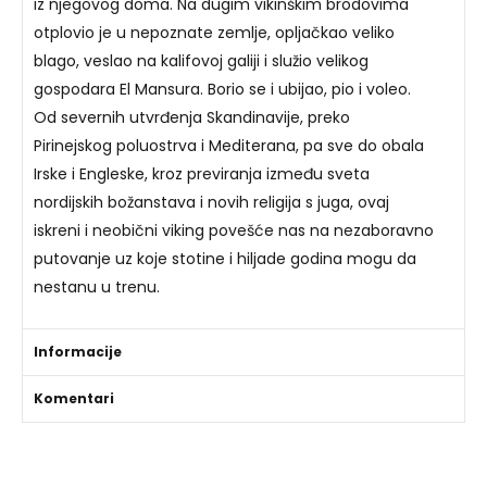
iz njegovog doma. Na dugim vikinškim brodovima
otplovio je u nepoznate zemlje, opljačkao veliko
blago, veslao na kalifovoj galiji i služio velikog
gospodara El Mansura. Borio se i ubijao, pio i voleo.
Od severnih utvrđenja Skandinavije, preko
Pirinejskog poluostrva i Mediterana, pa sve do obala
Irske i Engleske, kroz previranja između sveta
nordijskih božanstava i novih religija s juga, ovaj
iskreni i neobični viking povešće nas na nezaboravno
putovanje uz koje stotine i hiljade godina mogu da
nestanu u trenu.
Informacije
Komentari