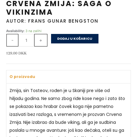
CRVENA ZMIJA: SAGA O
VIKINZIMA
AUTOR: FRANS GUNAR BENGSTON
CRVENA
Availability:
3 na zalihi
ZMIJA:
DODAJ U KOŠARICU
-
+
SAGA
O
129,00
DKK
VIKINZIMA
količina
O proizvodu
Zmija, sin Tosteov, rođen je u Skaniji pre više od
hiljadu godina. Ne samo zbog riđe kose nego i zato što
se pokazao kao hrabar čovek koga nije pametno
izazivati bez razloga, s vremenom je prozvan Crvena
Zmija. Nije izabrao da bude viking, ali ga je sudbina
poslala u mnoge avanture: još kao dečaka, oteli su ga