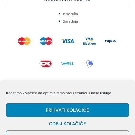
Isporuka
Saradnja
KONTAKT I POMOĆ
Koristimo kolačiće da optimiziramo nasu stranicu i nase usluge.
Volmersvej 11 6000 Kolding Danska
PRIHVATI KOLAČIĆE
+45 60609846
info@dizgram.com
ODBIJ KOLAČIĆE
CVR Nr. 42779997