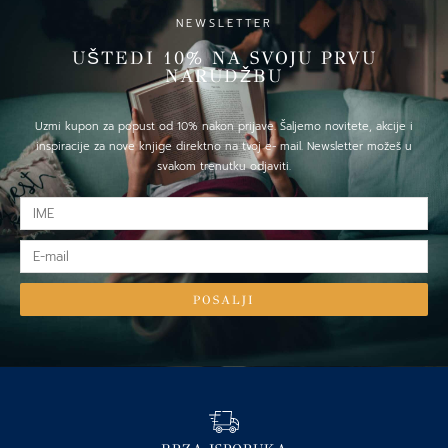
NEWSLETTER
UŠTEDI 10% NA SVOJU PRVU
NARUDŽBU
Uzmi kupon za popust od 10% nakon prijave. Šaljemo novitete, akcije i
inspiracije za nove knjige direktno na tvoj e- mail. Newsletter možeš u
svakom trenutku odjaviti.
IME
E-
mail
POSALJI