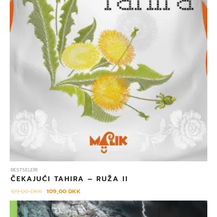
BESTSELERI
ČEKAJUĆI TAHIRA – RUŽA II
129,00
DKK
109,00
DKK
Izvorna
Trenutna
cijena
cijena