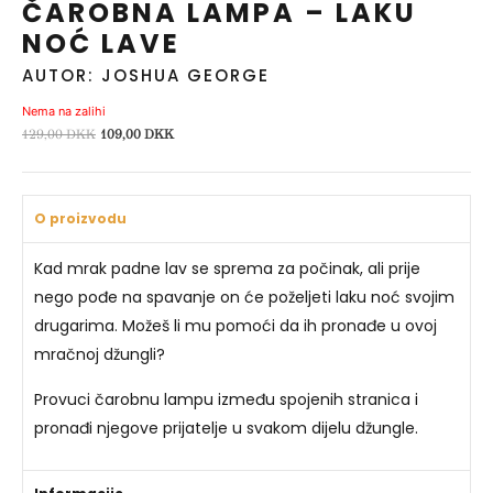
ČAROBNA LAMPA – LAKU
NOĆ LAVE
AUTOR: JOSHUA GEORGE
Nema na zalihi
Izvorna
Trenutna
129,00
DKK
109,00
DKK
cijena
cijena
bila
je:
je:
109,00 DKK.
O proizvodu
129,00 DKK.
Kad mrak padne lav se sprema za počinak, ali prije
nego pođe na spavanje on će poželjeti laku noć svojim
drugarima. Možeš li mu pomoći da ih pronađe u ovoj
mračnoj džungli?
Provuci čarobnu lampu između spojenih stranica i
pronađi njegove prijatelje u svakom dijelu džungle.