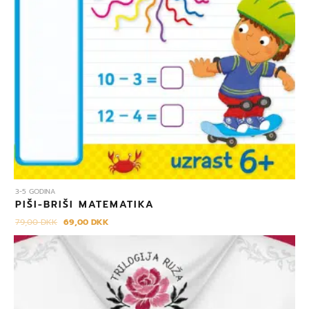
3-5 GODINA
PIŠI-BRIŠI MATEMATIKA
79,00
DKK
69,00
DKK
Izvorna
Trenutna
cijena
cijena
bila
je:
je:
109,00 DKK.
129,00 DKK.