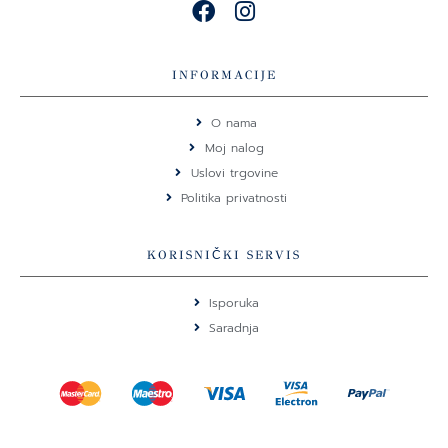
F
I
a
n
c
s
e
t
INFORMACIJE
b
a
o
g
O nama
o
r
Moj nalog
k
a
Uslovi trgovine
m
Politika privatnosti
KORISNIČKI SERVIS
Isporuka
Saradnja