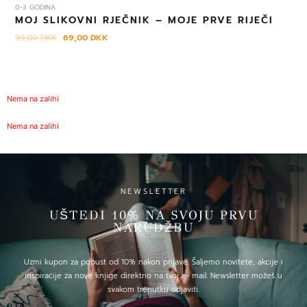
0-3 GODINA
MOJ SLIKOVNI RJEČNIK – MOJE PRVE RIJEČI
99,00
DKK
69,00
DKK
Nema na zalihi
Nema na zalihi
NEWSLETTER
UŠTEDI 10% NA SVOJU PRVU
NARUDŽBU
Uzmi kupon za popust od 10% nakon prijave. Šaljemo novitete, akcije i
inspiracije za nove knjige direktno na tvoj e- mail. Newsletter možeš u
svakom trenutku odjaviti.