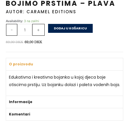
BOJIMO PRSTIMA – PLAVA
AUTOR: CARAMEL EDITIONS
Bojimo
Availability:
3 na zalihi
prstima
DODAJ U KOŠARICU
-
+
–
Plava
Izvorna
Trenutna
89,00
DKK
69,00
DKK
količina
cijena
cijena
bila
je:
je:
69,00 DKK.
O proizvodu
89,00 DKK.
Edukativna i kreativna bojanka u kojoj djeca boje
otiscima prstiju. Uz bojanku dolazi i paleta vodenih boja.
Informacije
Komentari