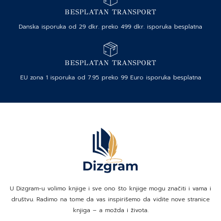
BESPLATAN TRANSPORT
Danska isporuka od 29 dkr. preko 499 dkr. isporuka besplatna
BESPLATAN TRANSPORT
EU zona 1 isporuka od 7.95 preko 99 Euro isporuka besplatna
U Dizgram-u volimo knjige i sve ono što knjige mogu značiti i vama i
društvu. Radimo na tome da vas inspirišemo da vidite nove stranice
knjiga – a možda i života.