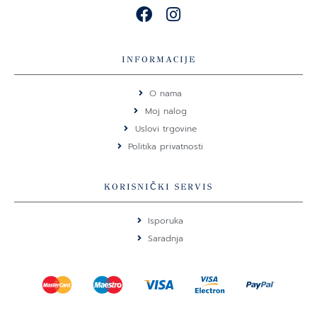
F
I
a
n
c
s
e
t
INFORMACIJE
b
a
o
g
O nama
o
r
Moj nalog
k
a
Uslovi trgovine
m
Politika privatnosti
KORISNIČKI SERVIS
Isporuka
Saradnja