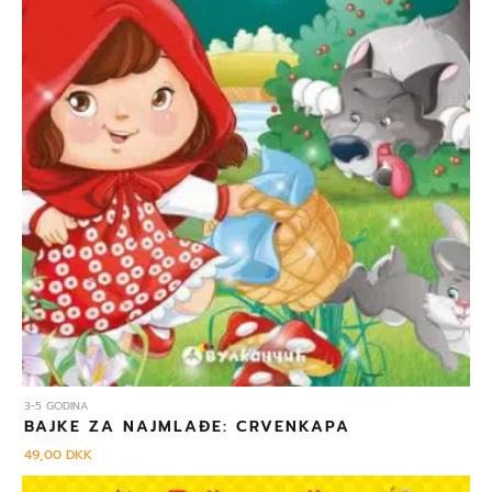
3-5 GODINA
BAJKE ZA NAJMLAĐE: CRVENKAPA
49,00
DKK
Izvorna
Trenutna