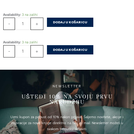
Bojimo
Availability:
3 na zalihi
prstima
DODAJ U KOŠARICU
-
+
–
Plava
količina
Bojimo
Availability:
3 na zalihi
prstima
DODAJ U KOŠARICU
-
+
–
Plava
količina
NEWSLETTER
UŠTEDI 10% NA SVOJU PRVU
NARUDŽBU
Uzmi kupon za popust od 10% nakon prijave. Šaljemo novitete, akcije i
inspiracije za nove knjige direktno na tvoj e- mail. Newsletter možeš u
svakom trenutku odjaviti.