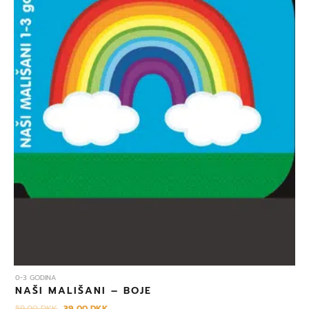
0-3 GODINA
NAŠI MALIŠANI – BOJE
59,00
DKK
39,00
DKK