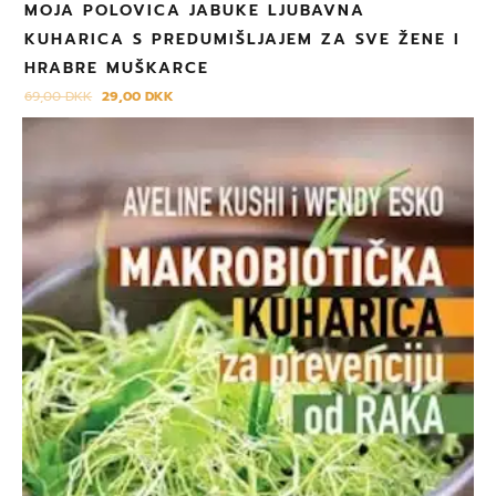
MOJA POLOVICA JABUKE LJUBAVNA
KUHARICA S PREDUMIŠLJAJEM ZA SVE ŽENE I
HRABRE MUŠKARCE
69,00
DKK
29,00
DKK
Izvorna
Trenutna
cijena
cijena
bila
je:
je:
119,00 DKK.
149,00 DKK.