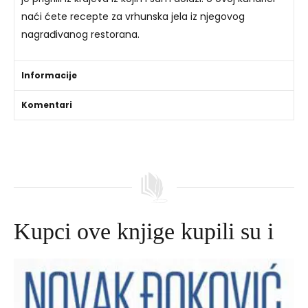
naći ćete recepte za vrhunska jela iz njegovog
nagrađivanog restorana.
Informacije
Komentari
Kupci ove knjige kupili su i
Izvorna
Trenutna
cijena
cijena
bila
je:
je:
69,00 DKK.
99,00 DKK.