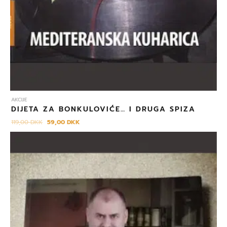
AKCIJE
DIJETA ZA BONKULOVIĆE… I DRUGA SPIZA
119,00
DKK
59,00
DKK
Izvorna
Trenutna
cijena
cijena
bila
je:
je:
49,00 DKK.
129,00 DKK.