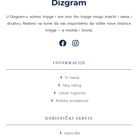
U Dizgram-u volimo knjige i sve ono što knjige mogu značiti i vama i
društvu. Radimo na tome da vas inspirišemo da vidite nove stranice
knjiga – a možda i života.
F
I
a
n
c
s
e
t
INFORMACIJE
b
a
o
g
O nama
o
r
Moj nalog
k
a
Uslovi trgovine
m
Politika privatnosti
KORISNIČKI SERVIS
Isporuka