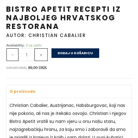
BISTRO APETIT RECEPTI IZ
NAJBOLJEG HRVATSKOG
RESTORANA
AUTOR: CHRISTIAN CABALIER
Bistro
Availability:
3 na zalihi
Apetit
DODAJ U KOŠARICU
-
+
Recepti
iz
Izvorna
Trenutna
139,00
DKK
89,00
DKK
najboljeg
cijena
cijena
hrvatskog
bila
je:
restorana
je:
89,00 DKK.
količina
O proizvodu
139,00 DKK.
Christian Cabalier, Austrijanac, Habsburgovac, koji nas
nije pokorio, ali nas je itekako osvojio. Christian i njegov
Bistro Apetit vratili su nam vjeru u onu našu staru,
najzagrebačkiju hranu, za koju smo i zaboravili da smo
je prigrlili iz krajeva iz kojih i sam dolazi. U ovoj kuharici