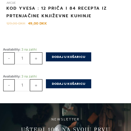
AKCIJE
KOD YVESA : 12 PRIČA I 84 RECEPTA IZ
PRTENJAČINE KNJIŽEVNE KUHINJE
129,00
DKK
49,00
DKK
Bistro
Availability:
3 na zalihi
Apetit
DODAJ U KOŠARICU
-
+
Recepti
iz
najboljeg
Bistro
Availability:
3 na zalihi
hrvatskog
Apetit
DODAJ U KOŠARICU
restorana
-
+
Recepti
količina
iz
najboljeg
hrvatskog
restorana
količina
NEWSLETTER
UŠTEDI 10% NA SVOJU PRVU