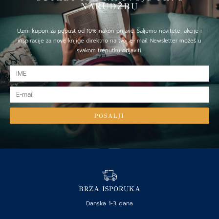
NARUDŽBU
Uzmi kupon za popust od 10% nakon prijave. Šaljemo novitete, akcije i
inspiracije za nove knjige direktno na tvoj e- mail. Newsletter možeš u
svakom trenutku odjaviti.
IME
E-
mail
POSALJI
BRZA ISPORUKA
Danska 1-3 dana