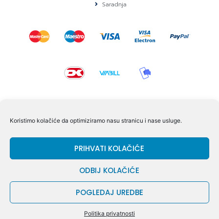
Saradnja
KONTAKT I POMOĆ
Koristimo kolačiće da optimiziramo nasu stranicu i nase usluge.
Volmersvej 11 6000 Kolding Danska
PRIHVATI KOLAČIĆE
+45 60609846
info@dizgram.com
ODBIJ KOLAČIĆE
CVR Nr. 42779997
POGLEDAJ UREDBE
© DIZGRAM – 2026
Politika privatnosti
OD:
DIZGRAM