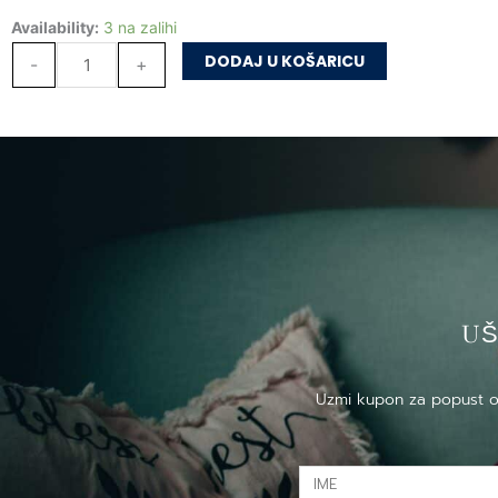
Balada
Availability:
3 na zalihi
dekadenta
DODAJ U KOŠARICU
-
+
količina
US
Uzmi kupon za popust od 
IME