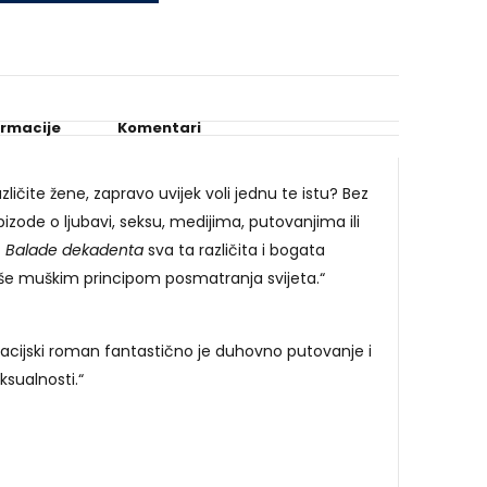
ormacije
Komentari
zličite žene, zapravo uvijek voli jednu te istu? Bez
 epizode o ljubavi, seksu, medijima, putovanjima ili
č
Balade dekadenta
sva ta različita i bogata
še muškim principom posmatranja svijeta.“
acijski roman fantastično je duhovno putovanje i
ksualnosti.“