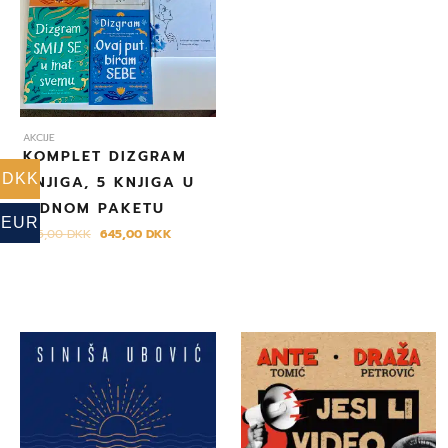
AKCIJE
KOMPLET DIZGRAM
DKK
KNJIGA, 5 KNJIGA U
JEDNOM PAKETU
EUR
695,00
DKK
645,00
DKK