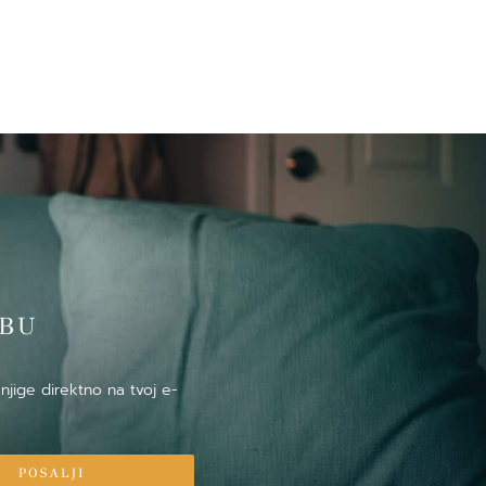
̌BU
njige direktno na tvoj e-
POSALJI