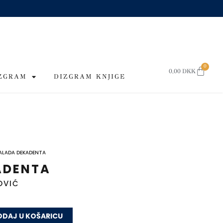
0
CART
0,00
DKK
IZGRAM
DIZGRAM KNJIGE
ALADA DEKADENTA
ADENTA
OVIĆ
DAJ U KOŠARICU