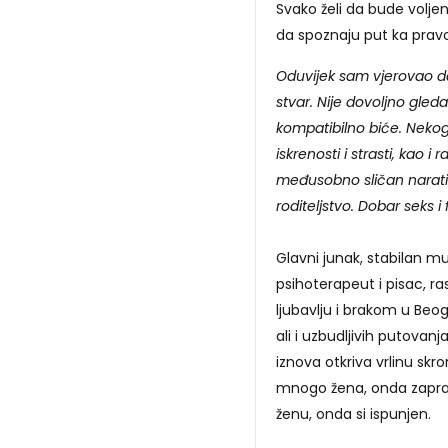
Svako želi da bude voljen
da spoznaju put ka pravoj
Oduvijek sam vjerovao d
stvar. Nije dovoljno gled
kompatibilno biće. Nekoga
iskrenosti i strasti, kao 
međusobno sličan narativ
roditeljstvo. Dobar seks i
Glavni junak, stabilan m
psihoterapeut i pisac, r
ljubavlju i brakom u Beog
ali i uzbudljivih putovanja
iznova otkriva vrlinu skr
mnogo žena, onda zaprav
ženu, onda si ispunjen.