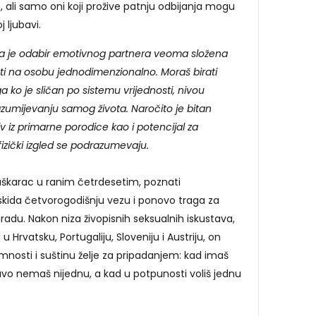
, ali samo oni koji prožive patnju odbijanja mogu
 ljubavi.
a je odabir emotivnog partnera veoma složena
ati na osobu jednodimenzionalno. Moraš birati
 ko je sličan po sistemu vrijednosti, nivou
i razumijevanju samog života. Naročito je bitan
 iz primarne porodice kao i potencijal za
 fizički izgled se podrazumevaju.
uškarac u ranim četrdesetim, poznati
askida četvorogodišnju vezu i ponovo traga za
radu. Nakon niza živopisnih seksualnih iskustava,
 u Hrvatsku, Portugaliju, Sloveniju i Austriju, on
omnosti i suštinu želje za pripadanjem: kad imaš
o nemaš nijednu, a kad u potpunosti voliš jednu