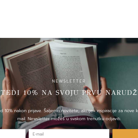
NEWSLETTER
̌TEDI 10% NA SVOJU PRVU NARUDZ
10% nakon prijave. Šaljemo novitete, akcije i inspiracije za nove k
mail. Newsletter možeš u svakom trenutku odjaviti.
E-