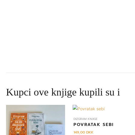
Kupci ove knjige kupili su i
Izvorna
Trenutna
cijena
cijena
bila
je:
DIZGRAM KNJIGE
je:
645,00 DKK.
POVRATAK SEBI
695,00 DKK.
149,00
DKK