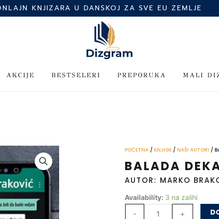
ONLAJN KNJIZARA U DANSKOJ ZA SVE EU ZEMLJE
AKCIJE
BESTSELERI
PREPORUKA
MALI D
POČETNA
/
KNJIGE
/
NAŠI AUTORI
/ B
BALADA DEK
AUTOR: MARKO BRAK
Balada
Availability:
3 na zalihi
dekadenta
DO
-
+