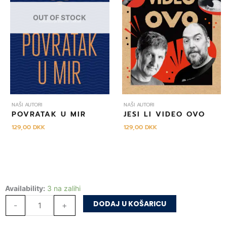
OUT OF STOCK
NAŠI AUTORI
NAŠI AUTORI
POVRATAK U MIR
JESI LI VIDEO OVO
129,00
DKK
129,00
DKK
Balada
Availability:
3 na zalihi
dekadenta
DODAJ U KOŠARICU
-
+
količina