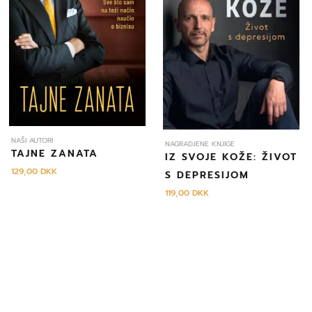
NAŠI AUTORI
NAGRADJENE KNJIGE
TAJNE ZANATA
IZ SVOJE KOŽE: ŽIVOT
129,00
DKK
S DEPRESIJOM
119,00
DKK