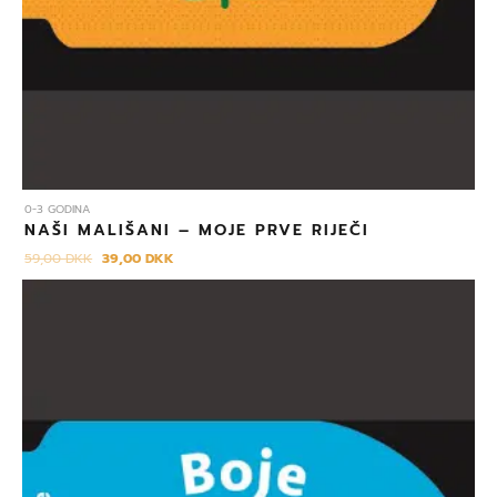
0-3 GODINA
NAŠI MALIŠANI – MOJE PRVE RIJEČI
59,00
DKK
39,00
DKK
Izvorna
Trenutna
cijena
cijena
bila
je:
je:
39,00 DKK.
59,00 DKK.