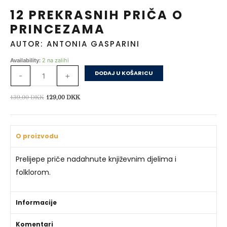
12 PREKRASNIH PRIČA O
PRINCEZAMA
AUTOR: ANTONIA GASPARINI
12
Availability:
2 na zalihi
Prekrasnih
DODAJ U KOŠARICU
-
+
priča
o
Izvorna
Trenutna
139,00
DKK
129,00
DKK
princezama
cijena
cijena
količina
bila
je:
je:
129,00 DKK.
O proizvodu
139,00 DKK.
Prelijepe priče nadahnute književnim djelima i
folklorom.
Informacije
Komentari