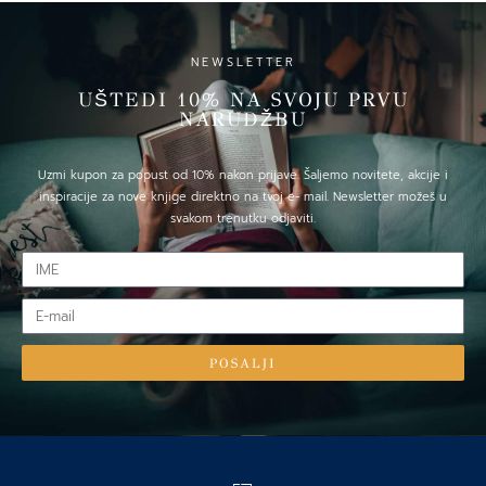
NEWSLETTER
UŠTEDI 10% NA SVOJU PRVU
NARUDŽBU
Uzmi kupon za popust od 10% nakon prijave. Šaljemo novitete, akcije i
inspiracije za nove knjige direktno na tvoj e- mail. Newsletter možeš u
svakom trenutku odjaviti.
IME
E-
mail
POSALJI