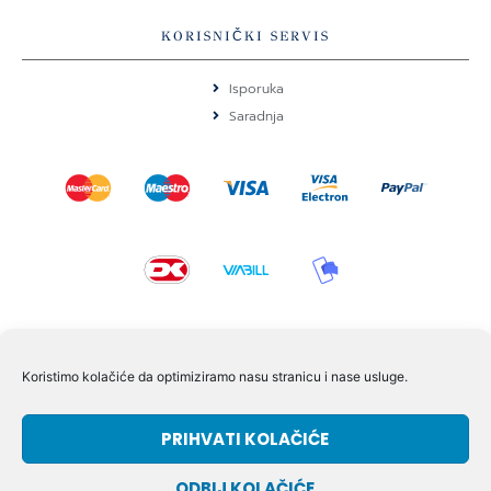
KORISNIČKI SERVIS
Isporuka
Saradnja
KONTAKT I POMOĆ
Koristimo kolačiće da optimiziramo nasu stranicu i nase usluge.
Volmersvej 11 6000 Kolding Danska
PRIHVATI KOLAČIĆE
+45 60609846
info@dizgram.com
ODBIJ KOLAČIĆE