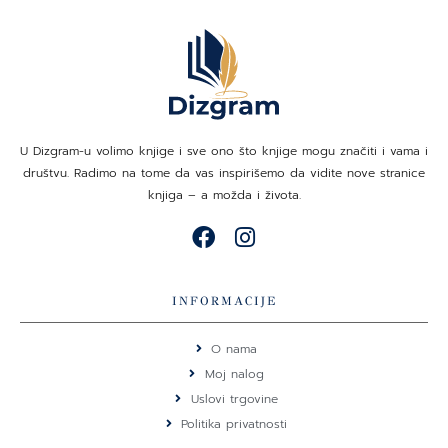
U Dizgram-u volimo knjige i sve ono što knjige mogu značiti i vama i
društvu. Radimo na tome da vas inspirišemo da vidite nove stranice
knjiga – a možda i života.
F
I
a
n
c
s
e
t
INFORMACIJE
b
a
o
g
O nama
o
r
Moj nalog
k
a
Uslovi trgovine
m
Politika privatnosti