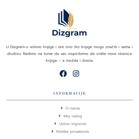
U Dizgram-u volimo knjige i sve ono što knjige mogu značiti i vama i
društvu. Radimo na tome da vas inspirišemo da vidite nove stranice
knjiga – a možda i života.
F
I
a
n
c
s
e
t
INFORMACIJE
b
a
o
g
O nama
o
r
Moj nalog
k
a
Uslovi trgovine
m
Politika privatnosti