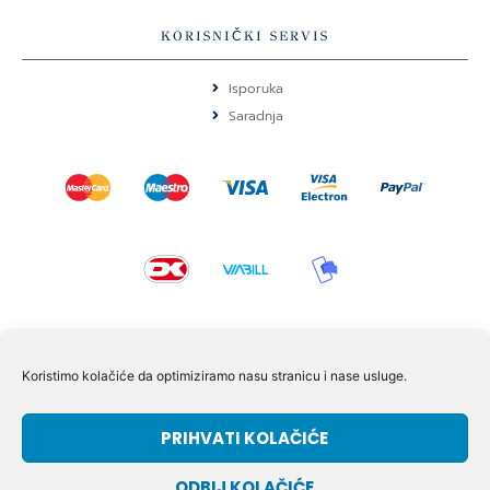
KORISNIČKI SERVIS
Isporuka
Saradnja
KONTAKT I POMOĆ
Koristimo kolačiće da optimiziramo nasu stranicu i nase usluge.
Volmersvej 11 6000 Kolding Danska
PRIHVATI KOLAČIĆE
+45 60609846
info@dizgram.com
ODBIJ KOLAČIĆE