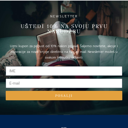
NEWSLETTER
UŠTEDI 10% NA SVOJU PRVU
NARUDŽBU
Uzmi kupon za popust od 10% nakon prijave. Šaljemo novitete, akcije i
inspiracije za nove knjige direktno na tvoj e- mail. Newsletter možeš u
svakom trenutku odjaviti.
IME
E-
mail
POSALJI