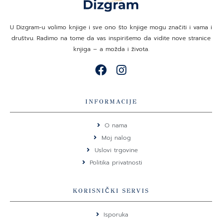
U Dizgram-u volimo knjige i sve ono što knjige mogu značiti i vama i
društvu. Radimo na tome da vas inspirišemo da vidite nove stranice
knjiga – a možda i života.
F
I
a
n
c
s
e
t
INFORMACIJE
b
a
o
g
O nama
o
r
Moj nalog
k
a
Uslovi trgovine
m
Politika privatnosti
KORISNIČKI SERVIS
Isporuka