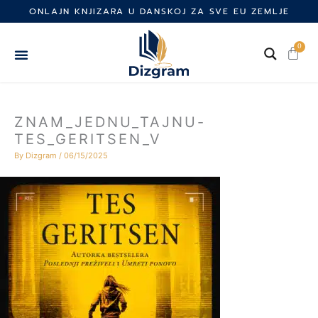
Skip
ONLAJN KNJIZARA U DANSKOJ ZA SVE EU ZEMLJE
to
content
0
Cart
ZNAM_JEDNU_TAJNU-
TES_GERITSEN_V
By
Dizgram
/
06/15/2025