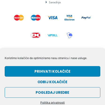
Saradnja
KONTAKT I POMOĆ
Koristimo kolačiće da optimiziramo nasu stranicu i nase usluge.
Volmersvej 11 6000 Kolding Danska
PRIHVATI KOLAČIĆE
+45 60609846
info@dizgram.com
ODBIJ KOLAČIĆE
CVR Nr. 42779997
POGLEDAJ UREDBE
© DIZGRAM – 2026
Politika privatnosti
OD:
DIZGRAM