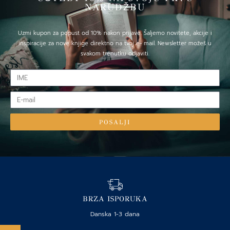
NARUDŽBU
Uzmi kupon za popust od 10% nakon prijave. Šaljemo novitete, akcije i
inspiracije za nove knjige direktno na tvoj e- mail. Newsletter možeš u
svakom trenutku odjaviti.
IME
E-
mail
POSALJI
BRZA ISPORUKA
Danska 1-3 dana