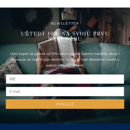
NEWSLETTER
UŠTEDI 10% NA SVOJU PRVU
NARUDŽBU
Uzmi kupon za popust od 10% nakon prijave. Šaljemo novitete, akcije i
inspiracije za nove knjige direktno na tvoj e- mail. Newsletter možeš u
svakom trenutku odjaviti.
IME
E-
mail
POSALJI