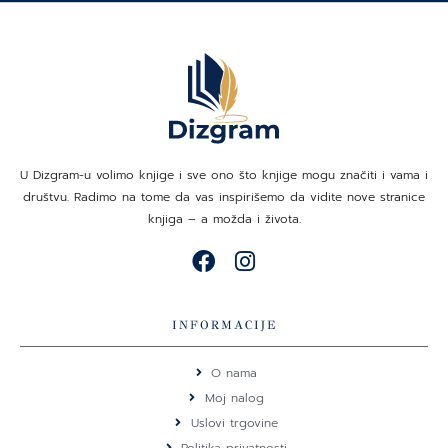
U Dizgram-u volimo knjige i sve ono što knjige mogu značiti i vama i
društvu. Radimo na tome da vas inspirišemo da vidite nove stranice
knjiga – a možda i života.
F
I
a
n
c
s
e
t
INFORMACIJE
b
a
o
g
O nama
o
r
Moj nalog
k
a
Uslovi trgovine
m