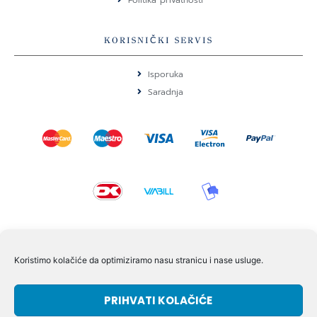
Politika privatnosti
KORISNIČKI SERVIS
Isporuka
Saradnja
KONTAKT I POMOĆ
Koristimo kolačiće da optimiziramo nasu stranicu i nase usluge.
Volmersvej 11 6000 Kolding Danska
PRIHVATI KOLAČIĆE
+45 60609846