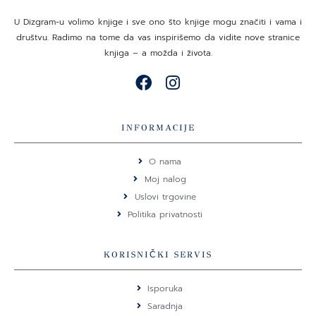
U Dizgram-u volimo knjige i sve ono što knjige mogu značiti i vama i
društvu. Radimo na tome da vas inspirišemo da vidite nove stranice
knjiga – a možda i života.
F
I
a
n
c
s
e
t
INFORMACIJE
b
a
o
g
O nama
o
r
Moj nalog
k
a
Uslovi trgovine
m
Politika privatnosti
KORISNIČKI SERVIS
Isporuka
Saradnja