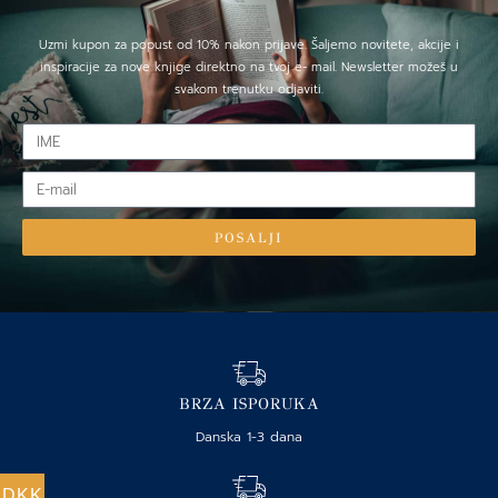
Uzmi kupon za popust od 10% nakon prijave. Šaljemo novitete, akcije i
inspiracije za nove knjige direktno na tvoj e- mail. Newsletter možeš u
svakom trenutku odjaviti.
IME
E-
mail
POSALJI
BRZA ISPORUKA
Danska 1-3 dana
DKK