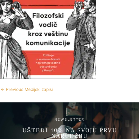
←
Previous Medijski zapisi
NEWSLETTER
UŠTEDI 10% NA SVOJU PRVU
NARUDŽBU