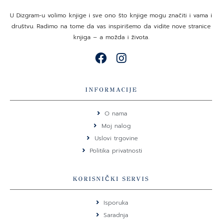
U Dizgram-u volimo knjige i sve ono što knjige mogu značiti i vama i
društvu. Radimo na tome da vas inspirišemo da vidite nove stranice
knjiga – a možda i života.
F
I
a
n
c
s
e
t
INFORMACIJE
b
a
o
g
O nama
o
r
Moj nalog
k
a
Uslovi trgovine
m
Politika privatnosti
KORISNIČKI SERVIS
Isporuka
Saradnja