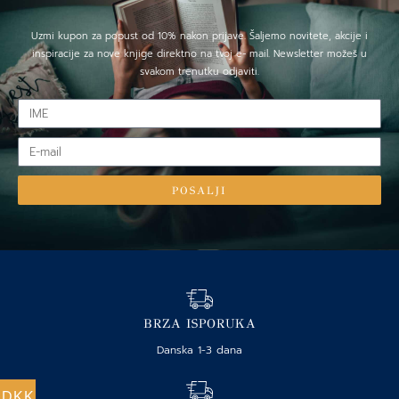
Uzmi kupon za popust od 10% nakon prijave. Šaljemo novitete, akcije i
inspiracije za nove knjige direktno na tvoj e- mail. Newsletter možeš u
svakom trenutku odjaviti.
IME
E-
mail
POSALJI
BRZA ISPORUKA
Danska 1-3 dana
DKK