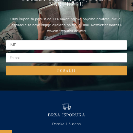
NARUDŽBU
Uzmi kupon za popust od 10% nakon prijave. Šaljemo novitete, akcije i
inspiracije za nove knjige direktno na tvoj e- mail. Newsletter možeš u
svakom trenutku odjaviti.
IME
E-
mail
POSALJI
BRZA ISPORUKA
Danska 1-3 dana