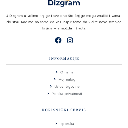
U Dizgram-u volimo knjige i sve ono što knjige mogu značiti i vama i
društvu. Radimo na tome da vas inspirišemo da vidite nove stranice
knjiga – a možda i života.
F
I
a
n
c
s
e
t
INFORMACIJE
b
a
o
g
O nama
o
r
Moj nalog
k
a
Uslovi trgovine
m
Politika privatnosti
KORISNIČKI SERVIS
Isporuka