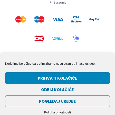
Saradnja
KONTAKT I POMOĆ
Koristimo kolačiće da optimiziramo nasu stranicu i nase usluge.
Volmersvej 11 6000 Kolding Danska
PRIHVATI KOLAČIĆE
+45 60609846
info@dizgram.com
ODBIJ KOLAČIĆE
CVR Nr. 42779997
POGLEDAJ UREDBE
© DIZGRAM – 2026
Politika privatnosti
OD:
DIZGRAM