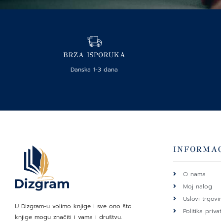
BRZA ISPORUKA
Danska 1-3 dana
INFORMAC
O nama
Moj nalog
Uslovi trgovi
U Dizgram-u volimo knjige i sve ono što
Politika priva
knjige mogu značiti i vama i društvu.