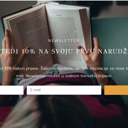
NEWSLETTER
̌TEDI 10% NA SVOJU PRVU NARUDZ
10% nakon prijave. Šaljemo novitete, akcije i inspiracije za nove k
mail. Newsletter možeš u svakom trenutku odjaviti.
E-
mail