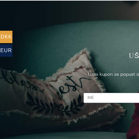
DKK
EUR
US
Uzmi kupon za popust od 
IME