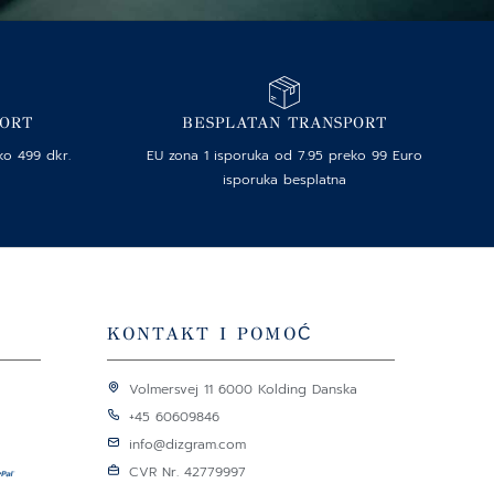
PORT
BESPLATAN TRANSPORT
ko 499 dkr.
EU zona 1 isporuka od 7.95 preko 99 Euro
isporuka besplatna
KONTAKT I POMOĆ
Volmersvej 11 6000 Kolding Danska
+45 60609846
info@dizgram.com
CVR Nr. 42779997