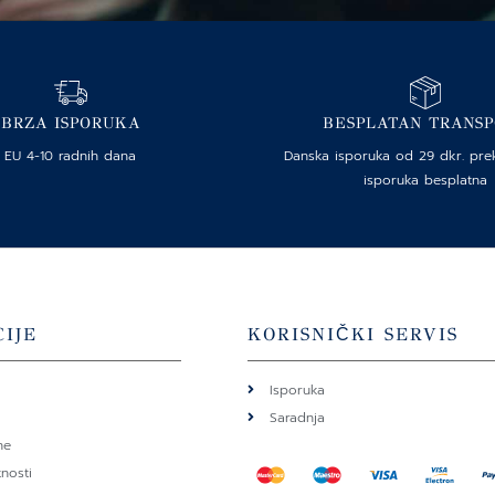
BRZA ISPORUKA
BESPLATAN TRANS
EU 4-10 radnih dana
Danska isporuka od 29 dkr. pre
isporuka besplatna
IJE
KORISNIČKI SERVIS
Isporuka
Saradnja
ne
tnosti