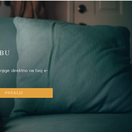
̌BU
njige direktno na tvoj e-
POSALJI