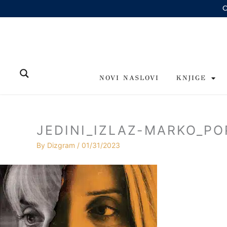
Skip
to
content
NOVI NASLOVI
KNJIGE
JEDINI_IZLAZ-MARKO_PO
By
Dizgram
/
01/31/2023