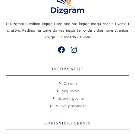
U Dizgram-u volimo knjige i sve ono što knjige mogu značiti i vama i
društvu. Radimo na tome da vas inspirišemo da vidite nove stranice
knjiga – a možda i života.
F
I
a
n
c
s
e
t
INFORMACIJE
b
a
o
g
O nama
o
r
Moj nalog
k
a
Uslovi trgovine
m
Politika privatnosti
KORISNIČKI SERVIS