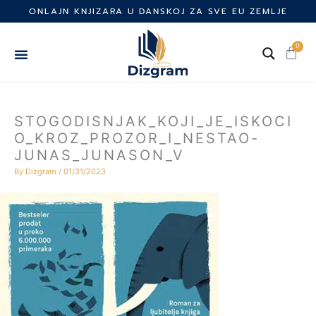
Skip
ONLAJN KNJIZARA U DANSKOJ ZA SVE EU ZEMLJE
to
content
0
Cart
STOGODISNJAK_KOJI_JE_ISKOCI
O_KROZ_PROZOR_I_NESTAO-
JUNAS_JUNASON_V
By
Dizgram
/
01/31/2023