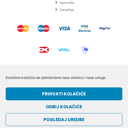
Isporuka
Saradnja
KONTAKT I POMOĆ
Koristimo kolačiće da optimiziramo nasu stranicu i nase usluge.
Volmersvej 11 6000 Kolding Danska
PRIHVATI KOLAČIĆE
+45 60609846
info@dizgram.com
ODBIJ KOLAČIĆE
CVR Nr. 42779997
POGLEDAJ UREDBE