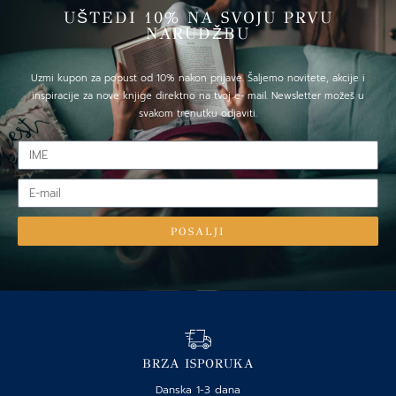
UŠTEDI 10% NA SVOJU PRVU
NARUDŽBU
Uzmi kupon za popust od 10% nakon prijave. Šaljemo novitete, akcije i
inspiracije za nove knjige direktno na tvoj e- mail. Newsletter možeš u
svakom trenutku odjaviti.
IME
E-
mail
POSALJI
BRZA ISPORUKA
Danska 1-3 dana