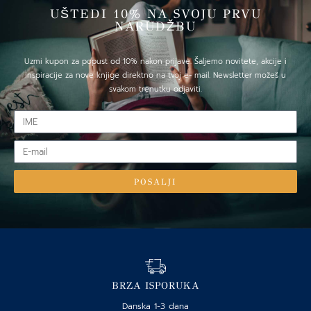
UŠTEDI 10% NA SVOJU PRVU
NARUDŽBU
Uzmi kupon za popust od 10% nakon prijave. Šaljemo novitete, akcije i
inspiracije za nove knjige direktno na tvoj e- mail. Newsletter možeš u
svakom trenutku odjaviti.
IME
E-
mail
POSALJI
BRZA ISPORUKA
Danska 1-3 dana