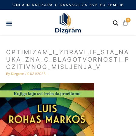
Skip
ONLAJN KNJIZARA U DANSKOJ ZA SVE EU ZEMLJE
to
content
0
Cart
OPTIMIZAM_I_ZDRAVLJE_STA_NA
UKA_ZNA_O_BLAGOTVORNOSTI_P
OZITIVNOG_MISLJENJA_V
By
Dizgram
/
01/31/2023