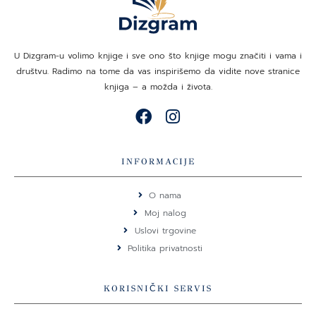
U Dizgram-u volimo knjige i sve ono što knjige mogu značiti i vama i
društvu. Radimo na tome da vas inspirišemo da vidite nove stranice
knjiga – a možda i života.
F
I
a
n
c
s
e
t
INFORMACIJE
b
a
o
g
O nama
o
r
Moj nalog
k
a
Uslovi trgovine
m
Politika privatnosti
KORISNIČKI SERVIS