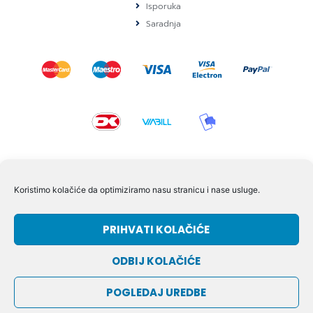
Isporuka
Saradnja
KONTAKT I POMOĆ
Koristimo kolačiće da optimiziramo nasu stranicu i nase usluge.
Volmersvej 11 6000 Kolding Danska
PRIHVATI KOLAČIĆE
+45 60609846
info@dizgram.com
ODBIJ KOLAČIĆE
CVR Nr. 42779997
POGLEDAJ UREDBE